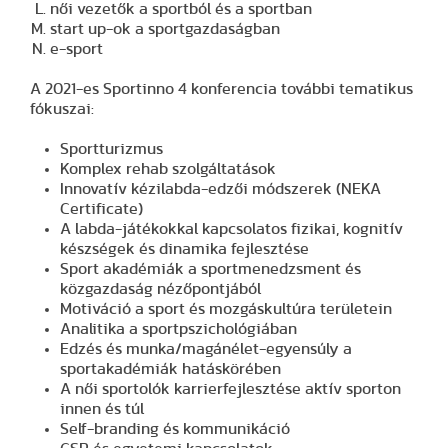
női vezetők a sportból és a sportban
start up-ok a sportgazdaságban
e-sport
A 2021-es Sportinno 4 konferencia további tematikus
fókuszai:
Sportturizmus
Komplex rehab szolgáltatások
Innovatív kézilabda-edzői módszerek (NEKA
Certificate)
A labda-játékokkal kapcsolatos fizikai, kognitív
készségek és dinamika fejlesztése
Sport akadémiák a sportmenedzsment és
közgazdaság nézőpontjából
Motiváció a sport és mozgáskultúra területein
Analitika a sportpszichológiában
Edzés és munka/magánélet-egyensúly a
sportakadémiák hatáskörében
A női sportolók karrierfejlesztése aktív sporton
innen és túl
Self-branding és kommunikáció