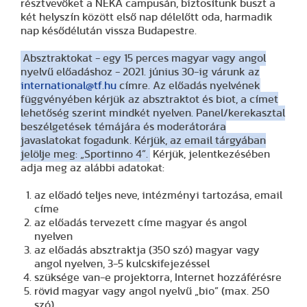
résztvevőket a NEKA campusán, biztosítunk buszt a
két helyszín között első nap délelőtt oda, harmadik
nap késődélután vissza Budapestre.
Absztraktokat - egy 15 perces magyar vagy angol
nyelvű előadáshoz - 2021. június 30-ig várunk az
international@tf.hu
címre. Az előadás nyelvének
függvényében kérjük az absztraktot és biot, a címet
lehetőség szerint mindkét nyelven. Panel/kerekasztal
beszélgetések témájára és moderátorára
javaslatokat fogadunk. Kérjük, az email tárgyában
jelölje meg: „Sportinno 4”.
Kérjük, jelentkezésében
adja meg az alábbi adatokat:
az előadó teljes neve, intézményi tartozása, email
címe
az előadás tervezett címe magyar és angol
nyelven
az előadás absztraktja (350 szó) magyar vagy
angol nyelven, 3-5 kulcskifejezéssel
szüksége van-e projektorra, Internet hozzáférésre
rövid magyar vagy angol nyelvű „bio” (max. 250
szó)