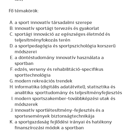
Fő témakörök:
a sport innovatív társadalmi szerepe
innovatív sportági tervezés és gyakorlat
sportági innováció az egészséges életmód és
teljesítményfokozás terén
a sportpedagógia és sportpszichológia korszerű
módszerei
a döntéstudomány innovatív használata a
sportban
edzés, verseny és rehabilitáció-specifikus
sporttechnológia
modern rekreációs trendek
informatika (digitális adatátvitel), statisztika és
analitika: sporttudomány és teljesítményfejlesztés
modern sportszakember-továbbképzési utak és
módszerek
innovatív sportlétesítmény-fejlesztés és a
sportesemények biztonságtechnikája
a sportgazdaság fejlődési irányai és hatékony
finanszírozási módok a sportban