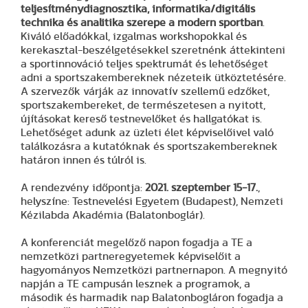
teljesítménydiagnosztika, informatika/digitális
technika és analitika szerepe a modern sportban
.
Kiváló előadókkal, izgalmas workshopokkal és
kerekasztal-beszélgetésekkel szeretnénk áttekinteni
a sportinnováció teljes spektrumát és lehetőséget
adni a sportszakembereknek nézeteik ütköztetésére.
A szervezők várják az innovatív szellemű edzőket,
sportszakembereket, de természetesen a nyitott,
újításokat kereső testnevelőket és hallgatókat is.
Lehetőséget adunk az üzleti élet képviselőivel való
találkozásra a kutatóknak és sportszakembereknek
határon innen és túlról is.
A rendezvény időpontja:
2021. szeptember 15-17.
,
helyszíne: Testnevelési Egyetem (Budapest), Nemzeti
Kézilabda Akadémia (Balatonboglár).
A konferenciát megelőző napon fogadja a TE a
nemzetközi partneregyetemek képviselőit a
hagyományos Nemzetközi partnernapon. A megnyitó
napján a TE campusán lesznek a programok, a
második és harmadik nap Balatonbogláron fogadja a