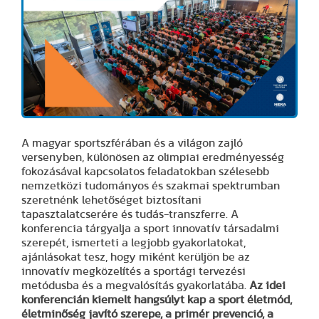
A magyar sportszférában és a világon zajló
versenyben, különösen az olimpiai eredményesség
fokozásával kapcsolatos feladatokban szélesebb
nemzetközi tudományos és szakmai spektrumban
szeretnénk lehetőséget biztosítani
tapasztalatcserére és tudás-transzferre. A
konferencia tárgyalja a sport innovatív társadalmi
szerepét, ismerteti a legjobb gyakorlatokat,
ajánlásokat tesz, hogy miként kerüljön be az
innovatív megközelítés a sportági tervezési
metódusba és a megvalósítás gyakorlatába.
Az idei
konferencián kiemelt hangsúlyt kap a sport életmód,
életminőség javító szerepe, a primér prevenció, a