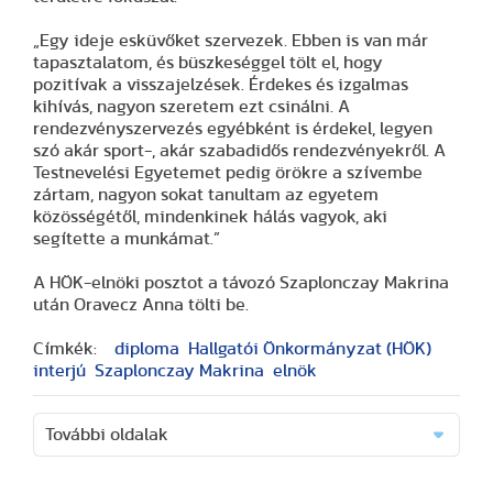
„Egy ideje esküvőket szervezek. Ebben is van már
tapasztalatom, és büszkeséggel tölt el, hogy
pozitívak a visszajelzések. Érdekes és izgalmas
kihívás, nagyon szeretem ezt csinálni. A
rendezvényszervezés egyébként is érdekel, legyen
szó akár sport-, akár szabadidős rendezvényekről. A
Testnevelési Egyetemet pedig örökre a szívembe
zártam, nagyon sokat tanultam az egyetem
közösségétől, mindenkinek hálás vagyok, aki
segítette a munkámat.”
A HÖK-elnöki posztot a távozó Szaplonczay Makrina
után Oravecz Anna tölti be.
Címkék:
diploma
Hallgatói Önkormányzat (HÖK)
interjú
Szaplonczay Makrina
elnök
További oldalak