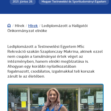
2021. június 28.
Magyar Testnevelési és Sporttudományi Egyetem
/
Hírek
/
Hírek
/
Lediplomázott a Hallgatói
Önkormányzat elnöke
Lediplomázott a Testnevelési Egyetem MSc
Rekreáció szakán Szaplonczay Makrina, akinek ezzel
nem csupán a tanulmányai értek véget az
intézményben, hanem elnöki megbízatása is.
Ahogyan egy korábbi nyilatkozatában
fogalmazott, csodálatos, izgalmakkal teli korszak
zárult le az életében.