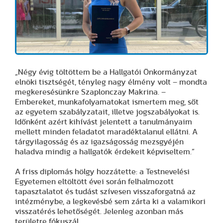
„Négy évig töltöttem be a Hallgatói Önkormányzat
elnöki tisztségét, tényleg nagy élmény volt – mondta
megkeresésünkre Szaplonczay Makrina. –
Embereket, munkafolyamatokat ismertem meg, sőt
az egyetem szabályzatait, illetve jogszabályokat is.
Időnként azért kihívást jelentett a tanulmányaim
mellett minden feladatot maradéktalanul ellátni. A
tárgyilagosság és az igazságosság mezsgyéjén
haladva mindig a hallgatók érdekeit képviseltem.”
A friss diplomás hölgy hozzátette: a Testnevelési
Egyetemen eltöltött évei során felhalmozott
tapasztalatot és tudást szívesen visszaforgatná az
intézménybe, a legkevésbé sem zárta ki a valamikori
visszatérés lehetőségét. Jelenleg azonban más
területre fókuszál.