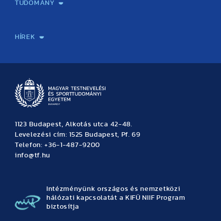
TUDOMÁNY
Sport-táplálkozástudományi Központ
Molekuláris Edzésélettani Kutató Központ
Doktori Iskola
Tudományos Iroda
Publikációk
TDK
Testnevelés, Sport, Tudomány
Habilitáció
Kutatásetika
OTDK
EKÖP
Nyári Egyetem
SPIRIT Olimpiai Tanulmányok Kutatási Központ
Kiváló Kutatási Infrastruktúra-hálózat
HÍREK
Hírek
Büszkeségeink
Hallgatói hírek
Tudományos hírek
TDK hírek
Pályázati hírek
TFSE hírek
Archívum
Eseménynaptár
1123 Budapest, Alkotás utca 42-48.
Levelezési cím: 1525 Budapest, Pf. 69
Telefon: +36-1-487-9200
info@tf.hu
Intézményünk országos és nemzetközi
hálózati kapcsolatát a KIFÜ NIIF Program
biztosítja