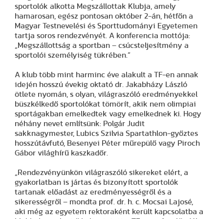
sportolók alkotta Megszállottak Klubja, amely
hamarosan, egész pontosan október 2-án, hétfőn a
Magyar Testnevelési és Sporttudományi Egyetemen
tartja soros rendezvényét. A konferencia mottója:
„Megszállottság a sportban – csúcsteljesítmény a
sportolói személyiség tükrében.”
A klub több mint harminc éve alakult a TF-en annak
idején hosszú évekig oktató dr. Jakabházy László
ötlete nyomán, s olyan, világraszóló eredményekkel
büszkélkedő sportolókat tömörít, akik nem olimpiai
sportágakban emelkedtek vagy emelkednek ki. Hogy
néhány nevet említsünk: Polgár Judit
sakknagymester, Lubics Szilvia Spartathlon-győztes
hosszútávfutó, Besenyei Péter műrepülő vagy Piroch
Gábor világhírű kaszkadőr.
„Rendezvényünkön világraszóló sikereket elért, a
gyakorlatban is jártas és bizonyított sportolók
tartanak előadást az eredményességről és a
sikerességről – mondta prof. dr. h. c. Mocsai Lajosé,
aki még az egyetem rektoraként került kapcsolatba a