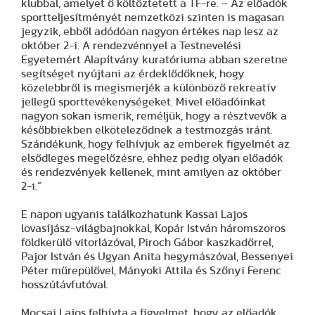
klubbal, amelyet ő költöztetett a TF-re. – Az előadók
sportteljesítményét nemzetközi szinten is magasan
jegyzik, ebből adódóan nagyon értékes nap lesz az
október 2-i. A rendezvénnyel a Testnevelési
Egyetemért Alapítvány kuratóriuma abban szeretne
segítséget nyújtani az érdeklődőknek, hogy
közelebbről is megismerjék a különböző rekreatív
jellegű sporttevékenységeket. Mivel előadóinkat
nagyon sokan ismerik, reméljük, hogy a résztvevők a
későbbiekben elköteleződnek a testmozgás iránt.
Szándékunk, hogy felhívjuk az emberek figyelmét az
elsődleges megelőzésre, ehhez pedig olyan előadók
és rendezvények kellenek, mint amilyen az október
2-i.”
E napon ugyanis találkozhatunk Kassai Lajos
lovasíjász-világbajnokkal, Kopár István háromszoros
földkerülő vitorlázóval, Piroch Gábor kaszkadőrrel,
Pajor István és Ugyan Anita hegymászóval, Bessenyei
Péter műrepülővel, Mányoki Attila és Szőnyi Ferenc
hosszútávfutóval.
Mocsai Lajos felhívta a figyelmet, hogy az előadók