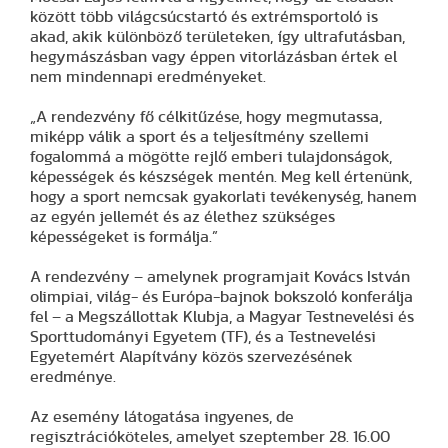
között több világcsúcstartó és extrémsportoló is
akad, akik különböző területeken, így ultrafutásban,
hegymászásban vagy éppen vitorlázásban értek el
nem mindennapi eredményeket.
„A rendezvény fő célkitűzése, hogy megmutassa,
miképp válik a sport és a teljesítmény szellemi
fogalommá a mögötte rejlő emberi tulajdonságok,
képességek és készségek mentén. Meg kell értenünk,
hogy a sport nemcsak gyakorlati tevékenység, hanem
az egyén jellemét és az élethez szükséges
képességeket is formálja.”
A rendezvény – amelynek programjait Kovács István
olimpiai, világ- és Európa-bajnok bokszoló konferálja
fel – a Megszállottak Klubja, a Magyar Testnevelési és
Sporttudományi Egyetem (TF), és a Testnevelési
Egyetemért Alapítvány közös szervezésének
eredménye.
Az esemény látogatása ingyenes, de
regisztrációköteles, amelyet szeptember 28. 16.00