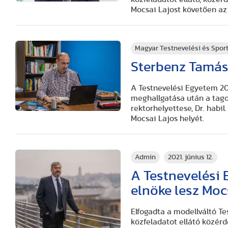
Mocsai Lajost követően az 
Magyar Testnevelési és Spo
Sterbenz Tamást
A Testnevelési Egyetem 202
meghallgatása után a tagok
rektorhelyettese, Dr. habil
Mocsai Lajos helyét.
Admin
2021. június 12.
A Testnevelési 
elnöke lesz Moc
Elfogadta a modellváltó Te
közfeladatot ellátó közér