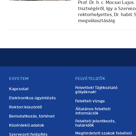
Prof. Dr. h. c. Mocsai Laj
tisztségéről, így a Szerve
rektorhelyettes, Dr. habil
megválasztásáig.
EGYETEM
FELVÉTELIZŐK
Felvettek! Tájékoztató
Kapcsolat
gólyáknak!
Elektronikus ügyintézés
Felvételi vizsga
Rektori köszöntő
Általános felvételi
információk
Bemutatkozás, történet
Felvételi jelentkezés,
Közérdekű adatok
határidők
Meghirdetett szakok felvételi
Szervezeti felépítés