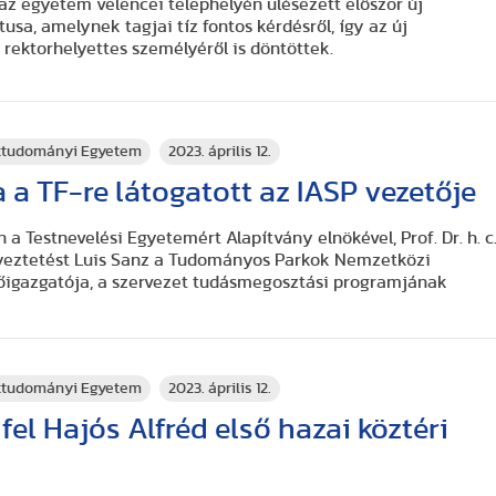
 az egyetem velencei telephelyén ülésezett először új
usa, amelynek tagjai tíz fontos kérdésről, így az új
rektorhelyettes személyéről is döntöttek.
rttudományi Egyetem
2023. április 12.
a a TF-re látogatott az IASP vezetője
 a Testnevelési Egyetemért Alapítvány elnökével, Prof. Dr. h. c
gyeztetést Luis Sanz a Tudományos Parkok Nemzetközi
főigazgatója, a szervezet tudásmegosztási programjának
rttudományi Egyetem
2023. április 12.
 fel Hajós Alfréd első hazai köztéri