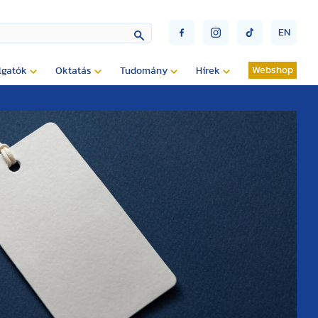
EN
Webshop
lgatók
Oktatás
Tudomány
Hírek