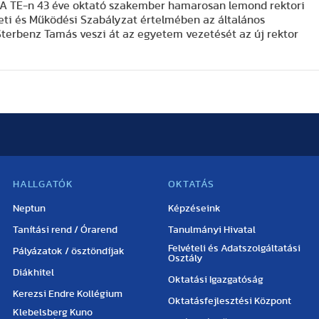
os. A TE-n 43 éve oktató szakember hamarosan lemond rektori
zeti és Működési Szabályzat értelmében az általános
. Sterbenz Tamás veszi át az egyetem vezetését az új rektor
HALLGATÓK
OKTATÁS
Neptun
Képzéseink
Tanítási rend / Órarend
Tanulmányi Hivatal
Felvételi és Adatszolgáltatási
Pályázatok / ösztöndíjak
Osztály
Diákhitel
Oktatási Igazgatóság
Kerezsi Endre Kollégium
Oktatásfejlesztési Központ
Klebelsberg Kuno