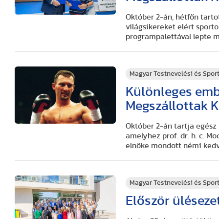
Október 2-án, hétfőn tart
világsikereket elért sport
programpalettával lepte 
Magyar Testnevelési és Spo
Különleges emb
Megszállottak 
Október 2-án tartja egész
amelyhez prof. dr. h. c. M
elnöke mondott némi kedv
Magyar Testnevelési és Spo
Először üléseze