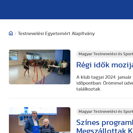
/
Testnevelési Egyetemért Alapítvány
Magyar Testnevelési és Spo
Régi idők mozij
A klub tagjai 2024. január
időpontban. Örömmel üdvö
találkoztak.
Magyar Testnevelési és Spo
Színes programk
Megszállottak K