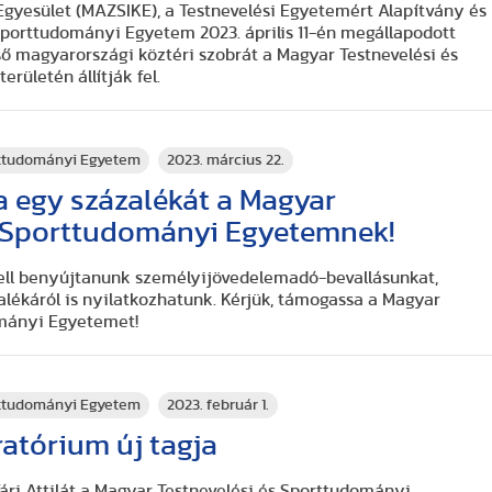
 Egyesület (MAZSIKE), a Testnevelési Egyetemért Alapítvány és
Sporttudományi Egyetem 2023. április 11-én megállapodott
lső magyarországi köztéri szobrát a Magyar Testnevelési és
ületén állítják fel.
rttudományi Egyetem
2023. március 22.
ja egy százalékát a Magyar
s Sporttudományi Egyetemnek!
kell benyújtanunk személyijövedelemadó-bevallásunkat,
ékáról is nyilatkozhatunk. Kérjük, támogassa a Magyar
ományi Egyetemet!
rttudományi Egyetem
2023. február 1.
atórium új tagja
 Vári Attilát a Magyar Testnevelési és Sporttudományi