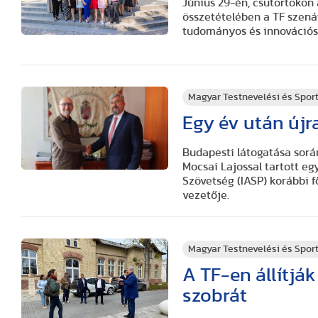
Június 29-én, csütörtökön
összetételében a TF szenát
tudományos és innovációs 
Magyar Testnevelési és Spo
Egy év után újr
Budapesti látogatása során
Mocsai Lajossal tartott e
Szövetség (IASP) korábbi 
vezetője.
Magyar Testnevelési és Spo
A TF-en állítják
szobrát