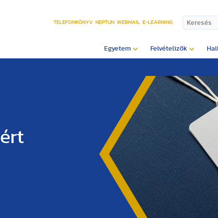
TELEFONKÖNYV
NEPTUN
WEBMAIL
E-LEARNING
Egyetem
Felvételizők
Hal
ért