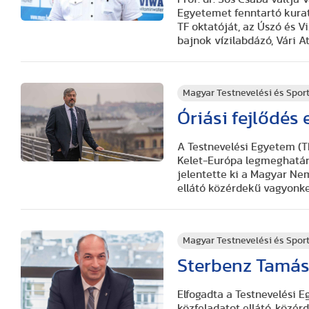
Egyetemet fenntartó kurat
TF oktatóját, az Úszó és V
bajnok vízilabdázó, Vári A
Magyar Testnevelési és Spo
Óriási fejlődés 
A Testnevelési Egyetem (
Kelet-Európa legmeghatár
jelentette ki a Magyar N
ellátó közérdekű vagyonke
Magyar Testnevelési és Spo
Sterbenz Tamás 
Elfogadta a Testnevelési 
közfeladatot ellátó, közé