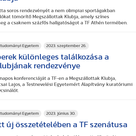
otta soros rendezvényét a nem olimpiai sportágakban
olókat tömörítő
Megszállottak Klubja, amely színes
meg a csaknem százfős hallgatóságot a TF Athén termében.
rttudományi Egyetem
2023. szeptember 26.
erek különleges találkozása a
Klubjának rendezvénye
 napos konferenciáját a TF-en a Megszállottak Klubja,
ocsai Lajos, a Testnevelési Egyetemért Alapítvány kuratóriumi
csinálót.
rttudományi Egyetem
2023. június 30.
tt új összetételében a TF szenátusa