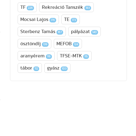
TF
Rekreáció Tanszék
226
183
Mocsai Lajos
TE
176
173
Sterbenz Tamás
pályázat
167
140
ösztöndíj
MEFOB
139
124
aranyérem
TFSE-MTK
116
115
tábor
gyász
112
103