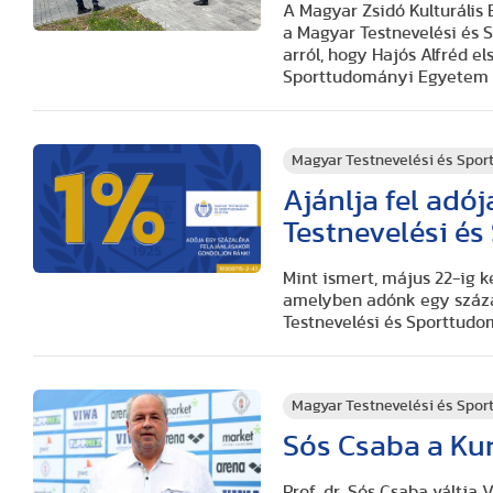
A Magyar Zsidó Kulturális
a Magyar Testnevelési és 
arról, hogy Hajós Alfréd e
Sporttudományi Egyetem ter
Magyar Testnevelési és Spo
Ajánlja fel adó
Testnevelési é
Mint ismert, május 22-ig 
amelyben adónk egy százal
Testnevelési és Sporttud
Magyar Testnevelési és Spo
Sós Csaba a Kur
Prof. dr. Sós Csaba váltja