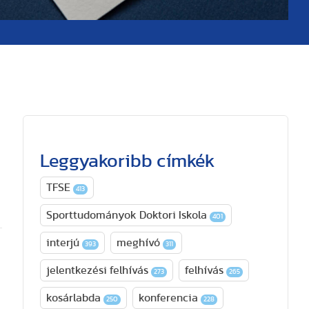
Leggyakoribb címkék
TFSE
413
Sporttudományok Doktori Iskola
401
interjú
meghívó
393
311
jelentkezési felhívás
felhívás
273
265
kosárlabda
konferencia
250
228