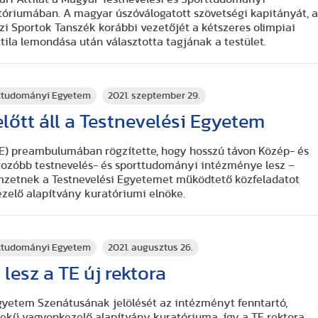
óriumában. A magyar úszóválogatott szövetségi kapitányát, 
izi Sportok Tanszék korábbi vezetőjét a kétszeres olimpiai
ttila lemondása után választotta tagjának a testület.
rttudományi Egyetem
2021. szeptember 29.
előtt áll a Testnevelési Egyetem
TE) preambulumában rögzítette, hogy hosszú távon Közép- és
ozóbb testnevelés- és sporttudományi intézménye lesz –
emzetnek a Testnevelési Egyetemet működtető közfeladatot
zelő alapítvány kuratóriumi elnöke.
rttudományi Egyetem
2021. augusztus 26.
lesz a TE új rektora
Egyetem Szenátusának jelölését az intézményt fenntartó,
rdekű vagyonkezelő alapítvány kuratóriuma, így a TE rektora