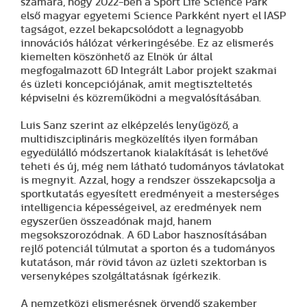
számára, hogy 2022-ben a Sport Life Science Park
első magyar egyetemi Science Parkként nyert el IASP
tagságot, ezzel bekapcsolódott a legnagyobb
innovációs hálózat vérkeringésébe. Ez az elismerés
kiemelten köszönhető az Elnök úr által
megfogalmazott 6D Integrált Labor projekt szakmai
és üzleti koncepciójának, amit megtiszteltetés
képviselni és közreműködni a megvalósításában.
Luis Sanz szerint az elképzelés lenyűgöző, a
multidiszciplináris megközelítés ilyen formában
egyedülálló módszertanok kialakítását is lehetővé
teheti és új, még nem látható tudományos távlatokat
is megnyit. Azzal, hogy a rendszer összekapcsolja a
sportkutatás egyesített eredményeit a mesterséges
intelligencia képességeivel, az eredmények nem
egyszerűen összeadónak majd, hanem
megsokszorozódnak. A 6D Labor hasznosításában
rejlő potenciál túlmutat a sporton és a tudományos
kutatáson, már rövid távon az üzleti szektorban is
versenyképes szolgáltatásnak ígérkezik.
A nemzetközi elismerésnek örvendő szakember