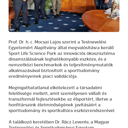
Prof. Dr. h. c. Mocsai Lajos szerint a Testnevelési
Egyetemért Alapítvány által megvalósításra kerülő
Sport Life Science Park az innovációs ökoszisztéma
dinamizálásának leghatékonyabb eszköze, és a
nemzetközi benchmarkok és teljesítménymutatók
alkalmazásával biztosított a sporttudomány
eredményeinek piaci validációja.
Megingathatatlanul elkötelezett a társadalmi
felelőssége mellett, amit személyesen vállalt és
transzformál fejlesztésekbe az élsportért, illetve a
honfitársaink életminőségének javításáért a
sporttudomány és sportkultúra eszközrendszerével.
A találkozó keretében Dr. Rácz Levente, a Magyar
Testnevelési és Sporttudományi Egyetem