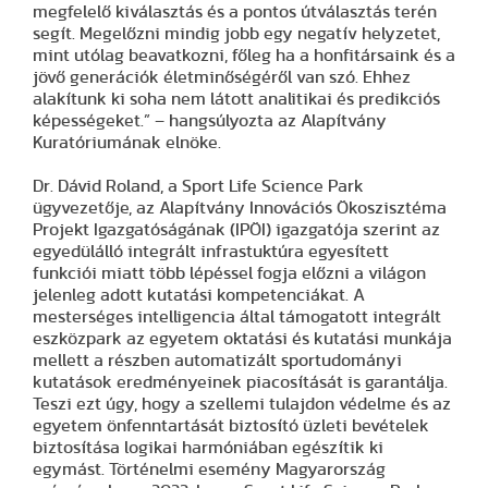
megfelelő kiválasztás és a pontos útválasztás terén
segít. Megelőzni mindig jobb egy negatív helyzetet,
mint utólag beavatkozni, főleg ha a honfitársaink és a
jövő generációk életminőségéről van szó. Ehhez
alakítunk ki soha nem látott analitikai és predikciós
képességeket.” – hangsúlyozta az Alapítvány
Kuratóriumának elnöke.
Dr. Dávid Roland, a Sport Life Science Park
ügyvezetője, az Alapítvány Innovációs Ökoszisztéma
Projekt Igazgatóságának (IPÖI) igazgatója szerint az
egyedülálló integrált infrastuktúra egyesített
funkciói miatt több lépéssel fogja előzni a világon
jelenleg adott kutatási kompetenciákat. A
mesterséges intelligencia által támogatott integrált
eszközpark az egyetem oktatási és kutatási munkája
mellett a részben automatizált sportudományi
kutatások eredményeinek piacosítását is garantálja.
Teszi ezt úgy, hogy a szellemi tulajdon védelme és az
egyetem önfenntartását biztosító üzleti bevételek
biztosítása logikai harmóniában egészítik ki
egymást. Történelmi esemény Magyarország