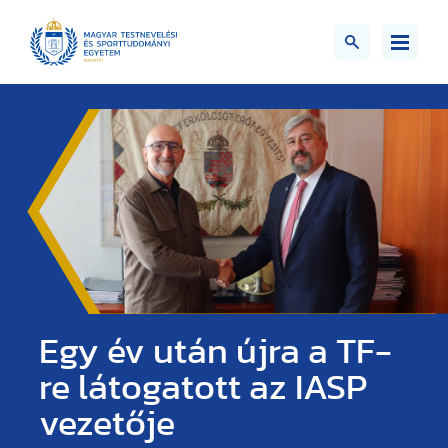
Egy év után újra a TF-
re látogatott az IASP
vezetője