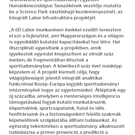
Humánkineziológiai Tanszékének vezetője mutatta
be a Science Park zászlóshajó kezdeményezését, az
Integrált Labor Infrastruktúra projektjét.
„A 6D Labor munkanéven évekkel ezelőtt terveztem
el ezt a fejlesztést, ami Magyarországon és a világon
is egyedülálló kutatási kapacitásokat hoz létre. Hat
diszciplinát egyesítünk a projektben, amik
igyekeztek egymást kiegészíteni az elmúlt száz
éveben, de fragmentáltan léteztek a
sporttudományban. A következő száz évet másképp
képzelem el. A projekt kiemelt célja, hogy
világújdonságot jelentő integrált analitikai
funkcióival Közép-Európa legjobb sporttudományi
intézményévé tegye az egyetemünket. Átléptünk egy
új századba, amelyben a mesterséges intelligencia
támogatásával fogjuk kutató munkatársaink,
élsportolóink, sportcsapataink, fiatal és idős
honfitársaink és a biztonságunkért felelős szakmák
képviselőinek szolgálatába állítani tudásunkat. Az
egészség tekintetében a sporttudomány alkalmazott
tudásbázisa a primer prevenció, a predikció a