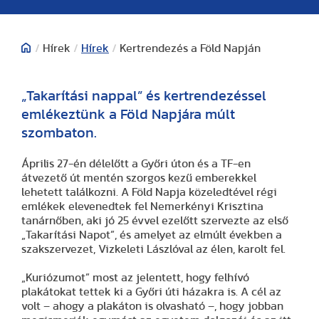
/
Hírek
/
Hírek
/
Kertrendezés a Föld Napján
„Takarítási nappal” és kertrendezéssel
emlékeztünk a Föld Napjára múlt
szombaton.
Április 27-én délelőtt a Győri úton és a TF-en
átvezető út mentén szorgos kezű emberekkel
lehetett találkozni. A Föld Napja közeledtével régi
emlékek elevenedtek fel Nemerkényi Krisztina
tanárnőben, aki jó 25 évvel ezelőtt szervezte az első
„Takarítási Napot”, és amelyet az elmúlt években a
szakszervezet, Vizkeleti Lászlóval az élen, karolt fel.
„Kuriózumot” most az jelentett, hogy felhívó
plakátokat tettek ki a Győri úti házakra is. A cél az
volt – ahogy a plakáton is olvasható –, hogy jobban