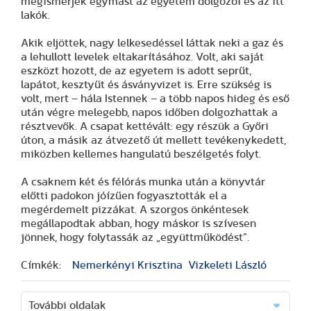
megismerjék egymást az egyetem dolgozói és az itt
lakók.
Akik eljöttek, nagy lelkesedéssel láttak neki a gaz és
a lehullott levelek eltakarításához. Volt, aki saját
eszközt hozott, de az egyetem is adott seprűt,
lapátot, kesztyűt és ásványvizet is. Erre szükség is
volt, mert – hála Istennek – a több napos hideg és eső
után végre melegebb, napos időben dolgozhattak a
résztvevők. A csapat kettévált: egy részük a Győri
úton, a másik az átvezető út mellett tevékenykedett,
miközben kellemes hangulatú beszélgetés folyt.
A csaknem két és félórás munka után a könyvtár
előtti padokon jóízűen fogyasztották el a
megérdemelt pizzákat. A szorgos önkéntesek
megállapodtak abban, hogy máskor is szívesen
jönnek, hogy folytassák az „együttműködést”.
Címkék:
Nemerkényi ­Krisztina
Vizkeleti László
További oldalak