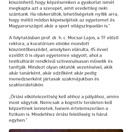
köszönhető, hogy képzéseinken a gyakorlat ismét
megkapta azt a szerepet, amit eredetileg neki
szántunk. Ha idekerültök, lehetőségetek nyílik arra,
hogy méltó módon képviseljétek az egyetemet és
Magyarországot akár a sport világszínpadán is.”
A folytatásban prof. dr. h. c. Mocsai Lajos, a TF előző
rektora, a kuratórium elnöke mondott
köszöntőbeszédet, amelyben elárulta, 45 évvel
ezelőtt ő is olyan egyetemre vágyott, ahol a
testkultúrát rendkívül színvonalsasan művelik és
tanítják. Mindezt olyan oktatók vezetésével, akik
akár tanárként, akár edzőként akár pedig
menedzserként jártasak szakmájukban és
szakterületükön.
„Óriási elkötelezettség kell ahhoz a pályához, amire
most vágytok. Nemcsak a kognitív területen kell
képzettnek lennetek, hanem értelemszerűen a
fizikain is. Mindehhez óriási felelősség is hárul
egyben.”