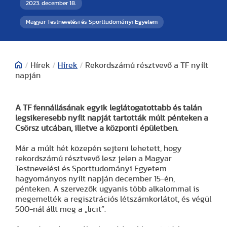
2023. december 18.
Magyar Testnevelési és Sporttudományi Egyetem
/
Hírek
/
Hírek
/
Rekordszámú résztvevő a TF nyílt
napján
A TF fennállásának egyik leglátogatottabb és talán
legsikeresebb nyílt napját tartották múlt pénteken a
Csörsz utcában, illetve a központi épületben.
Már a múlt hét közepén sejteni lehetett, hogy
rekordszámú résztvevő lesz jelen a Magyar
Testnevelési és Sporttudományi Egyetem
hagyományos nyílt napján december 15-én,
pénteken. A szervezők ugyanis több alkalommal is
megemelték a regisztrációs létszámkorlátot, és végül
500-nál állt meg a „licit”.