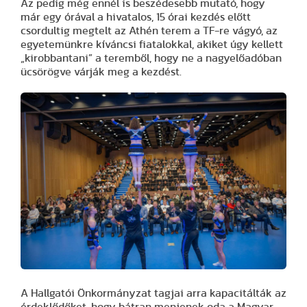
Az pedig még ennél is beszédesebb mutató, hogy
már egy órával a hivatalos, 15 órai kezdés előtt
csordultig megtelt az Athén terem a TF-re vágyó, az
egyetemünkre kíváncsi fiatalokkal, akiket úgy kellett
„kirobbantani” a teremből, hogy ne a nagyelőadóban
ücsörögve várják meg a kezdést.
A Hallgatói Önkormányzat tagjai arra kapacitálták az