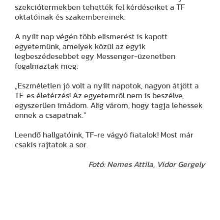
szekciótermekben tehették fel kérdéseiket a TF
oktatóinak és szakembereinek.
A nyílt nap végén több elismerést is kapott
egyetemünk, amelyek közül az egyik
legbeszédesebbet egy Messenger-üzenetben
fogalmaztak meg:
„Eszméletlen jó volt a nyílt napotok, nagyon átjött a
TF-es életérzés! Az egyetemről nem is beszélve,
egyszerűen imádom. Alig várom, hogy tagja lehessek
ennek a csapatnak.”
Leendő hallgatóink, TF-re vágyó fiatalok! Most már
csakis rajtatok a sor.
Fotó: Nemes Attila, Vidor Gergely