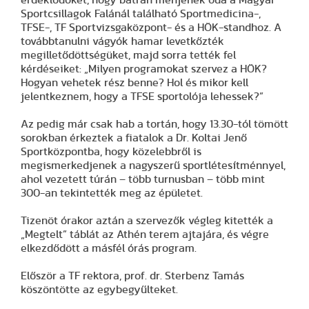
érdeklődőket, hogy bátran menjenek oda a Magyar
Sportcsillagok Falánál található Sportmedicina-,
TFSE-, TF Sportvizsgaközpont- és a HÖK-standhoz. A
továbbtanulni vágyók hamar levetkőzték
megilletődöttségüket, majd sorra tették fel
kérdéseiket: „Milyen programokat szervez a HÖK?
Hogyan vehetek rész benne? Hol és mikor kell
jelentkeznem, hogy a TFSE sportolója lehessek?”
Az pedig már csak hab a tortán, hogy 13.30-tól tömött
sorokban érkeztek a fiatalok a Dr. Koltai Jenő
Sportközpontba, hogy közelebbről is
megismerkedjenek a nagyszerű sportlétesítménnyel,
ahol vezetett túrán – több turnusban – több mint
300-an tekintették meg az épületet.
Tizenöt órakor aztán a szervezők végleg kitették a
„Megtelt” táblát az Athén terem ajtajára, és végre
elkezdődött a másfél órás program.
Először a TF rektora, prof. dr. Sterbenz Tamás
köszöntötte az egybegyűlteket.