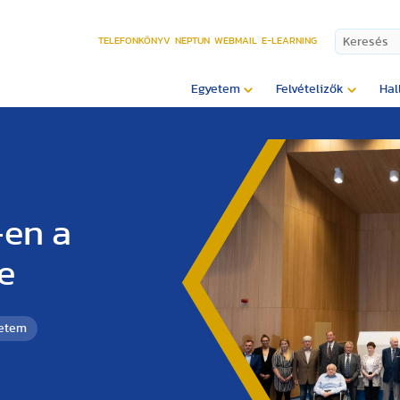
TELEFONKÖNYV
NEPTUN
WEBMAIL
E-LEARNING
Egyetem
Felvételizők
Hal
-en a
e
yetem