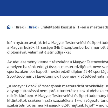
/
Hírek
/
Hírek
/
Emléktabló készül a TF-en a mesteredz
Idén nyáron avatják fel a Magyar Testnevelési és Sporttu
a Magyar Edzők Társasága (MET) szeptemberben már ott t
diplomával, valamint életműdíjakkal.
Az idei esemény kiemelt részeként a Magyar Testnevelési
amelyen hazánk eddigi összes mesteredzőjének neve szer
sportszakember kapott mesteredzői diplomát 44 sportágba
Sporttudományi Egyetemnek, hogy egy kivételével valam
„A Magyar Edzők Társaságának mesteredzői szakkollégi
anyagi juttatással nem járó kitüntetések közül idehaza 
edzők körében. A Magyar Testnevelési és Sporttudományi
kitüntettek csaknem száz százaléka a TF-en végezte tan
szakértelmük és munkásságuk előtt hajtunk fejet” – mondta