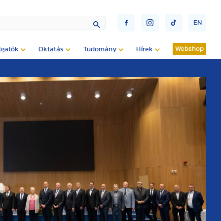
EN
Webshop
lgatók
Oktatás
Tudomány
Hírek