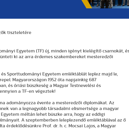
ők tiszteletére
dományi Egyetem (TF) új, minden igényt kielégítő csarnokát, é
ünteti ki az arra érdemes szakembereket mesteredzői
 és Sporttudományi Egyetem emléktáblát leplez majd le,
epel. Magyarországon 1952 óta napjainkig 687
n, és óriási büszkeség a Magyar Testnevelési és
ennyien a TF-en végeztek!
uma adományozza évente a mesteredzői diplomákat. Az
ennek van a legnagyobb társadalmi elismertsége a magyar
 Egyetem méltán lehet büszke arra, hogy az eddigi
ulmányait. A szeptemberben leleplezendő emléktáblával az ő
 érdeklődésünkre Prof. dr. h. c. Mocsai Lajos, a Magyar