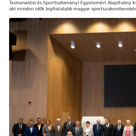
Testnevelési és Sporttudományi Egyetemért Alapítvány ku
aki minden idők legfiatalabb magyar sportszakemberekén