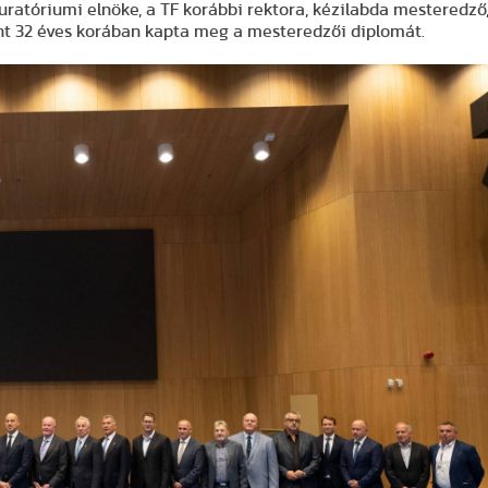
ratóriumi elnöke, a TF korábbi rektora, kézilabda mesteredző
t 32 éves korában kapta meg a mesteredzői diplomát.