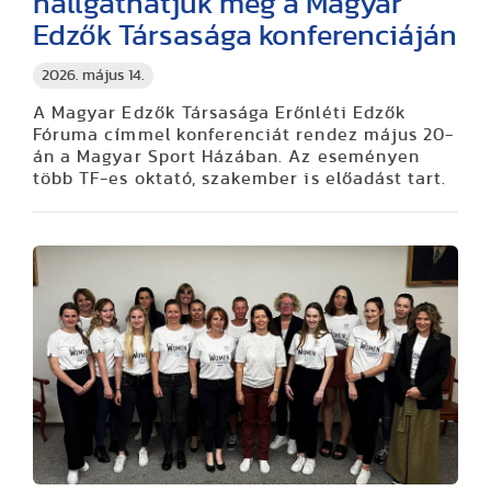
hallgathatjuk meg a Magyar
Edzők Társasága konferenciáján
2026. május 14.
A Magyar Edzők Társasága Erőnléti Edzők
Fóruma címmel konferenciát rendez május 20-
án a Magyar Sport Házában. Az eseményen
több TF-es oktató, szakember is előadást tart.