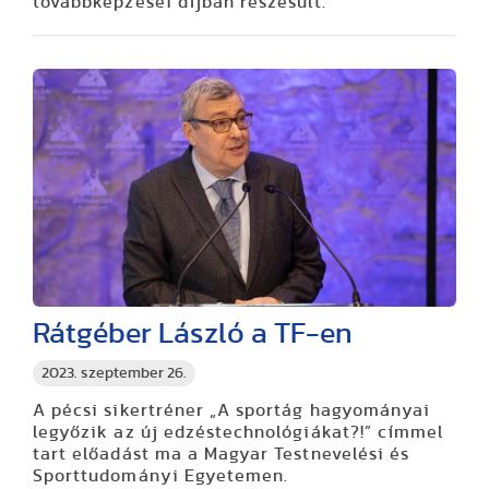
továbbképzései díjban részesült.
Rátgéber László a TF-en
2023. szeptember 26.
A pécsi sikertréner „A sportág hagyományai
legyőzik az új edzéstechnológiákat?!” címmel
tart előadást ma a Magyar Testnevelési és
Sporttudományi Egyetemen.