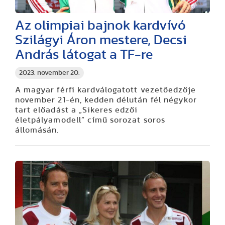
Az olimpiai bajnok kardvívó
Szilágyi Áron mestere, Decsi
András látogat a TF-re
2023. november 20.
A magyar férfi kardválogatott vezetőedzője
november 21-én, kedden délután fél négykor
tart előadást a „Sikeres edzői
életpályamodell” című sorozat soros
állomásán.