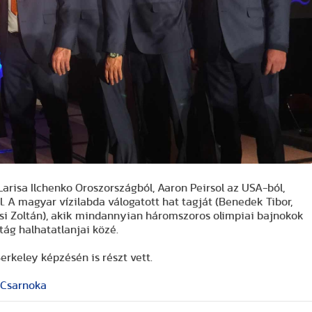
Larisa Ilchenko Oroszországból, Aaron Peirsol az USA-ból,
. A magyar vízilabda válogatott hat tagját (Benedek Tibor,
écsi Zoltán), akik mindannyian háromszoros olimpiai bajnokok
ág halhatatlanjai közé.
erkeley képzésén is részt vett.
 Csarnoka