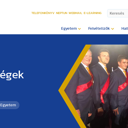
TELEFONKÖNYV
NEPTUN
WEBMAIL
E-LEARNING
Egyetem
Felvételizők
Hal
ségek
i Egyetem