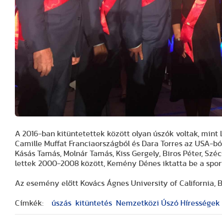
A 2016-ban kitüntetettek között olyan úszók voltak, mint 
Camille Muffat Franciaországból és Dara Torres az USA-ból
Kásás Tamás, Molnár Tamás, Kiss Gergely, Biros Péter, Sz
lettek 2000-2008 között, Kemény Dénes iktatta be a sport
Az esemény előtt Kovács Ágnes University of California, B
Címkék:
úszás
kitüntetés
Nemzetközi Úszó Hírességek