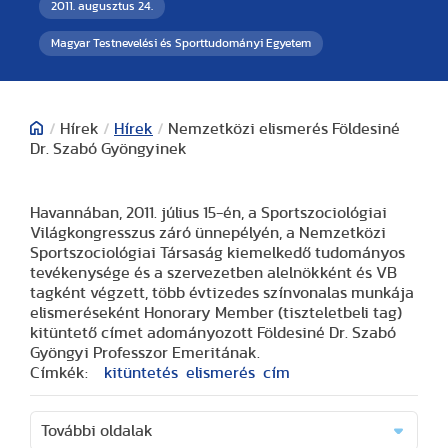
2011. augusztus 24.
Magyar Testnevelési és Sporttudományi Egyetem
/
Hírek
/
Hírek
/
Nemzetközi elismerés Földesiné
Dr. Szabó Gyöngyinek
Havannában, 2011. július 15-én, a Sportszociológiai
Világkongresszus záró ünnepélyén, a Nemzetközi
Sportszociológiai Társaság kiemelkedő tudományos
tevékenysége és a szervezetben alelnökként és VB
tagként végzett, több évtizedes színvonalas munkája
elismeréseként Honorary Member (tiszteletbeli tag)
kitüntető címet adományozott Földesiné Dr. Szabó
Gyöngyi Professzor Emeritának.
Címkék:
kitüntetés
elismerés
cím
További oldalak