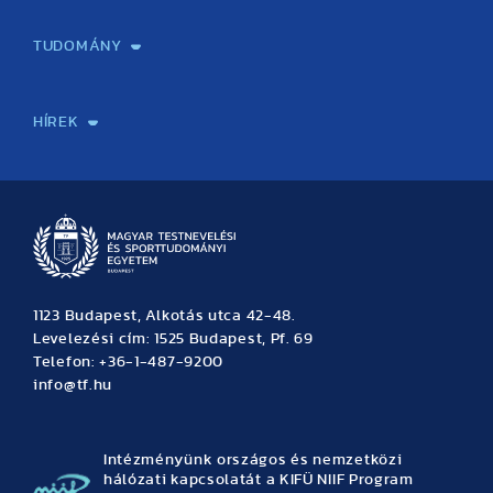
Képzéseink
Tanulmányi Hivatal
Felvételi és Adatszolgáltatási Osztály
Oktatási Igazgatóság
Oktatásfejlesztési Központ
Továbbképző Központ
Sportszaknyelvi Lektorátus
Intézetek és tanszékek
TUDOMÁNY
Sport-táplálkozástudományi Központ
Molekuláris Edzésélettani Kutató Központ
Doktori Iskola
Tudományos Iroda
Publikációk
TDK
Testnevelés, Sport, Tudomány
Habilitáció
Kutatásetika
OTDK
EKÖP
Nyári Egyetem
SPIRIT Olimpiai Tanulmányok Kutatási Központ
Kiváló Kutatási Infrastruktúra-hálózat
HÍREK
Hírek
Büszkeségeink
Hallgatói hírek
Tudományos hírek
TDK hírek
Pályázati hírek
TFSE hírek
Archívum
Eseménynaptár
1123 Budapest, Alkotás utca 42-48.
Levelezési cím: 1525 Budapest, Pf. 69
Telefon: +36-1-487-9200
info@tf.hu
Intézményünk országos és nemzetközi
hálózati kapcsolatát a KIFÜ NIIF Program