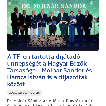
A TF-en tartotta díjátadó
ünnepségét a Magyar Edzők
Társasága - Molnár Sándor és
Hamza István is a díjazottak
között
2025. szeptember 26.
Dr. Molnár Sándor, az Atlétika Tanszék tanára
és dr. Hamza István, a Torna Tanszék korábbi