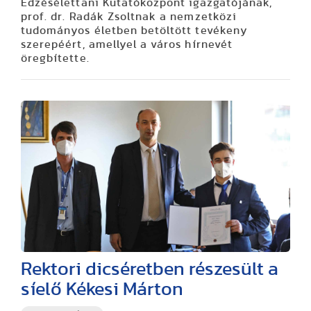
Edzésélettani Kutatóközpont igazgatójának,
prof. dr. Radák Zsoltnak a nemzetközi
tudományos életben betöltött tevékeny
szerepéért, amellyel a város hírnevét
öregbítette.
Rektori dicséretben részesült a
síelő Kékesi Márton