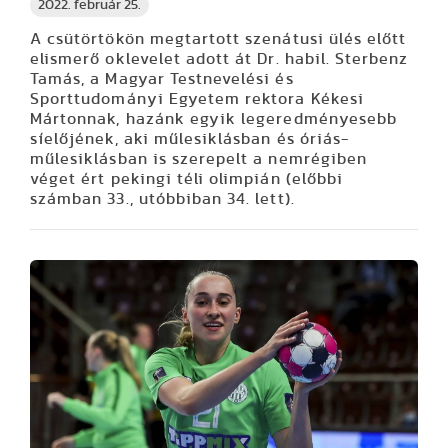
2022. február 25.
A csütörtökön megtartott szenátusi ülés előtt
elismerő oklevelet adott át Dr. habil. Sterbenz
Tamás, a Magyar Testnevelési és
Sporttudományi Egyetem rektora Kékesi
Mártonnak, hazánk egyik legeredményesebb
síelőjének, aki műlesiklásban és óriás-
műlesiklásban is szerepelt a nemrégiben
véget ért pekingi téli olimpián (előbbi
számban 33., utóbbiban 34. lett).