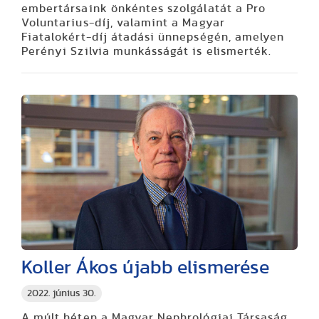
embertársaink önkéntes szolgálatát a Pro
Voluntarius-díj, valamint a Magyar
Fiatalokért-díj átadási ünnepségén, amelyen
Perényi Szilvia munkásságát is elismerték.
Koller Ákos újabb elismerése
2022. június 30.
A múlt héten a Magyar Nephrológiai Társaság