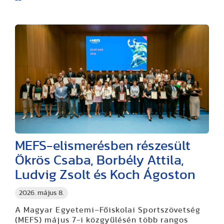
MEFS-elismerésben részesült
Ökrös Csaba, Borbély Attila,
Ludvig Zsolt és Koch Ágoston
2026. május 8.
A Magyar Egyetemi–Főiskolai Sportszövetség
(MEFS) május 7-i közgyűlésén több rangos