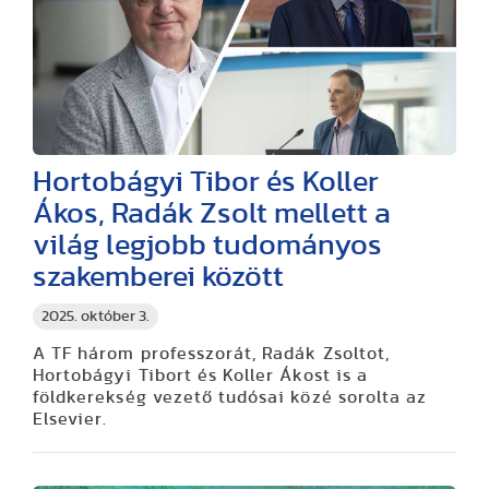
Hortobágyi Tibor és Koller
Ákos, Radák Zsolt mellett a
világ legjobb tudományos
szakemberei között
2025. október 3.
A TF három professzorát, Radák Zsoltot,
Hortobágyi Tibort és Koller Ákost is a
földkerekség vezető tudósai közé sorolta az
Elsevier.