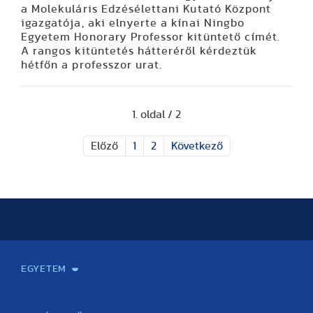
a Molekuláris Edzésélettani Kutató Központ
igazgatója, aki elnyerte a kínai Ningbo
Egyetem Honorary Professor kitüntető címét.
A rangos kitüntetés hátteréről kérdeztük
hétfőn a professzor urat.
1. oldal / 2
Előző
1
2
Következő
EGYETEM
Kapcsolat
Elektronikus ügyintézés
Rektori köszöntő
Bemutatkozás, történet
Közérdekű adatok
Szervezeti felépítés
Testnevelési Egyetemért Alapítvány
Vezetők
Szenátus
Dokumentumok
Minőségbiztosítás
Dr. Koltai Jenő Sportközpont
Díjak, kitüntetések
Az egyetem testületei
Nemzetközi kapcsolatok
Könyvtár és Levéltár
Állásajánlatok
Alumni és Karrier Iroda
Partnerek
Projektek
Arculat
Rendezvények
Healthy Campus
TF Gym
Sportmedicina Központ
TF Nyári Táborok