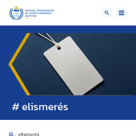
# elismerés
/
elismerés