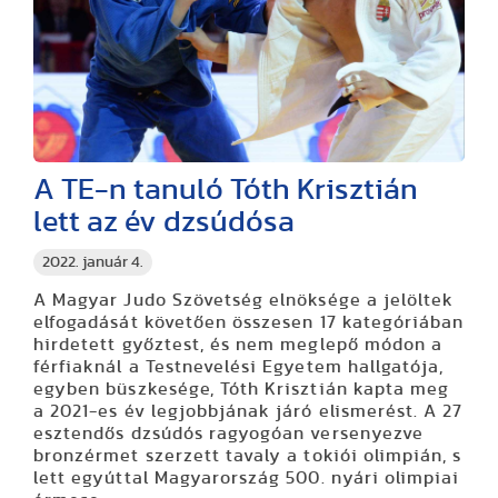
A TE-n tanuló Tóth Krisztián
lett az év dzsúdósa
2022. január 4.
A Magyar Judo Szövetség elnöksége a jelöltek
elfogadását követően összesen 17 kategóriában
hirdetett győztest, és nem meglepő módon a
férfiaknál a Testnevelési Egyetem hallgatója,
egyben büszkesége, Tóth Krisztián kapta meg
a 2021-es év legjobbjának járó elismerést. A 27
esztendős dzsúdós ragyogóan versenyezve
bronzérmet szerzett tavaly a tokiói olimpián, s
lett egyúttal Magyarország 500. nyári olimpiai