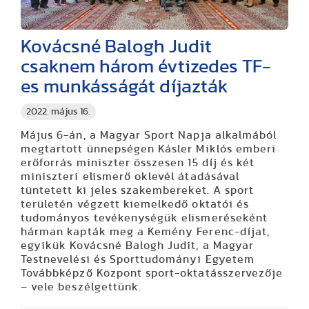
Kovácsné Balogh Judit
csaknem három évtizedes TF-
es munkásságát díjazták
2022. május 16.
Május 6-án, a Magyar Sport Napja alkalmából
megtartott ünnepségen Kásler Miklós emberi
erőforrás miniszter összesen 15 díj és két
miniszteri elismerő oklevél átadásával
tüntetett ki jeles szakembereket. A sport
területén végzett kiemelkedő oktatói és
tudományos tevékenységük elismeréseként
hárman kapták meg a Kemény Ferenc-díjat,
egyikük Kovácsné Balogh Judit, a Magyar
Testnevelési és Sporttudományi Egyetem
Továbbképző Központ sport-oktatásszervezője
– vele beszélgettünk.