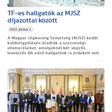
TF-es hallgatók az MJSZ
díjazottai között
2022. június 2.
A Magyar Jégkorong Szövetség (MJSZ) keddi
küldöttgyűlésén átadták a szezonvégi
elismeréseket, amelyeknél két végzős,
levelezős BA edző hallgatónk is érdekelt volt.