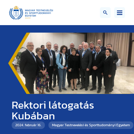
Rektori látogatás
Kubában
2024. február 16.
Magyar Testnevelési és Sporttudományi Egyetem