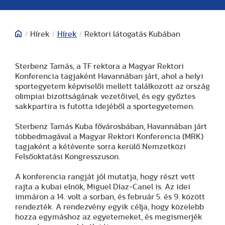
/
Hírek
/
Hírek
/
Rektori látogatás Kubában
Sterbenz Tamás, a TF rektora a Magyar Rektori
Konferencia tagjaként Havannában járt, ahol a helyi
sportegyetem képviselői mellett találkozott az ország
olimpiai bizottságának vezetőivel, és egy győztes
sakkpartira is futotta idejéből a sportegyetemen.
Sterbenz Tamás Kuba fővárosbában, Havannában járt
többedmagával a Magyar Rektori Konferencia (MRK)
tagjaként a kétévente sorra kerülő Nemzetközi
Felsőoktatási Kongresszuson.
A konferencia rangját jól mutatja, hogy részt vett
rajta a kubai elnök, Miguel Díaz-Canel is. Az idei
immáron a 14. volt a sorban, és február 5. és 9. között
rendezték. A rendezvény egyik célja, hogy közelebb
hozza egymáshoz az egyetemeket, és megismerjék