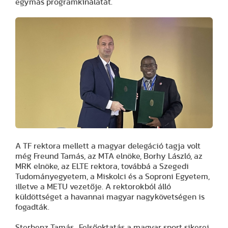
egymás programkínálatát.
A TF rektora mellett a magyar delegáció tagja volt
még Freund Tamás, az MTA elnöke, Borhy László, az
MRK elnöke, az ELTE rektora, továbbá a Szegedi
Tudományegyetem, a Miskolci és a Soproni Egyetem,
illetve a METU vezetője. A rektorokból álló
küldöttséget a havannai magyar nagykövetségen is
fogadták.
Sterbenz Tamás „Felsőoktatás a magyar sport sikerei