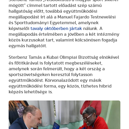
mögött” címmel tartott előadást szép számú
hallgatóság előtt, továbbá együttműködési
megállapodást írt alá a Manuel Fajardo Testnevelési
és Sporttudományi Egyetemmel, amelynek
képviselői
tavaly októberben jártak
nálunk. A
megállapodás értelmében a jövőben a két intézmény
közös kurzusokat tart, valamint kölcsönösen fogadja
egymás hallgatóit.
Sterbenz Tamás a Kubai Olimpiai Bizottság elnökével
és főtitkárával is folytatott megbeszéléseket,
amelynek során felmerült, hogy a két ország a
sportszövetségeken keresztül folytasson
együttműködést. Körvonalazódott egy másik
együttműködési forma, egy közös, tízhetes hibrid
képzés lehetősége is.