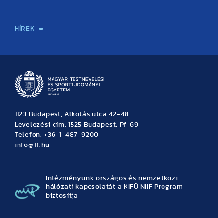
Sport-táplálkozástudományi Központ
Molekuláris Edzésélettani Kutató Központ
Doktori Iskola
Tudományos Iroda
Publikációk
TDK
Testnevelés, Sport, Tudomány
Habilitáció
Kutatásetika
OTDK
EKÖP
Nyári Egyetem
SPIRIT Olimpiai Tanulmányok Kutatási Központ
Kiváló Kutatási Infrastruktúra-hálózat
HÍREK
Hírek
Büszkeségeink
Hallgatói hírek
Tudományos hírek
TDK hírek
Pályázati hírek
TFSE hírek
Archívum
Eseménynaptár
1123 Budapest, Alkotás utca 42-48.
Levelezési cím: 1525 Budapest, Pf. 69
Telefon: +36-1-487-9200
info@tf.hu
Intézményünk országos és nemzetközi
hálózati kapcsolatát a KIFÜ NIIF Program
biztosítja