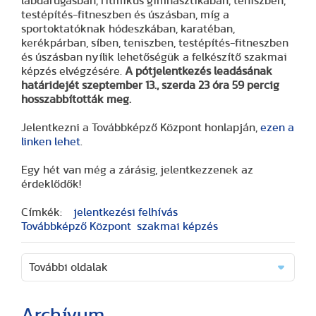
labdarúgásban, ritmikus gimnasztikában, teniszben,
testépítés-fitneszben és úszásban, míg a
sportoktatóknak hódeszkában, karatéban,
kerékpárban, síben, teniszben, testépítés-fitneszben
és úszásban nyílik lehetőségük a felkészítő szakmai
képzés elvégzésére.
A pótjelentkezés leadásának
határidejét szeptember 13., szerda 23 óra 59 percig
hosszabbították meg.
Jelentkezni a Továbbképző Központ honlapján,
ezen a
linken lehet
.
Egy hét van még a zárásig, jelentkezzenek az
érdeklődők!
Címkék:
jelentkezési felhívás
Továbbképző Központ
szakmai képzés
További oldalak
Archívum