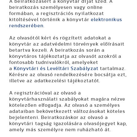
A beiratkozásért a könyvtár díjat szed. A
beiratkozás személyesen vagy online
formában, a regisztrációs nyilatkozat
kitöltésével történik a könyvtár
elektronikus
rendszerében
.
Az olvasótól kért és rögzített adatokat a
könyvtár az adatvédelmi törvények előírásait
betartva kezeli. A beiratkozás során a
könyvtáros tájékoztatja az olvasót azokról a
fontosabb tudnivalókról, amelyeket
a
Könyvtári és Levéltári Szabályzat
tartalmaz.
Kérésre az olvasó rendelkezésére bocsátja ezt,
illetve az adatkezelési tájékoztatót.
A regisztrációval az olvasó a
könyvtárhasználati szabályokat magára nézve
kötelezően elfogadja. Az olvasó a személyes
adataiban bekövetkezett változásokat köteles
bejelenteni. Beiratkozáskor az olvasó a
könyvtári tagság igazolására olvasójegyet kap,
amely más személyre nem ruházható át.