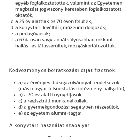
egyéb foglalkoztatottak, valamint az Egyetemen
megbízási jogviszony keretében foglalkoztatott
oktatók,
a 25 év alattiak és 70 éven felüliek;
a könyvtári, levéltári, múzeumi dolgozók;
a pedagógusok;
a 67%-osan vagy annál súlyosabban rokkant
hallás- és látássérültek, mozgáskorlátozottak.
Kedvezményes beiratkozási díjat fizetnek:
a) az érvényes diákigazolvánnyal rendelkezők
(más magyar felsőoktatási intézmény hallgatói),
b) a 70 év alatti nyugdíjasok,
c) a regisztrált munkanélküliek,
d) a gyermekgondozási segélyben részesülők,
e) az egyetem alumni-tagjai.
A könyvtári használat szabályai