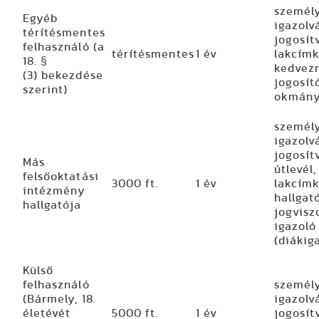
személ
Egyéb
igazolv
térítésmentes
jogosít
felhasználó (a
térítésmentes
1 év
lakcímk
18. §
kedvez
(3) bekezdése
jogosító
szerint)
okmán
személ
igazolv
jogosít
Más
útlevél,
felsőoktatási
3000 ft.
1 év
lakcímk
intézmény
hallgat
hallgatója
jogvisz
igazoló
(diákig
Külső
felhasználó
személ
(Bármely, 18.
igazolv
életévét
5000 ft.
1 év
jogosít