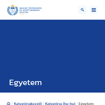
Egyetem
/
Kategóriakezelő
/
Kategória (hu-hu)
/
Egyetem