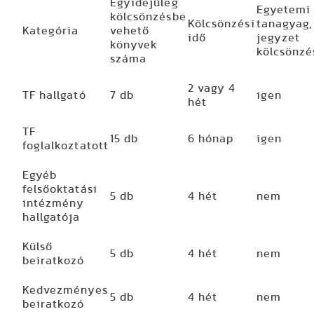
Egyidejűleg
Egyetemi
kölcsönzésbe
Kölcsönzési
tanagyag,
Kategória
vehető
idő
jegyzet
könyvek
kölcsönzé
száma
2 vagy 4
TF hallgató
7 db
igen
hét
TF
15 db
6 hónap
igen
foglalkoztatott
Egyéb
felsőoktatási
5 db
4 hét
nem
intézmény
hallgatója
Külső
5 db
4 hét
nem
beiratkozó
Kedvezményes
5 db
4 hét
nem
beiratkozó