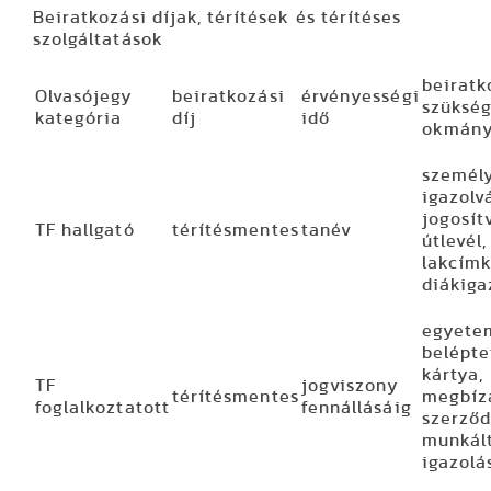
Beiratkozási díjak, térítések és térítéses
szolgáltatások
beiratk
Olvasójegy
beiratkozási
érvényességi
szüksé
kategória
díj
idő
okmán
személ
igazolv
jogosít
TF hallgató
térítésmentes
tanév
útlevél,
lakcímk
diákiga
egyete
belépte
kártya,
TF
jogviszony
térítésmentes
megbíz
foglalkoztatott
fennállásáig
szerződ
munkál
igazolá