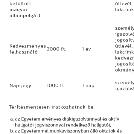
betöltött
útlevél,
magyar
lakcímk
állampolgár)
személ
igazolv
jogosít
Kedvezményes
útlevél,
3000 ft.
1 év
felhasználó
lakcímk
kedvez
jogosító
okmán
személ
Napijegy
1000 ft.
1 nap
igazolv
Térítésmentesen iratkozhatnak be:
az Egyetem érvényes diákigazolvánnyal és aktív
hallgatói jogviszonnyal rendelkező hallgatói;
az Egyetemmel munkaviszonyban álló oktatók és