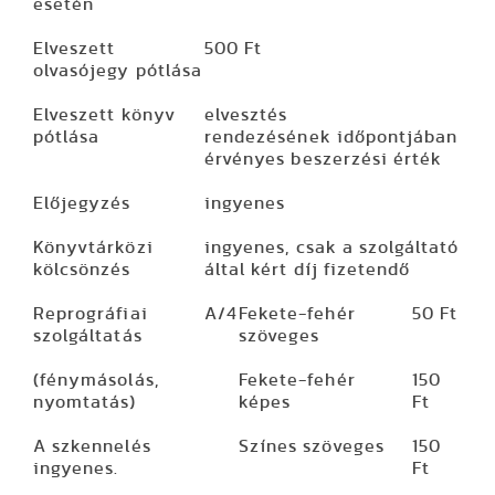
esetén
Elveszett
500 Ft
olvasójegy pótlása
Elveszett könyv
elvesztés
pótlása
rendezésének időpontjában
érvényes beszerzési érték
Előjegyzés
ingyenes
Könyvtárközi
ingyenes, csak a szolgáltató
kölcsönzés
által kért díj fizetendő
Reprográfiai
A/4
Fekete-fehér
50 Ft
szolgáltatás
szöveges
(fénymásolás,
Fekete-fehér
150
nyomtatás)
képes
Ft
A szkennelés
Színes szöveges
150
ingyenes.
Ft