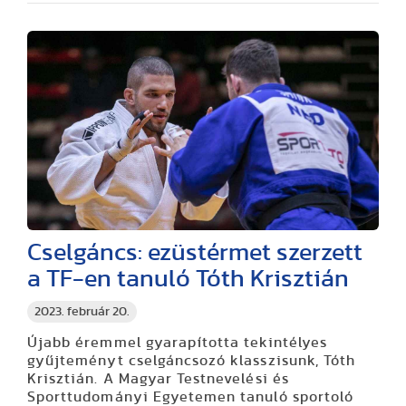
Cselgáncs: ezüstérmet szerzett
a TF-en tanuló Tóth Krisztián
2023. február 20.
Újabb éremmel gyarapította tekintélyes
gyűjteményt cselgáncsozó klasszisunk, Tóth
Krisztián. A Magyar Testnevelési és
Sporttudományi Egyetemen tanuló sportoló