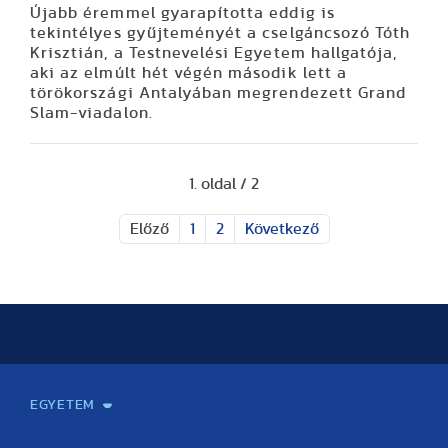
Újabb éremmel gyarapította eddig is
tekintélyes gyűjteményét a cselgáncsozó Tóth
Krisztián, a Testnevelési Egyetem hallgatója,
aki az elmúlt hét végén második lett a
törökországi Antalyában megrendezett Grand
Slam-viadalon.
1. oldal / 2
Előző
1
2
Következő
EGYETEM
Kapcsolat
Elektronikus ügyintézés
Rektori köszöntő
Bemutatkozás, történet
Közérdekű adatok
Szervezeti felépítés
Testnevelési Egyetemért Alapítvány
Vezetők
Szenátus
Dokumentumok
Minőségbiztosítás
Dr. Koltai Jenő Sportközpont
Díjak, kitüntetések
Az egyetem testületei
Nemzetközi kapcsolatok
Könyvtár és Levéltár
Állásajánlatok
Alumni és Karrier Iroda
Partnerek
Projektek
Arculat
Rendezvények
Healthy Campus
TF Gym
Sportmedicina Központ
TF Nyári Táborok