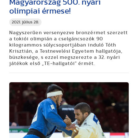
Magyarország 500. nyári
olimpiai érmese!
2021. július 28.
Nagyszerűen versenyezve bronzérmet szerzett
a tokiói olimpián a cselgáncsozók 90
kilogrammos súlycsoportjában induló Tóth
Krisztián, a Testnevelési Egyetem hallgatója,
büszkesége, s ezzel megszerezte a 32. nyári
játékok első „TE-hallgatói" érmét.