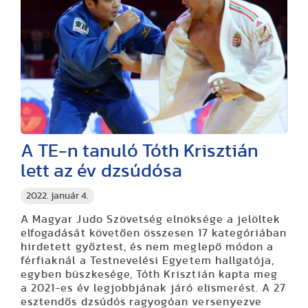
A TE-n tanuló Tóth Krisztián
lett az év dzsúdósa
2022. január 4.
A Magyar Judo Szövetség elnöksége a jelöltek
elfogadását követően összesen 17 kategóriában
hirdetett győztest, és nem meglepő módon a
férfiaknál a Testnevelési Egyetem hallgatója,
egyben büszkesége, Tóth Krisztián kapta meg
a 2021-es év legjobbjának járó elismerést. A 27
esztendős dzsúdós ragyogóan versenyezve