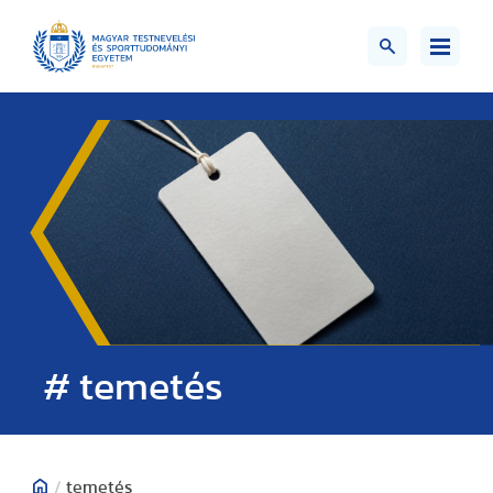
# temetés
/
temetés