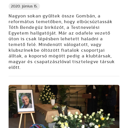
2020. június 15.
Nagyon sokan gyűltek össze Gombán, a
református temetőben, hogy elbúcsúztassák
Tóth Bendegúz birkózót, a Testnevelési
Egyetem hallgatóját. Már az odafele vezető
úton is csak lépésben lehetett haladni a
temető felé. Mindenütt válogatott, vagy
klubszínekbe öltözött fiatalok csoportjai
álltak, a koporsó mögött pedig a klubtársak,
magyar és csapatzászlóval tisztelegve társuk
előtt.