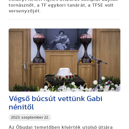
tornásznőt, a TF egykori tanárát, a TFSE volt
versenyzőjét.
Végső búcsút vettünk Gabi
nénitől
2023. szeptember 22.
Az Óbudai temetőben kísérték utolsó útjára