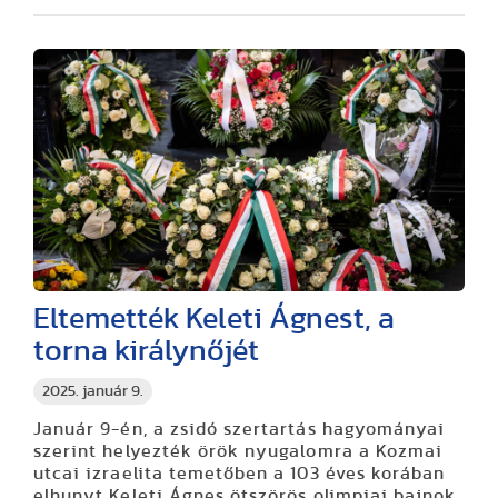
Eltemették Keleti Ágnest, a
torna királynőjét
2025. január 9.
Január 9-én, a zsidó szertartás hagyományai
szerint helyezték örök nyugalomra a Kozmai
utcai izraelita temetőben a 103 éves korában
elhunyt Keleti Ágnes ötszörös olimpiai bajnok