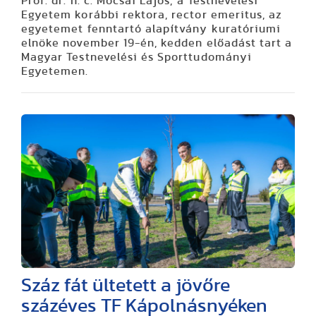
Prof. dr. h. c. Mocsai Lajos, a Testnevelési
Egyetem korábbi rektora, rector emeritus, az
egyetemet fenntartó alapítvány kuratóriumi
elnöke november 19-én, kedden előadást tart a
Magyar Testnevelési és Sporttudományi
Egyetemen.
Száz fát ültetett a jövőre
százéves TF Kápolnásnyéken