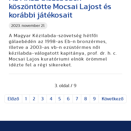
köszöntötte Mocsai Lajost és
korábbi játékosait
2023. november 21.
A Magyar Kézilabda-szövetség hétfői
gálaebédén az 1998-as Eb-n bronzérmes,
illetve a 2003-as vb-n ezüstérmes női
kézilabda-válogatott kapitánya, prof. dr. h. c.
Mocsai Lajos kuratóriumi elnök örömmel
idézte fel a régi sikereket.
3. oldal / 9
Előző
1
2
3
4
5
6
7
8
9
Következő