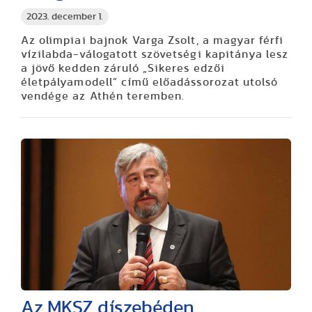
2023. december 1.
Az olimpiai bajnok Varga Zsolt, a magyar férfi
vízilabda-válogatott szövetségi kapitánya lesz
a jövő kedden záruló „Sikeres edzői
életpályamodell” című
előadássorozat utolsó
vendége
az Athén teremben.
Az MKSZ díszebéden