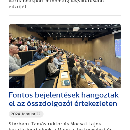
kézilabdasport mindmáig legsikeresebb
edzőjét.
Fontos bejelentések hangoztak
el az összdolgozói értekezleten
2024. február 22.
Sterbenz Tamás rektor és Mocsai Lajos
kuratóriumi elnök a Magyar Testnevelési és