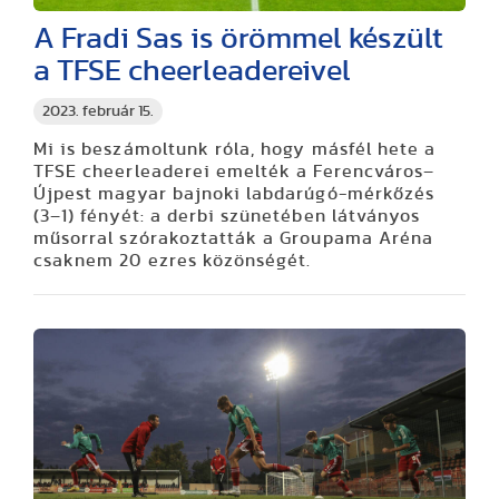
A Fradi Sas is örömmel készült
a TFSE cheerleadereivel
2023. február 15.
Mi is beszámoltunk róla, hogy másfél hete a
TFSE cheerleaderei emelték a Ferencváros–
Újpest magyar bajnoki labdarúgó-mérkőzés
(3–1) fényét: a derbi szünetében látványos
műsorral szórakoztatták a Groupama Aréna
csaknem 20 ezres közönségét.