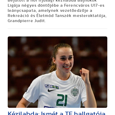
Bejutott a női ifjúsági kézilabda Bajnokok
Ligája négyes döntőjébe a Ferencváros U17-es
leánycsapata, amelynek vezetőedzője a
Rekreáció és Életmód Tanszék mesteroktatója,
Grandpierre Judit.
Kézilabda: Ismét a TF hallgatója