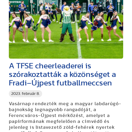
A TFSE cheerleaderei is
szórakoztatták a közönséget a
Fradi–Újpest futballmeccsen
2023. február 8.
Vasárnap rendezték meg a magyar labdarúgó-
bajnokság legnagyobb rangadóját, a
Ferencváros–Újpest mérkőzést, amelyet a
papírformának megfelelően a címvédő és
jelenleg is listavezető zöld-fehérek nyertek