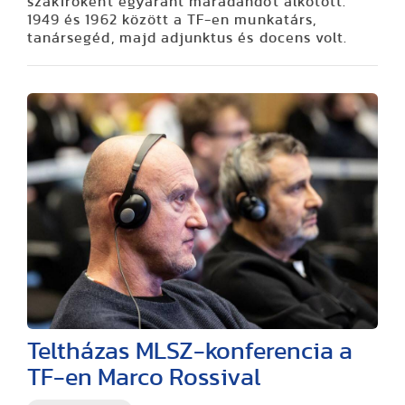
szakíróként egyaránt maradandót alkotott.
1949 és 1962 között a TF-en munkatárs,
tanársegéd, majd adjunktus és docens volt.
Teltházas MLSZ-konferencia a
TF-en Marco Rossival