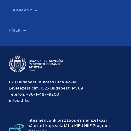
Képzéseink
Tanulmányi Hivatal
Felvételi és Adatszolgáltatási Osztály
Oktatási Igazgatóság
Oktatásfejlesztési Központ
Továbbképző Központ
Sportszaknyelvi Lektorátus
Intézetek és tanszékek
TUDOMÁNY
Sport-táplálkozástudományi Központ
Molekuláris Edzésélettani Kutató Központ
Doktori Iskola
Tudományos Iroda
Publikációk
TDK
Testnevelés, Sport, Tudomány
Habilitáció
Kutatásetika
OTDK
EKÖP
Nyári Egyetem
SPIRIT Olimpiai Tanulmányok Kutatási Központ
Kiváló Kutatási Infrastruktúra-hálózat
HÍREK
Hírek
Büszkeségeink
Hallgatói hírek
Tudományos hírek
TDK hírek
Pályázati hírek
TFSE hírek
Archívum
Eseménynaptár
1123 Budapest, Alkotás utca 42-48.
Levelezési cím: 1525 Budapest, Pf. 69
Telefon: +36-1-487-9200
info@tf.hu
Intézményünk országos és nemzetközi
hálózati kapcsolatát a KIFÜ NIIF Program