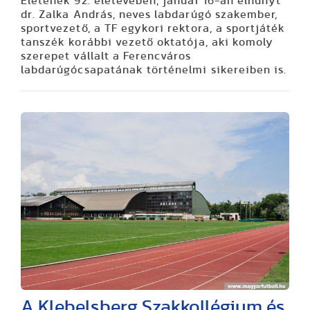
Életének 92. életévében, január 16-án elhunyt
dr. Zalka András, neves labdarúgó szakember,
sportvezető, a TF egykori rektora, a sportjáték
tanszék korábbi vezető oktatója, aki komoly
szerepet vállalt a Ferencváros
labdarúgócsapatának történelmi sikereiben is.
A Klebelsberg Szakkollégium és