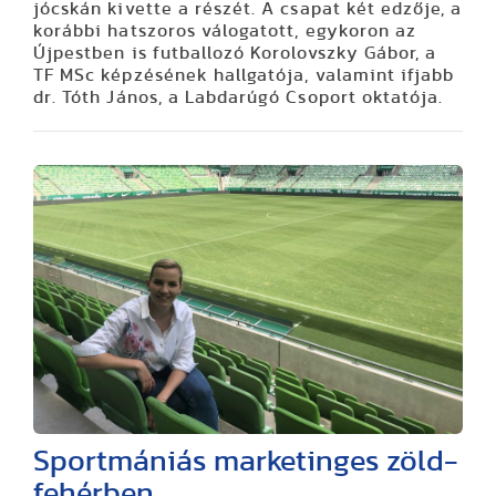
jócskán kivette a részét. A csapat két edzője, a
korábbi hatszoros válogatott, egykoron az
Újpestben is futballozó Korolovszky Gábor, a
TF MSc képzésének hallgatója, valamint ifjabb
dr. Tóth János, a Labdarúgó Csoport oktatója.
Sportmániás marketinges zöld-
fehérben