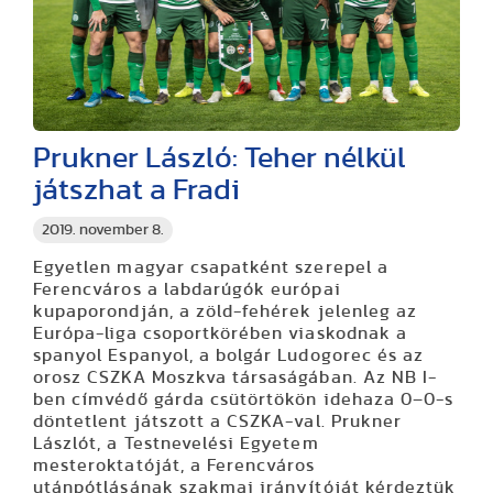
Prukner László: Teher nélkül
játszhat a Fradi
2019. november 8.
Egyetlen magyar csapatként szerepel a
Ferencváros a labdarúgók európai
kupaporondján, a zöld-fehérek jelenleg az
Európa-liga csoportkörében viaskodnak a
spanyol Espanyol, a bolgár Ludogorec és az
orosz CSZKA Moszkva társaságában. Az NB I-
ben címvédő gárda csütörtökön idehaza 0–0-s
döntetlent játszott a CSZKA-val. Prukner
Lászlót, a Testnevelési Egyetem
mesteroktatóját, a Ferencváros
utánpótlásának szakmai irányítóját kérdeztük