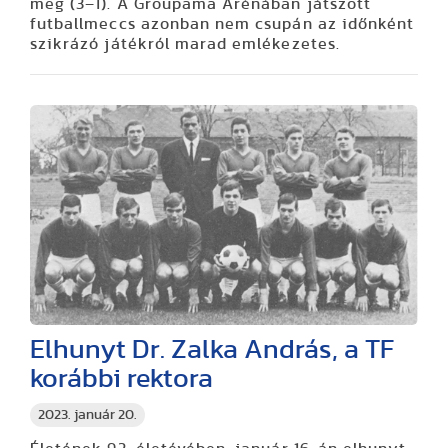
meg (3–1). A Groupama Arénában játszott
futballmeccs azonban nem csupán az időnként
szikrázó játékról marad emlékezetes.
Elhunyt Dr. Zalka András, a TF
korábbi rektora
2023. január 20.