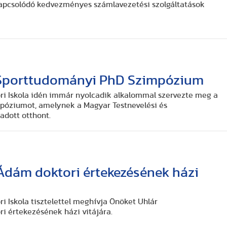
kapcsolódó kedvezményes számlavezetési szolgáltatások
I. Sporttudományi PhD Szimpózium
i Iskola idén immár nyolcadik alkalommal szervezte meg a
óziumot, amelynek a Magyar Testnevelési és
dott otthont.
Ádám doktori értekezésének házi
 Iskola tisztelettel meghívja Önöket Uhlár
i értekezésének házi vitájára.