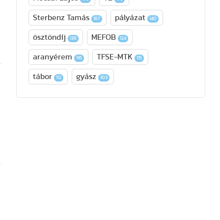
Sterbenz Tamás
pályázat
167
140
ösztöndíj
MEFOB
139
124
aranyérem
TFSE-MTK
116
115
tábor
gyász
112
103