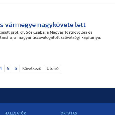
s vármegye nagykövete lett
esült prof. dr. Sós Csaba, a Magyar Testnevelési és
anára, a magyar úszóválogatott szövetségi kapitánya.
4
5
6
Következő
Utolsó
HALLGATÓK
OKTATÁS