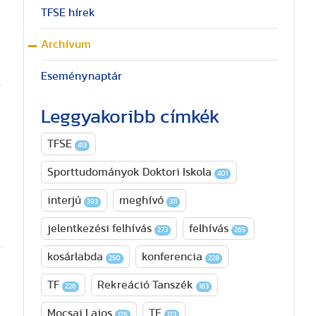
TFSE hírek
Archívum
Eseménynaptár
Leggyakoribb címkék
TFSE
413
Sporttudományok Doktori Iskola
401
interjú
meghívó
393
311
a
jelentkezési felhívás
felhívás
273
265
kosárlabda
konferencia
250
228
TF
Rekreáció Tanszék
226
183
Mocsai Lajos
TE
176
173