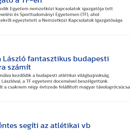
gató a TF-en
Gedik Egyetem nemzetközi kapcsolatok igazgatója tett
evelési és Sporttudományi Egyetemen (TF), ahol
ekről egyeztetett a Nemzetközi Kapcsolatok Igazgatósága
a László fantasztikus budapesti
ra számít
múlva kezdődik a budapesti atlétikai világbajnokság,
Lászlóval, a TF egyetemi docensével beszélgettünk.
t a csaknem négy évtizede felállított magyar távolugrócsúcs
tes segíti az atlétikai vb