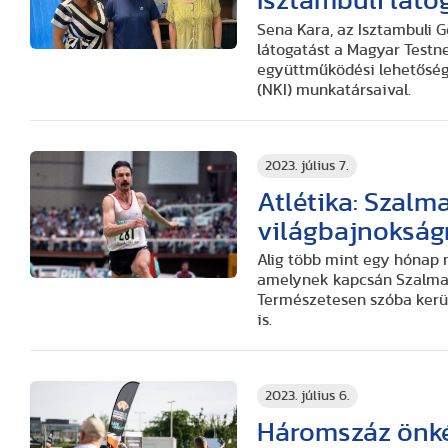
Isztambuli láto
Sena Kara, az Isztambuli 
látogatást a Magyar Testn
együttműködési lehetőség
(NKI) munkatársaival.
2023. július 7.
Atlétika: Szalm
világbajnokság
Alig több mint egy hónap 
amelynek kapcsán Szalma 
Természetesen szóba kerül
is.
2023. július 6.
Háromszáz önkén