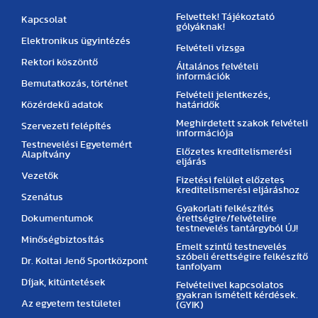
Felvettek! Tájékoztató
Kapcsolat
gólyáknak!
Elektronikus ügyintézés
Felvételi vizsga
Rektori köszöntő
Általános felvételi
információk
Bemutatkozás, történet
Felvételi jelentkezés,
Közérdekű adatok
határidők
Meghirdetett szakok felvételi
Szervezeti felépítés
információja
Testnevelési Egyetemért
Előzetes kreditelismerési
Alapítvány
eljárás
Vezetők
Fizetési felület előzetes
kreditelismerési eljáráshoz
Szenátus
Gyakorlati felkészítés
Dokumentumok
érettségire/felvételire
testnevelés tantárgyból ÚJ!
Minőségbiztosítás
Emelt szintű testnevelés
szóbeli érettségire felkészítő
Dr. Koltai Jenő Sportközpont
tanfolyam
Díjak, kitüntetések
Felvételivel kapcsolatos
gyakran ismételt kérdések.
Az egyetem testületei
(GYIK)