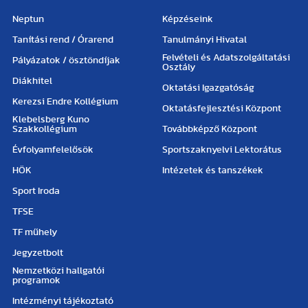
Neptun
Képzéseink
Tanítási rend / Órarend
Tanulmányi Hivatal
Felvételi és Adatszolgáltatási
Pályázatok / ösztöndíjak
Osztály
Diákhitel
Oktatási Igazgatóság
Kerezsi Endre Kollégium
Oktatásfejlesztési Központ
Klebelsberg Kuno
Szakkollégium
Továbbképző Központ
Évfolyamfelelősök
Sportszaknyelvi Lektorátus
HÖK
Intézetek és tanszékek
Sport Iroda
TFSE
TF műhely
Jegyzetbolt
Nemzetközi hallgatói
programok
Intézményi tájékoztató