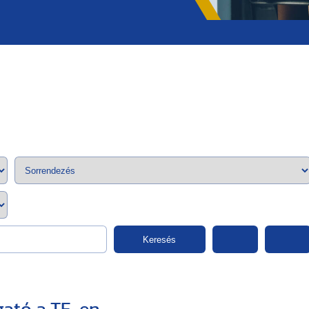
;>
Keresés