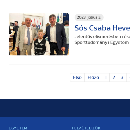
2023. július 3.
Sós Csaba Heve
Jelentős elismerésben rész
Sporttudományi Egyetem t
Első
Előző
1
2
3
EGYETEM
FELVÉTELIZŐK