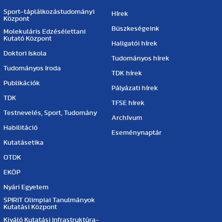
Sport-táplálkozástudományi
Hírek
Központ
Büszkeségeink
Molekuláris Edzésélettani
Kutató Központ
Hallgatói hírek
Doktori Iskola
Tudományos hírek
Tudományos Iroda
TDK hírek
Publikációk
Pályázati hírek
TDK
TFSE hírek
Testnevelés, Sport, Tudomány
Archívum
Habilitáció
Eseménynaptár
Kutatásetika
OTDK
EKÖP
Nyári Egyetem
SPIRIT Olimpiai Tanulmányok
Kutatási Központ
Kiváló Kutatási Infrastruktúra-