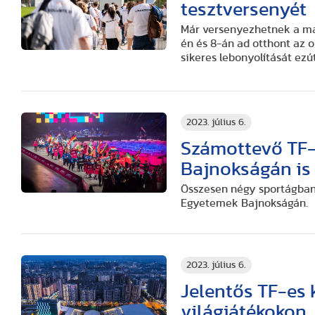
tesztversenyét
Már versenyezhetnek a mag
én és 8-án ad otthont az 
sikeres lebonyolítását ezú
2023. július 6.
Számottevő TF-
Bajnokságán is
Összesen négy sportágban 
Egyetemek Bajnokságán.
2023. július 6.
Jelentős TF-es 
világjátékokon