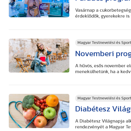
Vasárnap a cukorbetegségr
érdeklődők, gyerekekre is
Magyar Testnevelési és Spo
Novemberi pro
A hűvös, esős november el
menekülhetünk, ha a kedvü
Magyar Testnevelési és Spo
Diabétesz Világ
A Diabétesz Világnapja a
rendezvényét a Magyar Te