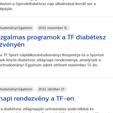
aton a Gyerekdiabétesz nap alkalmával került sor a
lyáján.
rttudományi Egyetem
2022. november 15.
 izgalmas programok a TF diabétesz
ezvényén
tt a TF Sport-táplálkozástudományi Központja és a Sportos
ek közös diabétesz világnapi rendezvénye, amelynek a
porttudományi Egyetem adott otthont november 13-án,
rttudományi Egyetem
2022. október 27.
gnapi rendezvény a TF-en
a diabétesz világnapján színvonalas szekciókkal és