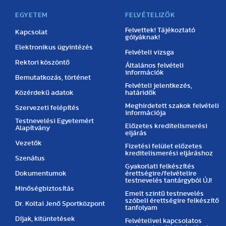
EGYETEM
FELVÉTELIZŐK
Felvettek! Tájékoztató
Kapcsolat
gólyáknak!
Elektronikus ügyintézés
Felvételi vizsga
Rektori köszöntő
Általános felvételi
információk
Bemutatkozás, történet
Felvételi jelentkezés,
Közérdekű adatok
határidők
Meghirdetett szakok felvételi
Szervezeti felépítés
információja
Testnevelési Egyetemért
Előzetes kreditelismerési
Alapítvány
eljárás
Vezetők
Fizetési felület előzetes
kreditelismerési eljáráshoz
Szenátus
Gyakorlati felkészítés
Dokumentumok
érettségire/felvételire
testnevelés tantárgyból ÚJ!
Minőségbiztosítás
Emelt szintű testnevelés
szóbeli érettségire felkészítő
Dr. Koltai Jenő Sportközpont
tanfolyam
Díjak, kitüntetések
Felvételivel kapcsolatos