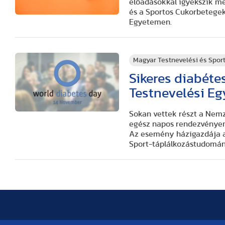
előadásokkal igyekszik m
és a Sportos Cukorbetege
Egyetemen.
Magyar Testnevelési és Spo
Sikeres diabéte
Testnevelési E
Sokan vettek részt a Nemz
egész napos rendezvényen
Az esemény házigazdája a
Sport-táplálkozástudomány