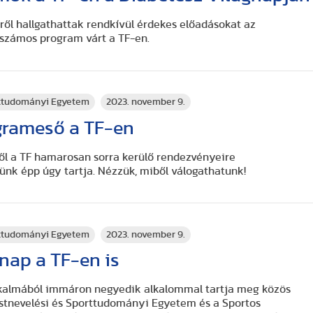
ől hallgathattak rendkívül érdekes előadásokat az
 számos program várt a TF-en.
rttudományi Egyetem
2023. november 9.
grameső a TF-en
ől a TF hamarosan sorra kerülő rendezvényeire
nk épp úgy tartja. Nézzük, miből válogathatunk!
rttudományi Egyetem
2023. november 9.
nap a TF-en is
lkalmából immáron negyedik alkalommal tartja meg közös
stnevelési és Sporttudományi Egyetem és a Sportos