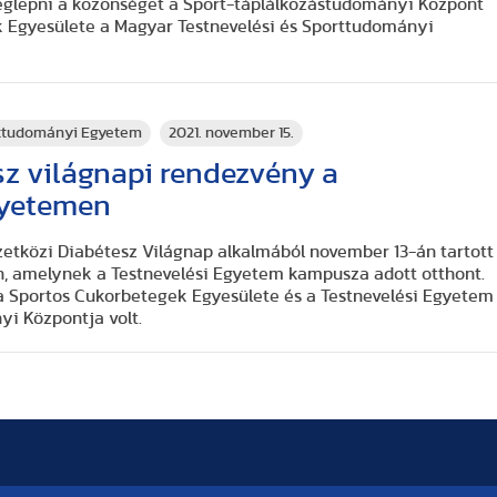
eglepni a közönséget a Sport-táplálkozástudományi Központ
k Egyesülete a Magyar Testnevelési és Sporttudományi
rttudományi Egyetem
2021. november 15.
sz világnapi rendezvény a
gyetemen
etközi Diabétesz Világnap alkalmából november 13-án tartott
, amelynek a Testnevelési Egyetem kampusza adott otthont.
 Sportos Cukorbetegek Egyesülete és a Testnevelési Egyetem
i Központja volt.