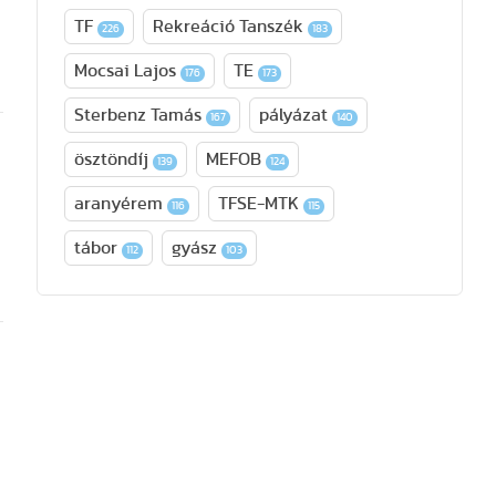
TF
Rekreáció Tanszék
226
183
Mocsai Lajos
TE
176
173
Sterbenz Tamás
pályázat
167
140
ösztöndíj
MEFOB
139
124
aranyérem
TFSE-MTK
116
115
tábor
gyász
112
103