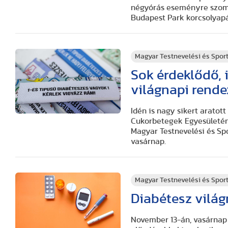
négyórás eseményre szomb
Budapest Park korcsolyapá
Magyar Testnevelési és Spo
Sok érdeklődő,
világnapi rend
Idén is nagy sikert arato
Cukorbetegek Egyesületén
Magyar Testnevelési és S
vasárnap.
Magyar Testnevelési és Spo
Diabétesz vilá
November 13-án, vasárnap 