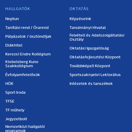
HALLGATÓK
OKTATÁS
Neptun
Képzéseink
Tanítási rend / Órarend
Tanulmányi Hivatal
Felvételi és Adatszolgáltatási
Pályázatok / ösztöndíjak
Osztály
Diákhitel
Oktatási Igazgatóság
Kerezsi Endre Kollégium
Oktatásfejlesztési Központ
Klebelsberg Kuno
Szakkollégium
Továbbképző Központ
Évfolyamfelelősök
Sportszaknyelvi Lektorátus
HÖK
Intézetek és tanszékek
Sport Iroda
TFSE
TF műhely
Jegyzetbolt
Nemzetközi hallgatói
programok