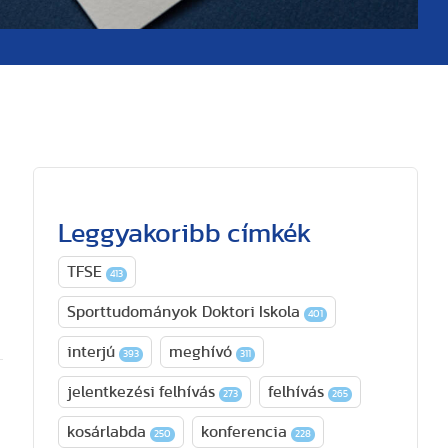
Leggyakoribb címkék
TFSE
413
Sporttudományok Doktori Iskola
401
interjú
meghívó
393
311
jelentkezési felhívás
felhívás
273
265
kosárlabda
konferencia
250
228