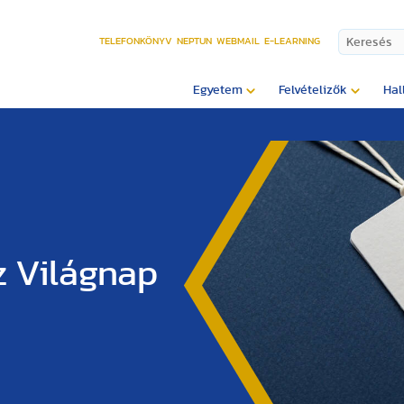
TELEFONKÖNYV
NEPTUN
WEBMAIL
E-LEARNING
Egyetem
Felvételizők
Hal
z Világnap