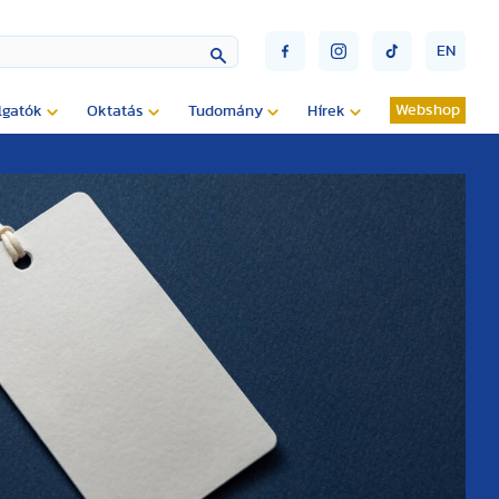
EN
Webshop
lgatók
Oktatás
Tudomány
Hírek