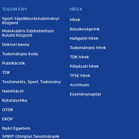
TUDOMÁNY
HÍREK
Sport-táplálkozástudományi
Hírek
Központ
Büszkeségeink
Molekuláris Edzésélettani
Kutató Központ
Hallgatói hírek
Doktori Iskola
Tudományos hírek
Tudományos Iroda
TDK hírek
Publikációk
Pályázati hírek
TDK
TFSE hírek
Testnevelés, Sport, Tudomány
Archívum
Habilitáció
Eseménynaptár
Kutatásetika
OTDK
EKÖP
Nyári Egyetem
SPIRIT Olimpiai Tanulmányok