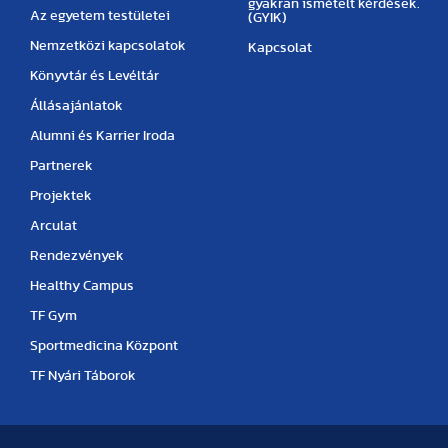
gyakran ismételt kérdések.
Az egyetem testületei
(GYIK)
Nemzetközi kapcsolatok
Kapcsolat
Könyvtár és Levéltár
Állásajánlatok
Alumni és Karrier Iroda
Partnerek
Projektek
Arculat
Rendezvények
Healthy Campus
TF Gym
Sportmedicina Központ
TF Nyári Táborok