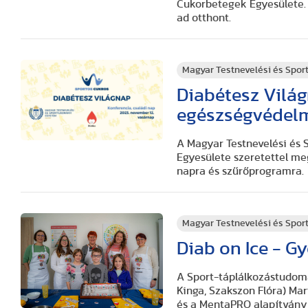
Cukorbetegek Egyesülete.
ad otthont.
Magyar Testnevelési és Spo
Diabétesz Vilá
egészségvédel
A Magyar Testnevelési és
Egyesülete szeretettel me
napra és szűrőprogramra.
Magyar Testnevelési és Spo
Diab on Ice - G
A Sport-táplálkozástudomá
Kinga, Szakszon Flóra) Ma
és a MentaPRO alapítvány 