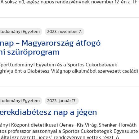
 A sokszínű, egész napos rendezvénynek november 12-én a TF
rttudományi Egyetem
2023. november 7.
gnap - Magyarország átfogó
mi szűrőprogram
 Sporttudományi Egyetem és a Sportos Cukorbetegek
ghívja önt a Diabétesz Világnap alkalmából szervezett családi
rttudományi Egyetem
2023. január 17.
yerekdiabétesz nap a jégen
nyi Központ dietetikusai (Jenes- Kis Virág, Shenker-Horváth
rtos professzor asszonnyal a Sportos Cukorbetegek Egyesülete
által szervezett „jeges” rendezvényen vettek részt. A