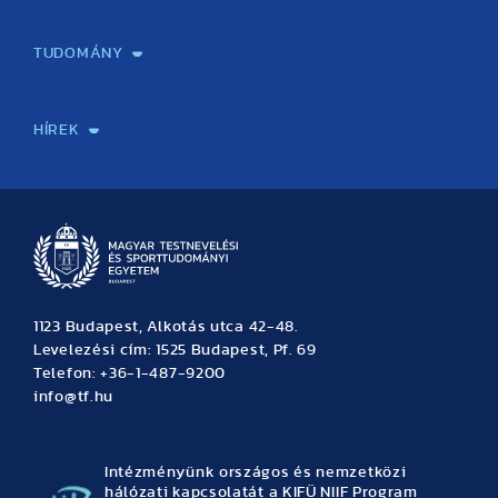
Képzéseink
Tanulmányi Hivatal
Felvételi és Adatszolgáltatási Osztály
Oktatási Igazgatóság
Oktatásfejlesztési Központ
Továbbképző Központ
Sportszaknyelvi Lektorátus
Intézetek és tanszékek
TUDOMÁNY
Sport-táplálkozástudományi Központ
Molekuláris Edzésélettani Kutató Központ
Doktori Iskola
Tudományos Iroda
Publikációk
TDK
Testnevelés, Sport, Tudomány
Habilitáció
Kutatásetika
OTDK
EKÖP
Nyári Egyetem
SPIRIT Olimpiai Tanulmányok Kutatási Központ
Kiváló Kutatási Infrastruktúra-hálózat
HÍREK
Hírek
Büszkeségeink
Hallgatói hírek
Tudományos hírek
TDK hírek
Pályázati hírek
TFSE hírek
Archívum
Eseménynaptár
1123 Budapest, Alkotás utca 42-48.
Levelezési cím: 1525 Budapest, Pf. 69
Telefon: +36-1-487-9200
info@tf.hu
Intézményünk országos és nemzetközi
hálózati kapcsolatát a KIFÜ NIIF Program