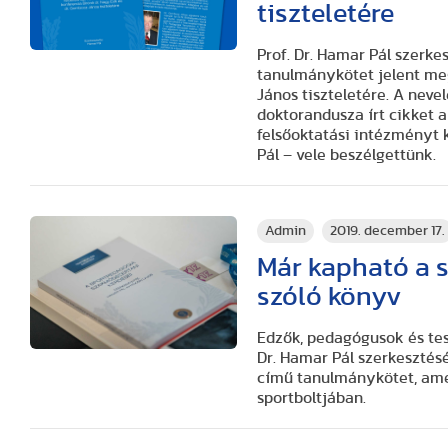
tiszteletére
Prof. Dr. Hamar Pál szer
tanulmánykötet jelent meg
János tiszteletére. A nev
doktorandusza írt cikket 
felsőoktatási intézményt 
Pál – vele beszélgettünk.
Admin
2019. december 17.
Már kapható a 
szóló könyv
Edzők, pedagógusok és test
Dr. Hamar Pál szerkeszté
című tanulmánykötet, ame
sportboltjában.