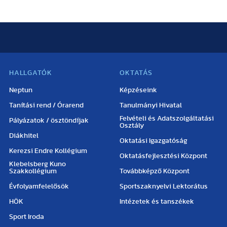
HALLGATÓK
OKTATÁS
Neptun
Képzéseink
Tanítási rend / Órarend
Tanulmányi Hivatal
Felvételi és Adatszolgáltatási
Pályázatok / ösztöndíjak
Osztály
Diákhitel
Oktatási Igazgatóság
Kerezsi Endre Kollégium
Oktatásfejlesztési Központ
Klebelsberg Kuno
Szakkollégium
Továbbképző Központ
Évfolyamfelelősök
Sportszaknyelvi Lektorátus
HÖK
Intézetek és tanszékek
Sport Iroda