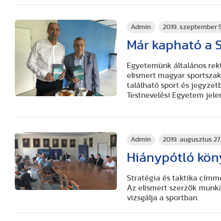
Admin
2019. szeptember 5
Már kapható a S
Egyetemünk általános rekt
elismert magyar sportsza
található sport és jegyzet
Testnevelési Egyetem jele
Admin
2019. augusztus 27
Hiánypótló kön
Stratégia és taktika címm
Az elismert szerzők munká
vizsgálja a sportban.