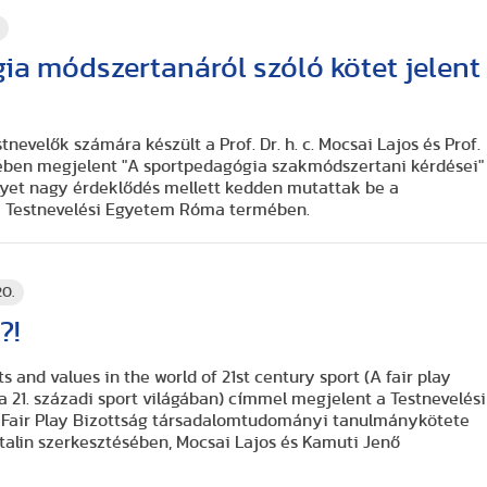
.
a módszertanáról szóló kötet jelent
nevelők számára készült a Prof. Dr. h. c. Mocsai Lajos és Prof.
sében megjelent "A sportpedagógia szakmódszertani kérdései"
yet nagy érdeklődés mellett kedden mutattak be a
 a Testnevelési Egyetem Róma termében.
20.
?!
ts and values in the world of 21st century sport (A fair play
a 21. századi sport világában) címmel megjelent a Testnevelési
Fair Play Bizottság társadalomtudományi tanulmánykötete
talin szerkesztésében, Mocsai Lajos és Kamuti Jenő