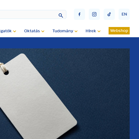
EN
Webshop
lgatók
Oktatás
Tudomány
Hírek