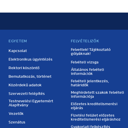
EGYETEM
FELVÉTELIZŐK
Felvettek! Tájékoztató
Kapcsolat
gólyáknak!
Elektronikus ügyintézés
Felvételi vizsga
Rektori köszöntő
Általános felvételi
információk
Bemutatkozás, történet
Felvételi jelentkezés,
Közérdekű adatok
határidők
Meghirdetett szakok felvételi
Szervezeti felépítés
információja
Testnevelési Egyetemért
Előzetes kreditelismerési
Alapítvány
eljárás
Vezetők
Fizetési felület előzetes
kreditelismerési eljáráshoz
Szenátus
Gyakorlati felkészítés