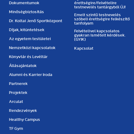
Dokumentumok
érettségire/felvételire
testnevelés tantárgyból ÚJ!
Minőségbiztosítás
Emelt szintű testnevelés
szóbeli érettségire felkészítő
Dr. Koltai Jenő Sportközpont
tanfolyam
Díjak, kitüntetések
Felvételivel kapcsolatos
gyakran ismételt kérdések.
Az egyetem testületei
(GYIK)
Nemzetközi kapcsolatok
Kapcsolat
Könyvtár és Levéltár
Állásajánlatok
Alumni és Karrier Iroda
Partnerek
Projektek
Arculat
Rendezvények
Healthy Campus
TF Gym