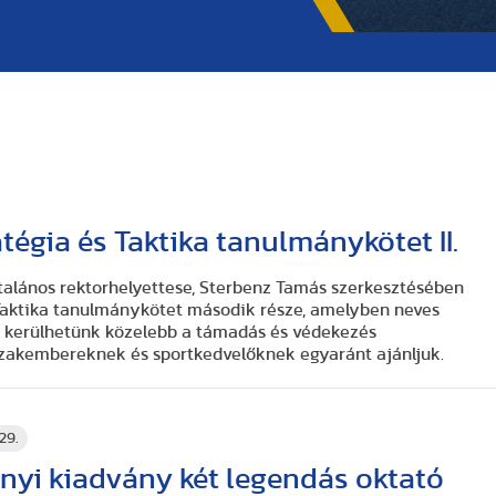
tégia és Taktika tanulmánykötet II.
talános rektorhelyettese, Sterbenz Tamás szerkesztésében
 Taktika tanulmánykötet második része, amelyben neves
 kerülhetünk közelebb a támadás és védekezés
akembereknek és sportkedvelőknek egyaránt ajánljuk.
29.
yi kiadvány két legendás oktató