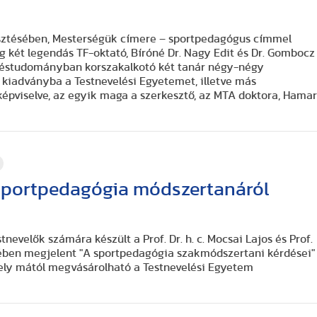
kesztésében, Mesterségük címere – sportpedagógus címmel
 két legendás TF-oktató, Bíróné Dr. Nagy Edit és Dr. Gombocz
eléstudományban korszakalkotó két tanár négy-négy
a kiadványba a Testnevelési Egyetemet, illetve más
képviselve, az egyik maga a szerkesztő, az MTA doktora, Hama
sportpedagógia módszertanáról
nevelők számára készült a Prof. Dr. h. c. Mocsai Lajos és Prof.
sében megjelent "A sportpedagógia szakmódszertani kérdései"
ly mától megvásárolható a Testnevelési Egyetem