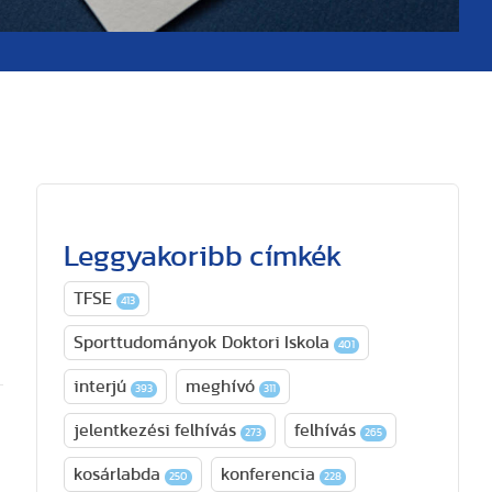
Leggyakoribb címkék
TFSE
413
Sporttudományok Doktori Iskola
401
interjú
meghívó
393
311
jelentkezési felhívás
felhívás
273
265
kosárlabda
konferencia
250
228