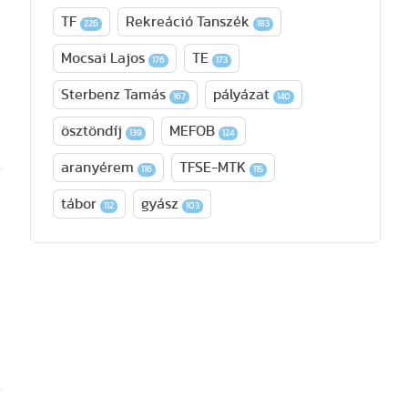
TF
Rekreáció Tanszék
226
183
Mocsai Lajos
TE
176
173
Sterbenz Tamás
pályázat
167
140
r
ösztöndíj
MEFOB
139
124
aranyérem
TFSE-MTK
116
115
tábor
gyász
112
103