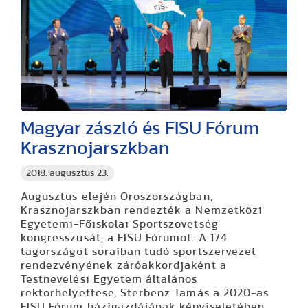
Magyar zászló és FISU Fórum
Krasznojarszkban
2018. augusztus 23.
Augusztus elején Oroszországban,
Krasznojarszkban rendezték a Nemzetközi
Egyetemi-Főiskolai Sportszövetség
kongresszusát, a FISU Fórumot. A 174
tagországot soraiban tudó sportszervezet
rendezvényének záróakkordjaként a
Testnevelési Egyetem általános
rektorhelyettese, Sterbenz Tamás a 2020-as
FISU Fórum házigazdájának képviseletében