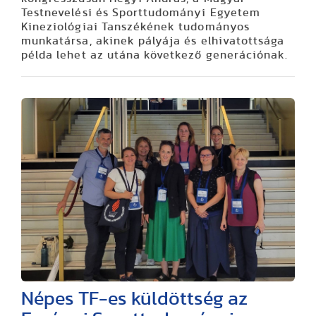
Testnevelési és Sporttudományi Egyetem
Kineziológiai Tanszékének tudományos
munkatársa, akinek pályája és elhivatottsága
példa lehet az utána következő generációnak.
Népes TF-es küldöttség az