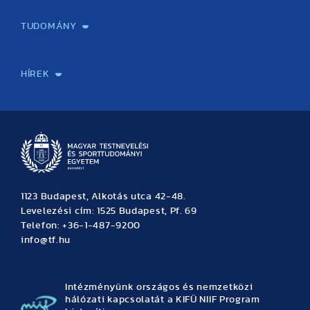
Képzéseink
Tanulmányi Hivatal
Felvételi és Adatszolgáltatási Osztály
Oktatási Igazgatóság
Oktatásfejlesztési Központ
Továbbképző Központ
Sportszaknyelvi Lektorátus
Intézetek és tanszékek
TUDOMÁNY
Sport-táplálkozástudományi Központ
Molekuláris Edzésélettani Kutató Központ
Doktori Iskola
Tudományos Iroda
Publikációk
TDK
Testnevelés, Sport, Tudomány
Habilitáció
Kutatásetika
OTDK
EKÖP
Nyári Egyetem
SPIRIT Olimpiai Tanulmányok Kutatási Központ
Kiváló Kutatási Infrastruktúra-hálózat
HÍREK
Hírek
Büszkeségeink
Hallgatói hírek
Tudományos hírek
TDK hírek
Pályázati hírek
TFSE hírek
Archívum
Eseménynaptár
1123 Budapest, Alkotás utca 42-48.
Levelezési cím: 1525 Budapest, Pf. 69
Telefon: +36-1-487-9200
info@tf.hu
Intézményünk országos és nemzetközi
hálózati kapcsolatát a KIFÜ NIIF Program