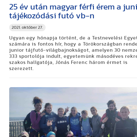
25 év után magyar férfi érem a jun
tájékozódási futó vb-n
2021. október 27.
Ugyan egy hónapja történt, de a Testnevelési Egy
számára is fontos hír, hogy a Törökországban rend
junior tájfutó-világbajnokságot, amelyen 30 nemz
333 sportolója indult, egyetemünk másodéves rekr
szakos hallgatója, Jónás Ferenc három érmet is
szerezett.