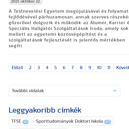
2021. október 22.
A Testnevelési Egyetem megújulásával és folyama
fejlődésével párhuzamosan, annak szerves részeké
gőzerővel dolgozik és működik az Alumni, Karrier 
Speciális Hallgatói Szolgáltatások Iroda, amely so
mellett az egyetemi közösségépítést és a
szolgáltatások fejlesztését is jelentős mértékben
segíti.
Előző
2
3
4
5
6
7
8
9
10
11
Követ
További oldalak
Leggyakoribb címkék
TFSE
Sporttudományok Doktori Iskola
413
401