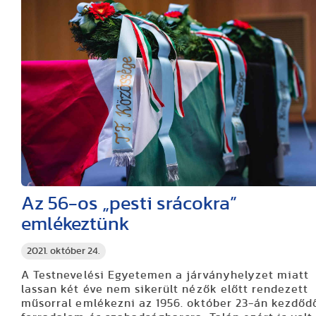
Az 56-os „pesti srácokra”
emlékeztünk
2021. október 24.
A Testnevelési Egyetemen a járványhelyzet miatt
lassan két éve nem sikerült nézők előtt rendezett
műsorral emlékezni az 1956. október 23-án kezdőd