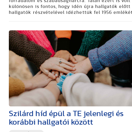
forradalom és szabadságharcra. Talán ezért is volt
különösen is fontos, hogy idén újra hallgatók előtt
hallgatók részvételével idézhettük fel 1956 emléké
Szilárd híd épül a TE jelenlegi és
korábbi hallgatói között