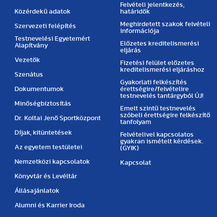
Felvételi jelentkezés,
Közérdekű adatok
határidők
Meghirdetett szakok felvételi
Szervezeti felépítés
információja
Testnevelési Egyetemért
Előzetes kreditelismerési
Alapítvány
eljárás
Vezetők
Fizetési felület előzetes
kreditelismerési eljáráshoz
Szenátus
Gyakorlati felkészítés
Dokumentumok
érettségire/felvételire
testnevelés tantárgyból ÚJ!
Minőségbiztosítás
Emelt szintű testnevelés
szóbeli érettségire felkészítő
Dr. Koltai Jenő Sportközpont
tanfolyam
Díjak, kitüntetések
Felvételivel kapcsolatos
gyakran ismételt kérdések.
Az egyetem testületei
(GYIK)
Nemzetközi kapcsolatok
Kapcsolat
Könyvtár és Levéltár
Állásajánlatok
Alumni és Karrier Iroda