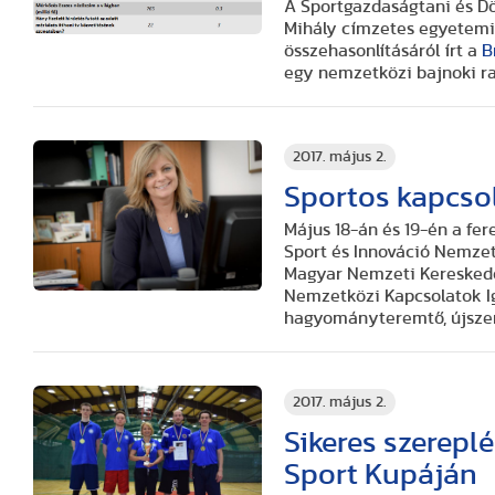
A Sportgazdaságtani és D
Mihály címzetes egyetemi 
összehasonlításáról írt a
B
egy nemzetközi bajnoki r
2017. május 2.
Sportos kapcso
Május 18-án és 19-én a f
Sport és Innováció Nemzet
Magyar Nemzeti Kereskedőh
Nemzetközi Kapcsolatok Ig
hagyományteremtő, újszer
2017. május 2.
Sikeres szerepl
Sport Kupáján