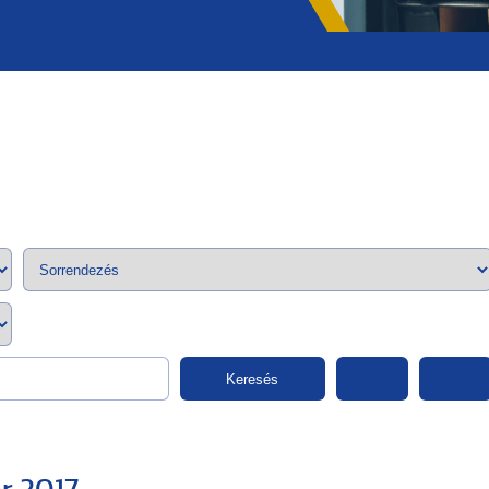
;>
Keresés