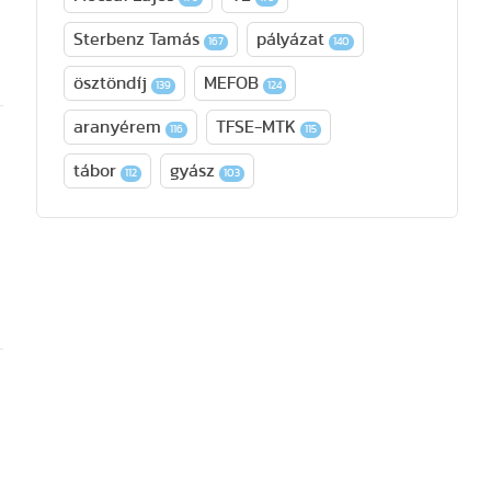
Sterbenz Tamás
pályázat
167
140
ösztöndíj
MEFOB
139
124
aranyérem
TFSE-MTK
116
115
tábor
gyász
112
103