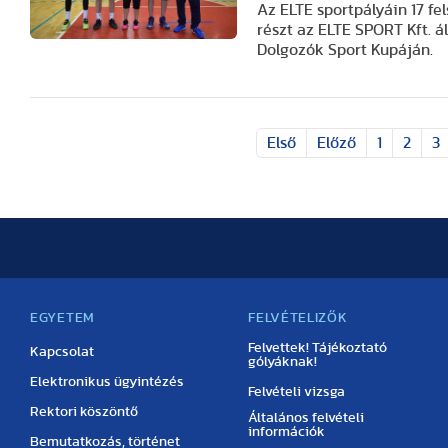
Az ELTE sportpályáin 17 fe
részt az ELTE SPORT Kft. á
Dolgozók Sport Kupáján.
Első
Előző
1
2
3
EGYETEM
FELVÉTELIZŐK
Felvettek! Tájékoztató
Kapcsolat
gólyáknak!
Elektronikus ügyintézés
Felvételi vizsga
Rektori köszöntő
Általános felvételi
információk
Bemutatkozás, történet