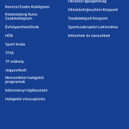
Oktatási Igazgatóság
Kerezsi Endre Kollégium
Oktatásfejlesztési Központ
Klebelsberg Kuno
Szakkollégium
Továbbképző Központ
Évfolyamfelelősök
Sportszaknyelvi Lektorátus
HÖK
Intézetek és tanszékek
Sport Iroda
TFSE
TF műhely
Jegyzetbolt
Nemzetközi hallgatói
programok
Intézményi tájékoztató
Hallgatói visszajelzés