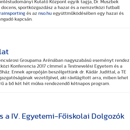
öntéstudományi Kutató Központ egyik tagja, Dr. Muszbek
docens, sportközgazdász a hazai és a nemzetközi futball
rainsporting
és az
nso.hu
együttműködésében egy hazai és
angadó kapcsán.
lat
erencvárosi Groupama Arénában nagyszabású eseményt rendez
közi Konferencia 2017 címmel a Testnevelési Egyetem és a
áz. Ennek apropóján beszélgettünk dr. Kádár Judittal, a TE
azgatóságának vezetőjével, aki rávilágított arra, miben lehet
ű a bő két hét múlva rendezendő kétnapos program.
és a IV. Egyetemi-Főiskolai Dolgozók