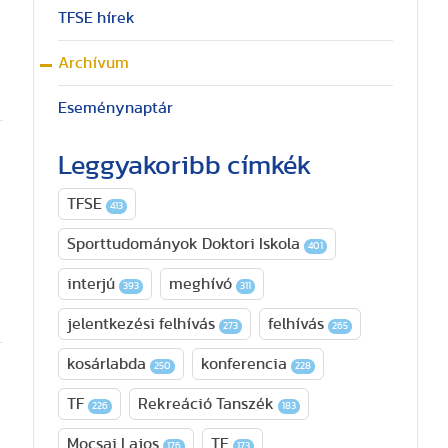
TFSE hírek
Archívum
Eseménynaptár
Leggyakoribb címkék
TFSE
413
Sporttudományok Doktori Iskola
401
interjú
meghívó
393
311
jelentkezési felhívás
felhívás
273
265
kosárlabda
konferencia
250
228
TF
Rekreáció Tanszék
226
183
Mocsai Lajos
TE
176
173