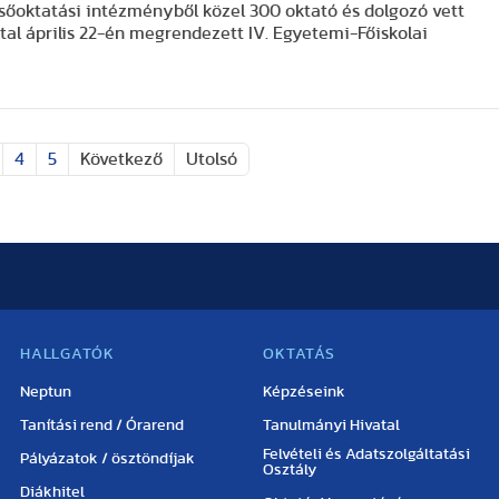
lsőoktatási intézményből közel 300 oktató és dolgozó vett
ltal április 22-én megrendezett IV. Egyetemi-Főiskolai
4
5
Következő
Utolsó
HALLGATÓK
OKTATÁS
Neptun
Képzéseink
Tanítási rend / Órarend
Tanulmányi Hivatal
Felvételi és Adatszolgáltatási
Pályázatok / ösztöndíjak
Osztály
Diákhitel