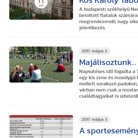
Kós Károly Tábo
A budapesti székhelyű Nem
betöltött fiatalok számár
megrendezendő, nagy siker
jelentkezés.
2017. május 3.
Majálisoztunk...
Napsütéses idő fogadta a T
egy kis zene és mosolygó k
mellett sorakozó padokon, 
várban nem csak a mostani
családtagjaikat is üdvözöl
2017. május 3.
A sportesemény 