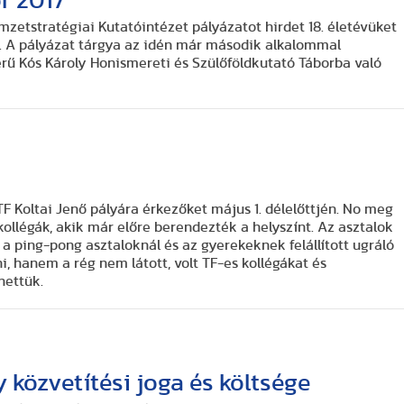
r 2017
zetstratégiai Kutatóintézet pályázatot hirdet 18. életévüket
a. A pályázat tárgya az idén már második alkalommal
ű Kós Károly Honismereti és Szülőföldkutató Táborba való
F Koltai Jenő pályára érkezőket május 1. délelőttjén. No meg
ollégák, akik már előre berendezték a helyszínt. Az asztalok
a ping-pong asztaloknál és az gyerekeknek felállított ugráló
, hanem a rég nem látott, volt TF-es kollégákat és
hettük.
közvetítési joga és költsége