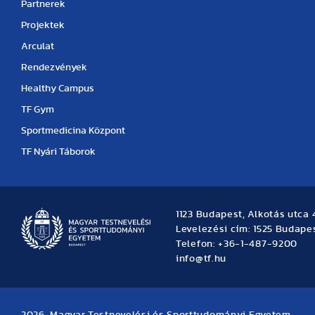
Partnerek
Projektek
Arculat
Rendezvények
Healthy Campus
TF Gym
Sportmedicina Központ
TF Nyári Táborok
1123 Budapest, Alkotás utca 
Levelezési cím: 1525 Budapes
Telefon: +36-1-487-9200
info@tf.hu