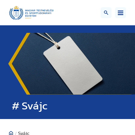
# Svájc
/
Svájc