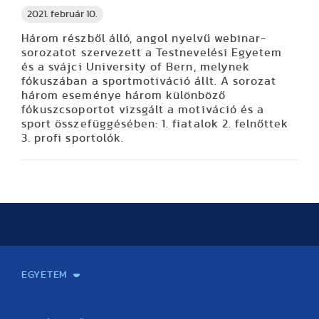
2021. február 10.
Három részből álló, angol nyelvű webinar-
sorozatot szervezett a Testnevelési Egyetem
és a svájci University of Bern, melynek
fókuszában a sportmotiváció állt. A sorozat
három eseménye három különböző
fókuszcsoportot vizsgált a motiváció és a
sport összefüggésében: 1. fiatalok 2. felnőttek
3. profi sportolók.
EGYETEM
Kapcsolat
Elektronikus ügyintézés
Rektori köszöntő
Bemutatkozás, történet
Közérdekű adatok
Szervezeti felépítés
Testnevelési Egyetemért Alapítvány
Vezetők
Szenátus
Dokumentumok
Minőségbiztosítás
Dr. Koltai Jenő Sportközpont
Díjak, kitüntetések
Az egyetem testületei
Nemzetközi kapcsolatok
Könyvtár és Levéltár
Állásajánlatok
Alumni és Karrier Iroda
Partnerek
Projektek
Arculat
Rendezvények
Healthy Campus
TF Gym
Sportmedicina Központ
TF Nyári Táborok