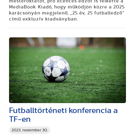
mesteroktatót, pro licences edzőt is felkérte a
MediaBook Kiadó, hogy működjön közre a 2025
karácsonyán megjelenő, „25 év, 25 futballedző”
című exkluzív kiadványban.
Futballtörténeti konferencia a
TF-en
2023. november 30.