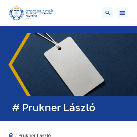
# Prukner László
/
Prukner László