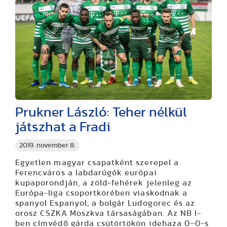
Prukner László: Teher nélkül
játszhat a Fradi
2019. november 8.
Egyetlen magyar csapatként szerepel a
Ferencváros a labdarúgók európai
kupaporondján, a zöld-fehérek jelenleg az
Európa-liga csoportkörében viaskodnak a
spanyol Espanyol, a bolgár Ludogorec és az
orosz CSZKA Moszkva társaságában. Az NB I-
ben címvédő gárda csütörtökön idehaza 0–0-s