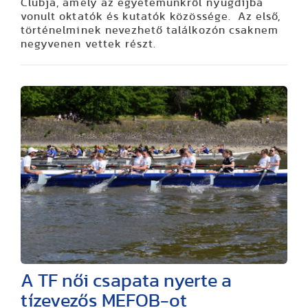
Clubja, amely az egyetemünkről nyugdíjba
vonult oktatók és kutatók közössége. Az első,
történelminek nevezhető találkozón csaknem
negyvenen vettek részt.
A TF női csapata nyerte a
tízevezős MEFOB-ot