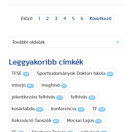
Előző
1
2
3
4
5
6
Következő
További oldalak
Leggyakoribb címkék
TFSE
Sporttudományok Doktori Iskola
413
401
interjú
meghívó
392
311
jelentkezési felhívás
felhívás
272
265
kosárlabda
konferencia
TF
250
228
226
Rekreáció Tanszék
Mocsai Lajos
183
176