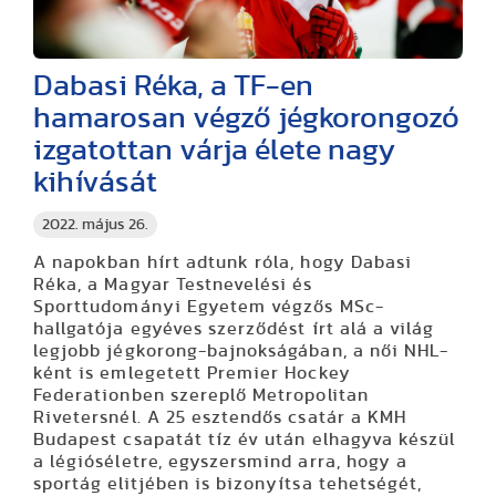
Dabasi Réka, a TF-en
hamarosan végző jégkorongozó
izgatottan várja élete nagy
kihívását
2022. május 26.
A napokban hírt adtunk róla, hogy Dabasi
Réka, a Magyar Testnevelési és
Sporttudományi Egyetem végzős MSc-
hallgatója egyéves szerződést írt alá a világ
legjobb jégkorong-bajnokságában, a női NHL-
ként is emlegetett Premier Hockey
Federationben szereplő Metropolitan
Rivetersnél. A 25 esztendős csatár a KMH
Budapest csapatát tíz év után elhagyva készül
a légióséletre, egyszersmind arra, hogy a
sportág elitjében is bizonyítsa tehetségét,