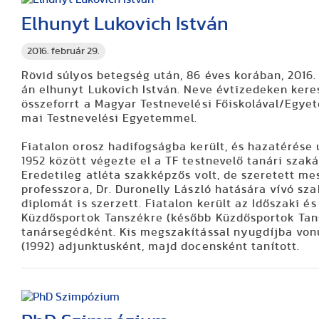
Elhunyt Lukovich István
2016. február 29.
Rövid súlyos betegség után, 86 éves korában, 2016.
án elhunyt Lukovich István. Neve évtizedeken kere
összeforrt a Magyar Testnevelési Főiskolával/Egye
mai Testnevelési Egyetemmel.
Fiatalon orosz hadifogságba került, és hazatérése 
1952 között végezte el a TF testnevelő tanári szaká
Eredetileg atléta szakképzős volt, de szeretett me
professzora, Dr. Duronelly László hatására vívó sz
diplomát is szerzett. Fiatalon került az Időszaki és
Küzdősportok Tanszékre (később Küzdősportok Tan
tanársegédként. Kis megszakítással nyugdíjba von
(1992) adjunktusként, majd docensként tanított.