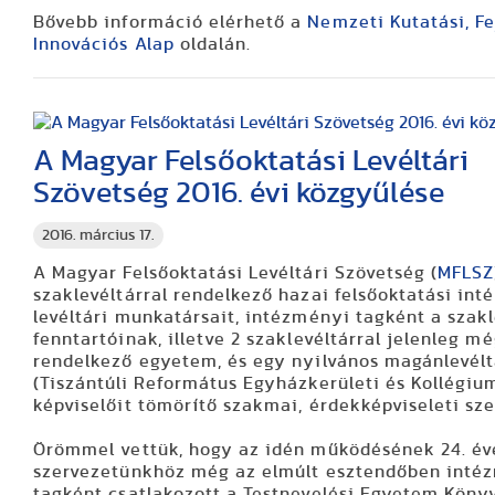
Bővebb információ elérhető a
Nemzeti Kutatási, Fe
Innovációs Alap
oldalán.
A Magyar Felsőoktatási Levéltári
Szövetség 2016. évi közgyűlése
2016. március 17.
A Magyar Felsőoktatási Levéltári Szövetség (
MFLSZ
szaklevéltárral rendelkező hazai felsőoktatási in
levéltári munkatársait, intézményi tagként a szak
fenntartóinak, illetve 2 szaklevéltárral jelenleg m
rendelkező egyetem, és egy nyilvános magánlevélt
(Tiszántúli Református Egyházkerületi és Kollégium
képviselőit tömörítő szakmai, érdekképviseleti sze
Örömmel vettük, hogy az idén működésének 24. év
szervezetünkhöz még az elmúlt esztendőben inté
tagként csatlakozott a Testnevelési Egyetem Könyv