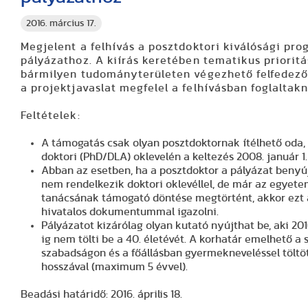
2016. március 17.
Megjelent a felhívás a posztdoktori kiválósági pr
pályázathoz. A kiírás keretében tematikus prioritá
bármilyen tudományterületen végezhető felfedező kutatás, ha
a projektjavaslat megfelel a felhívásban foglalta
Feltételek:
A támogatás csak olyan posztdoktornak ítélhető oda,
doktori (PhD/DLA) oklevelén a keltezés 2008. január 1
Abban az esetben, ha a posztdoktor a pályázat benyújtásakor még
nem rendelkezik doktori oklevéllel, de már az egyetemi doktori
tanácsának támogató döntése megtörtént, akkor ezt a tényt kell
hivatalos dokumentummal igazolni.
Pályázatot kizárólag olyan kutató nyújthat be, aki 201
ig nem tölti be a 40. életévét. A korhatár emelhető a szülési
szabadságon és a főállásban gyermekneveléssel töltött idő
hosszával (maximum 5 évvel).
Beadási határidő:
2016. április 18.