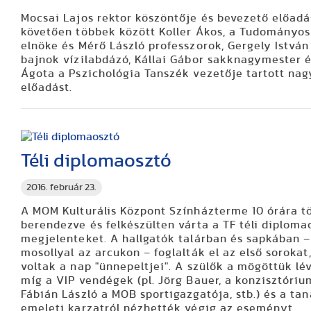
Mocsai Lajos rektor köszöntője és bevezető előadá
követően többek között Koller Ákos, a Tudományos
elnöke és Mérő László professzorok, Gergely István
bajnok vízilabdázó, Kállai Gábor sakknagymester é
Ágota a Pszichológia Tanszék vezetője tartott nag
előadást.
Téli diplomaosztó
2016. február 23.
A MOM Kulturális Központ Színházterme 10 órára t
berendezve és felkészülten várta a TF téli diploma
megjelenteket. A hallgatók talárban és sapkában 
mosollyal az arcukon – foglalták el az első sorokat
voltak a nap "ünnepeltjei". A szülők a mögöttük lé
míg a VIP vendégek (pl. Jörg Bauer, a konzisztóriu
Fábián László a MOB sportigazgatója, stb.) és a ta
emeleti karzatról nézhették végig az eseményt.