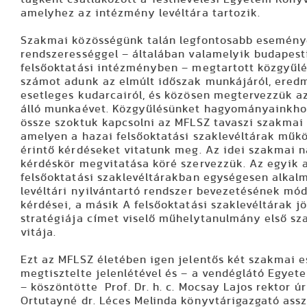
amelyhez az intézmény levéltára tartozik.
Szakmai közösségünk talán legfontosabb esemény
rendszerességgel – általában valamelyik budapest
felsőoktatási intézményben – megtartott közgyűlé
számot adunk az elmúlt időszak munkájáról, eredm
esetleges kudarcairól, és közösen megtervezzük a
álló munkaévet. Közgyűlésünket hagyományainkho
össze szoktuk kapcsolni az MFLSZ tavaszi szakmai 
amelyen a hazai felsőoktatási szaklevéltárak műk
érintő kérdéseket vitatunk meg. Az idei szakmai n
kérdéskör megvitatása köré szervezzük. Az egyik 
felsőoktatási szaklevéltárakban egységesen alka
levéltári nyilvántartó rendszer bevezetésének mó
kérdései, a másik A felsőoktatási szaklevéltárak j
stratégiája címet viselő műhelytanulmány első s
vitája.
Ezt az MFLSZ életében igen jelentős két szakmai 
megtisztelte jelenlétével és – a vendéglátó Egye
– köszöntötte Prof. Dr. h. c. Mocsay Lajos rektor úr
Ortutayné dr. Léces Melinda könyvtárigazgató ass