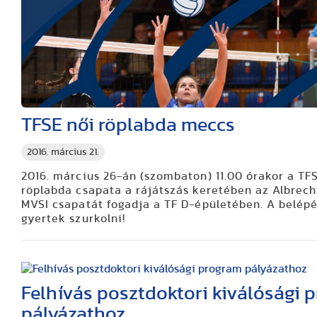
TFSE női röplabda meccs
2016. március 21.
2016. március 26-án (szombaton) 11.00 órakor a TF
röplabda csapata a rájátszás keretében az Albrec
MVSI csapatát fogadja a TF D-épületében. A belépé
gyertek szurkolni!
Felhívás posztdoktori kiválósági 
pályázathoz