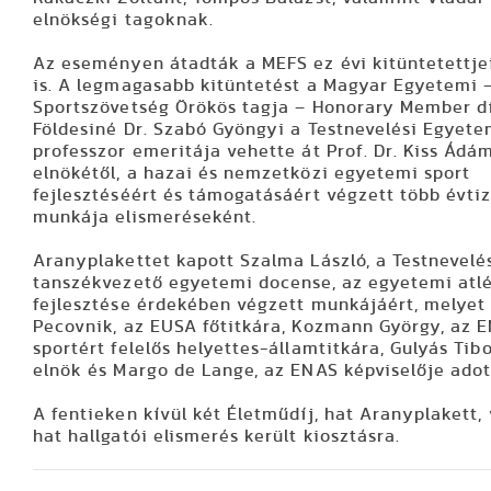
elnökségi tagoknak.
Az eseményen átadták a MEFS ez évi kitüntetettjei
is. A legmagasabb kitüntetést a Magyar Egyetemi –
Sportszövetség Örökös tagja – Honorary Member dí
Földesiné Dr. Szabó Gyöngyi a Testnevelési Egyete
professzor emeritája vehette át Prof. Dr. Kiss Ádá
elnökétől, a hazai és nemzetközi egyetemi sport
fejlesztéséért és támogatásáért végzett több évti
munkája elismeréseként.
Aranyplakettet kapott Szalma László, a Testnevel
tanszékvezető egyetemi docense, az egyetemi atlé
fejlesztése érdekében végzett munkájáért, melyet
Pecovnik, az EUSA főtitkára, Kozmann György, az 
sportért felelős helyettes-államtitkára, Gulyás Ti
elnök és Margo de Lange, az ENAS képviselője adot
A fentieken kívül két Életműdíj, hat Aranyplakett,
hat hallgatói elismerés került kiosztásra.