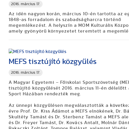
2016. március 17.
Az idén nagyon korán, március 10-én tartotta az 
1848-as forradalom és szabadságharcra történő
megemlékezést. A helyszín a MOM Kulturális Közpon
amely gyönyörű környezetet teremtett a megemlé
MEFS tisztújító közgyűlés
2016. március 17.
A Magyar Egyetemi – Főiskolai Sportszövetség (ME
tisztújító közgyűlését 2016. március 11-én délelőtt
Sport Házában rendezték meg.
Az ünnepi közgyűlésen megválasztották a követke
évre Prof. Dr. Kiss Ádámot a MEFS elnökének, Dr. Bá
Skultéty Tamást és Dr. Sterbenz Tamást a MEFS al
és Dr. Freyer Tamást, Dr. Kovács Antalt, Molnár Dáni
Rakaczki Zoltánt, Tompos Balázst, valamint Vladár