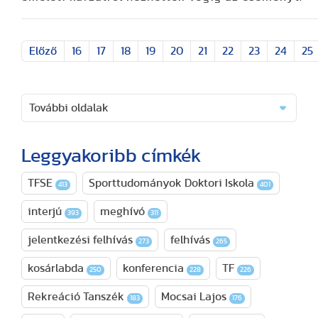
Előző
16
17
18
19
20
21
22
23
24
25
További oldalak
Leggyakoribb címkék
TFSE
Sporttudományok Doktori Iskola
413
401
interjú
meghívó
393
311
jelentkezési felhívás
felhívás
273
265
kosárlabda
konferencia
TF
250
228
226
Rekreáció Tanszék
Mocsai Lajos
183
176