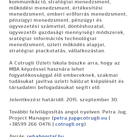
kommunikáció, stratégiai menedzsment,
működési menedzsment, értékesítési
menedzsment, emberi erőforrás menedzsment,
pénzügyi menedzsment, pénzügyi és
ügyvezetési számvitel, döntéshozatal,
ügyvezetői gazdasági mennyiségi módszerek,
sratégiai információs technológiai
menedzsment, üzleti működés alapjai,
stratégiai piackutatás, vállalkozástan.
A Cotrugli Üzleti Iskola büszke arra, hogy az
MBA képzéssel hasznára lehet
fogyatékossággal élő embereknek, szakmai
tudásukat javítva üzleti hálózat kiépülését és
társadalmi befogadásukat segíti elő.
Jelentkezési határidő:
2015. szeptember 30.
További felvilágosítás angol nyelven: Petra Jug,
Project Manager (
petra.jug@cotrugli.eu
|
+38599 266 0476 |
cotrugli.org
)
forrás:
rehabportal.hu