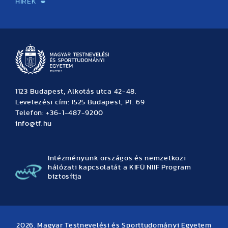
HÍREK
Hírek
Büszkeségeink
Hallgatói hírek
Tudományos hírek
TDK hírek
Pályázati hírek
TFSE hírek
Archívum
Eseménynaptár
1123 Budapest, Alkotás utca 42-48.
Levelezési cím: 1525 Budapest, Pf. 69
Telefon: +36-1-487-9200
info@tf.hu
Intézményünk országos és nemzetközi
hálózati kapcsolatát a KIFÜ NIIF Program
biztosítja
2026. Magyar Testnevelési és Sporttudományi Egyetem