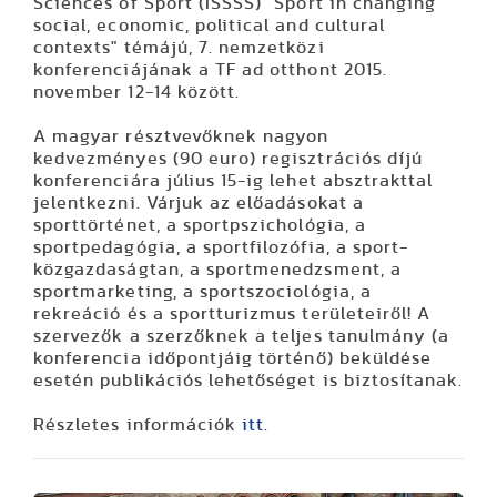
Sciences of Sport (ISSSS) "Sport in changing
social, economic, political and cultural
contexts" témájú, 7. nemzetközi
konferenciájának a TF ad otthont 2015.
november 12-14 között.
A magyar résztvevőknek nagyon
kedvezményes (90 euro) regisztrációs díjú
konferenciára július 15-ig lehet absztrakttal
jelentkezni. Várjuk az előadásokat a
sporttörténet, a sportpszichológia, a
sportpedagógia, a sportfilozófia, a sport-
közgazdaságtan, a sportmenedzsment, a
sportmarketing, a sportszociológia, a
rekreáció és a sportturizmus területeiről! A
szervezők a szerzőknek a teljes tanulmány (a
konferencia időpontjáig történő) beküldése
esetén publikációs lehetőséget is biztosítanak.
Részletes információk
itt.