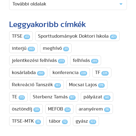
További oldalak
Leggyakoribb címkék
TFSE
Sporttudományok Doktori Iskola
413
401
interjú
meghívó
393
311
jelentkezési felhívás
felhívás
273
265
kosárlabda
konferencia
TF
250
228
226
Rekreáció Tanszék
Mocsai Lajos
183
176
TE
Sterbenz Tamás
pályázat
173
167
140
ösztöndíj
MEFOB
aranyérem
139
124
116
TFSE-MTK
tábor
gyász
115
112
103