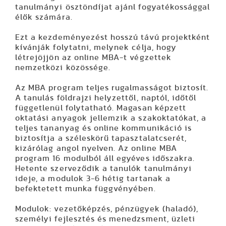
tanulmányi ösztöndíjat ajánl fogyatékossággal
élők számára.
Ezt a kezdeményezést hosszú távú projektként
kívánják folytatni, melynek célja, hogy
létrejöjjön az online MBA-t végzettek
nemzetközi közössége.
Az MBA program teljes rugalmasságot biztosít.
A tanulás földrajzi helyzettől, naptól, időtől
függetlenül folytatható. Magasan képzett
oktatási anyagok jellemzik a szakoktatókat, a
teljes tananyag és online kommunikáció is
biztosítja a széleskörű tapasztalatcserét,
kizárólag angol nyelven. Az online MBA
program 16 modulból áll egyéves időszakra.
Hetente szerveződik a tanulók tanulmányi
ideje, a modulok 3-6 hétig tartanak a
befektetett munka függvényében.
Modulok: vezetőképzés, pénzügyek (haladó),
személyi fejlesztés és menedzsment, üzleti