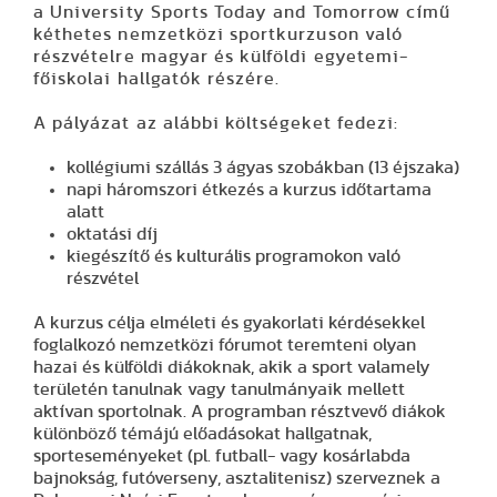
a University Sports Today and Tomorrow című
kéthetes nemzetközi sportkurzuson való
részvételre magyar és külföldi egyetemi-
főiskolai hallgatók részére.
A pályázat az alábbi költségeket fedezi:
kollégiumi szállás 3 ágyas szobákban (13 éjszaka)
napi háromszori étkezés a kurzus időtartama
alatt
oktatási díj
kiegészítő és kulturális programokon való
részvétel
A kurzus célja elméleti és gyakorlati kérdésekkel
foglalkozó nemzetközi fórumot teremteni olyan
hazai és külföldi diákoknak, akik a sport valamely
területén tanulnak vagy tanulmányaik mellett
aktívan sportolnak. A programban résztvevő diákok
különböző témájú előadásokat hallgatnak,
sporteseményeket (pl. futball- vagy kosárlabda
bajnokság, futóverseny, asztalitenisz) szerveznek a