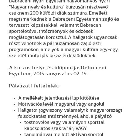
Debreceni Nyári Egyetem hagyományos nyári
"Magyar nyelv és kultúra" kurzusán résztvevő
csaknem 200 külföldi diák számára. Emellett
megismerkednek a Debreceni Egyetemen zajló és
tervezett képzésekkel, valamint Debrecen
sportéletével intézmények és edzések
meglátogatásán keresztül. A hallgatók ugyancsak
részt vehetnek a párhuzamosan zajló esti
programokon, amelyek a magyar kultúra egy-egy
szeletét mutatják be az érdeklődőknek.
A kurzus helye és időpontja: Debreceni
Egyetem, 2015. augusztus 02-15.
Pályázati feltételek:
A mellékelt jelentkezési lap kitöltése
Motivációs levél magyarul vagy angolul
Hallgatói jogviszony valamelyik magyarországi
felsőoktatási intézménnyel, ahol a pályázó
testnevelés vagy valamilyen sporttal
kapcsolatos szakra jár; VAGY
tanulmányai mellett aktívan sportol