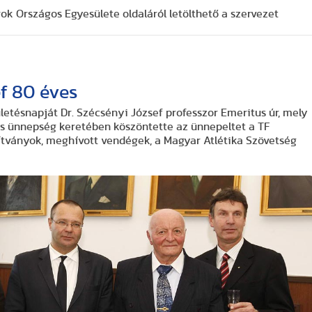
ok Országos Egyesülete oldaláról letölthető a szervezet
f 80 éves
apját Dr. Szécsényi József professzor Emeritus úr, mely
ében köszöntette az ünnepeltet a TF
yar Atlétika Szövetség