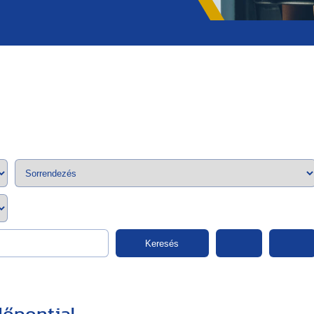
;>
Keresés