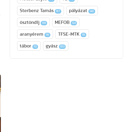
Sterbenz Tamás
pályázat
167
140
ösztöndíj
MEFOB
139
124
aranyérem
TFSE-MTK
116
115
tábor
gyász
112
103