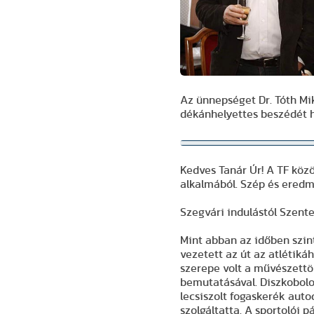
Az ünnepséget Dr. Tóth Mikl
dékánhelyettes beszédét 
Kedves Tanár Úr! A TF közössége
Szegvári indulástól Szent
Mint abban az időben szin
vezetett az út az atlétik
szerepe volt a művészettör
bemutatásával. Diszkobolos
lecsiszolt fogaskerék aut
szolgáltatta. A sportolói 