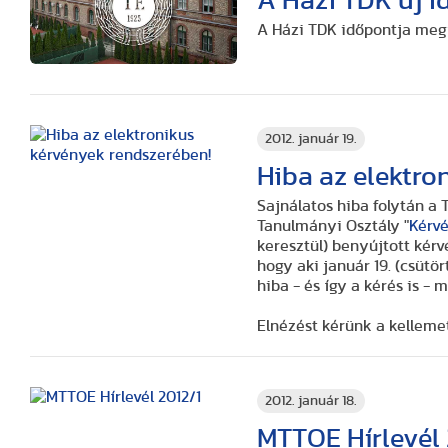
A Házi TDK új i
A Házi TDK időpontja meg
2012. január 19.
Hiba az elektro
Sajnálatos hiba folytán a
Tanulmányi Osztály "
Kérv
keresztül) benyújtott kérvények egy része elveszett.
hogy aki január 19. (csütörtök) 12.00 előtt adta be kérelmét, az ismételje meg a lépést! A
hiba - és így a kérés is -
m
Elnézést kérünk a kelleme
2012. január 18.
MTTOE Hírlevél 