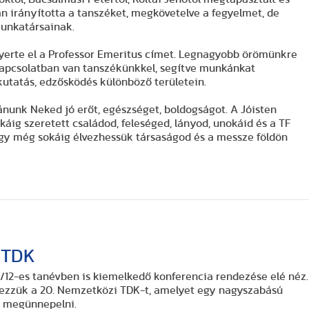
an irányította a tanszéket, megkövetelve a fegyelmet, de
unkatársainak.
nyerte el a Professor Emeritus címet. Legnagyobb örömünkre
kapcsolatban van tanszékünkkel, segítve munkánkat
kutatás, edzősködés különböző területein.
ánunk Neked jó erőt, egészséget, boldogságot. A Jóisten
áig szeretett családod, feleséged, lányod, unokáid és a TF
gy még sokáig élvezhessük társaságod és a messze földön
 TDK
1/12-es tanévben is kiemelkedő konferencia rendezése elé néz.
ndezzük a 20. Nemzetközi TDK-t, amelyet egy nagyszabású
k megünnepelni.