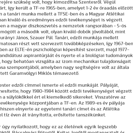
jére szükség volt, hogy kimozdítsa Szentesről. Végül
árt, így került a TF-re 1965-ben, amelyet 1-2 év óraadás előzöt
n a tanári munka mellett a TFSE-ben és a Magyar Atlétikai
an kiváló és eredményes edzői tevékenységet is végzett.
ben a magyar diszkoszvetés a nemzetek rangsorában - 5-ös
mögött a második volt, olyan kiváló dobók jóvoltából, mint
Murányi János, Szauer Pál. Tanári, edzői munkája mellett
yamatosan részt vett szervezett továbbképzéseken, így 1967-be
ben az ELTE-én pszichológiai képesítést szerzett, majd 1977-
kandidátusi aspirantúrjáát és nyerte el a biológiai tudományo
, hogy behatóan vizsgálta az izom mechanikai tulajdonságait
ása szempontjából, amelyben nagy segítségére volt az általa
etett Garamvölgyi Miklós témavezető.
ter edzői címmel ismerte el edzői munkáját. Pályáját,
nesítette, hogy 1980-1984 között edzői tevékenységet végzett
 a súlylökőkkel ért el kiemelkedő sikereket. Visszatérve az
tevékenysége központjában a TF-en. Az 1989-es év pályája
hiszen elnyerte az egyetemi tanári címet és az Atlétika
l tíz éven át irányította, erősítette tanszékünket.
r úgy nyilatkozott, hogy ez az életének egyik legszebb
öktől, Bácsalmási Pétertől, Koltai Jenőtől megtapasztalt és