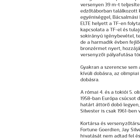
versenyen 39 m-t teljesítet
edzőtáborban találkozott
egyéniséggel, Bácsalmási 
ELTE helyett a TF-en folyt
kapcsolata a TF-el és tul
sokirányú igénybevétel, t
de a harmadik évben fejlőd
bronzérmet nyert, hozzájá
versenyzői pályafutása tö
Gyakran a szerencse sem á
kívüli dobásra, az olimpia
dobásra.
A római 4. és a tokiói 5. o
1958-ban Európa csúcsot do
határt áttörő dobó legyen,
Silvester is csak 1961-ben 
Kortársa és versenyzőtársa
Fortune Goerdien, Jay Silve
hivatását nem adtad fel é