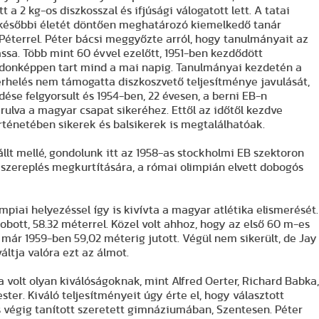
t a 2 kg-os diszkosszal és ifjúsági válogatott lett. A tatai
 későbbi életét döntően meghatározó kiemelkedő tanár
Péterrel. Péter bácsi meggyőzte arról, hogy tanulmányait az
assa. Több mint 60 évvel ezelőtt, 1951-ben kezdődött
ajdonképpen tart mind a mai napig. Tanulmányai kezdetén a
erhelés nem támogatta diszkoszvető teljesítménye javulását,
ése felgyorsult és 1954-ben, 22 évesen, a berni EB-n
rulva a magyar csapat sikeréhez. Ettől az időtől kezdve
rténetében sikerek és balsikerek is megtalálhatóak.
llt mellé, gondolunk itt az 1958-as stockholmi EB szektoron
i szereplés megkurtítására, a római olimpián elvett dobogós
limpiai helyezéssel így is kivívta a magyar atlétika elismerését.
bott, 58.32 méterrel. Közel volt ahhoz, hogy az első 60 m-es
 már 1959-ben 59,02 méterig jutott. Végül nem sikerült, de Jay
váltja valóra ezt az álmot.
 volt olyan kiválóságoknak, mint Alfred Oerter, Richard Babka
ster. Kiváló teljesítményeit úgy érte el, hogy választott
s végig tanított szeretett gimnáziumában, Szentesen. Péter