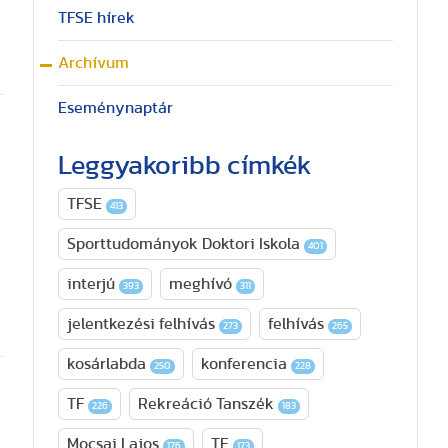
TFSE hírek
Archívum
Eseménynaptár
Leggyakoribb címkék
TFSE
413
Sporttudományok Doktori Iskola
401
interjú
meghívó
393
311
jelentkezési felhívás
felhívás
273
265
kosárlabda
konferencia
250
228
TF
Rekreáció Tanszék
226
183
Mocsai Lajos
TE
176
173