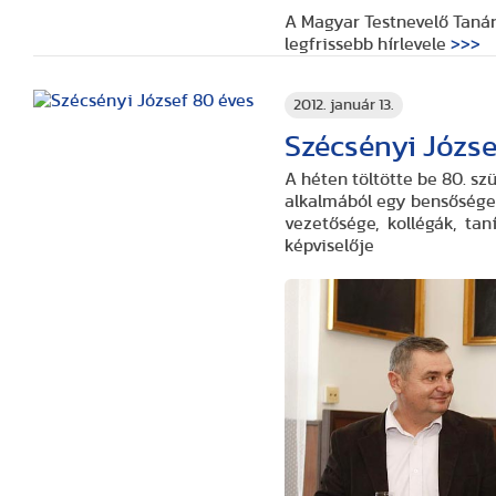
A Magyar Testnevelő Tanár
legfrissebb hírlevele
>>>
2012. január 13.
Szécsényi Józse
A héten töltötte be 80. születésn
alkalmából egy bensőséges ünnepség keret
vezetősége, kollégák, tanítványok, meghívott vendégek, a Mag
képviselője