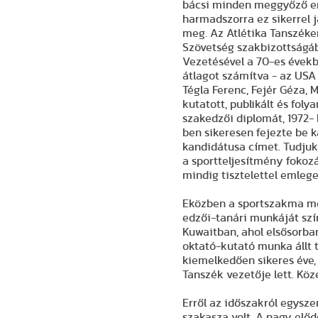
bácsi minden meggyőző ere
harmadszorra ez sikerrel j
meg. Az Atlétika Tanszéke
Szövetség szakbizottságáb
Vezetésével a 70-es évek
átlagot számítva - az USA 
Tégla Ferenc, Fejér Géza, 
kutatott, publikált és fol
szakedzői diplomát, 1972- 
ben sikeresen fejezte be 
kandidátusa címet. Tudjuk
a sportteljesítmény fokoz
mindig tisztelettel emleg
Eközben a sportszakma mes
edzői-tanári munkáját szí
Kuwaitban, ahol elsősorban
oktató-kutató munka állt 
kiemelkedően sikeres éve, 
Tanszék vezetője lett. Köze
Erről az időszakról egysze
szakasza volt. A nagy előd