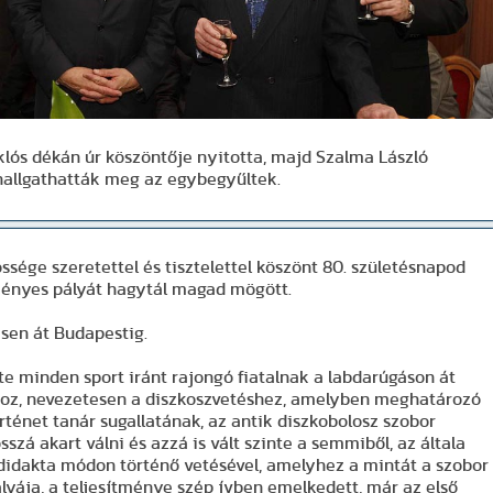
ós dékán úr köszöntője nyitotta, majd Szalma László
hallgathatták meg az egybegyűltek.
 szeretettel és tisztelettel köszönt 80. születésnapod
alkalmából. Szép és eredményes pályát hagytál magad mögött.
esen át Budapestig.
te minden sport iránt rajongó fiatalnak a labdarúgáson át
ához, nevezetesen a diszkoszvetéshez, amelyben meghatározó
ténet tanár sugallatának, az antik diszkobolosz szobor
szá akart válni és azzá is vált szinte a semmiből, az általa
odidakta módon történő vetésével, amelyhez a mintát a szobor
pályája, a teljesítménye szép ívben emelkedett, már az első