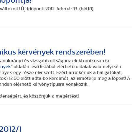
dőpontja!
változott!
Új időpont: 2012. február 13.
(hétfő).
nikus kérvények rendszerében!
 Tanulmányi és vizsgabizottsághoz elektronikusan (a
ények
" oldalán lévő listából elérhető oldalak valamelyikén
 Ezért arra kérjük a hallgatókat,
inden
elérhető kérvénytípusra vonakozik.
tlenségért, és köszönjük a megértést!
2012/1