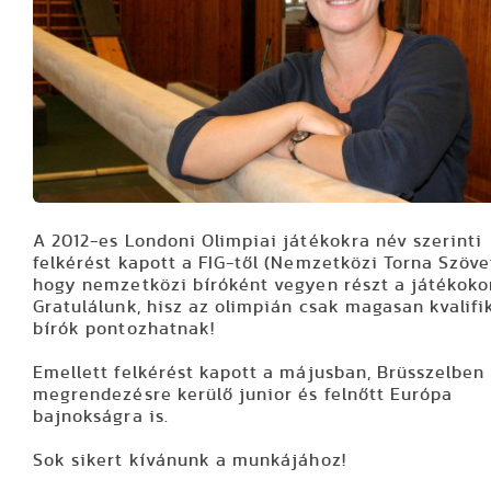
A 2012-es Londoni Olimpiai játékokra név szerinti
felkérést kapott a FIG-től (Nemzetközi Torna Szöve
hogy nemzetközi bíróként vegyen részt a játékoko
Gratulálunk, hisz az olimpián csak magasan kvalifi
bírók pontozhatnak!
Emellett felkérést kapott a májusban, Brüsszelben
megrendezésre kerülő junior és felnőtt Európa
bajnokságra is.
Sok sikert kívánunk a munkájához!