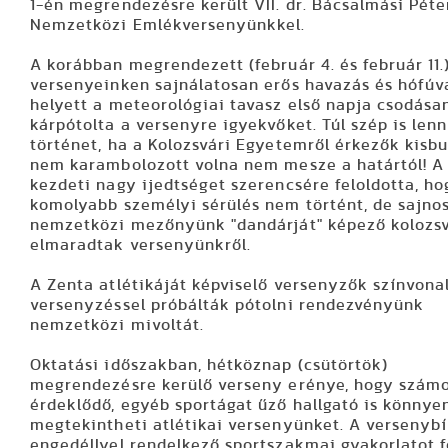
1-én megrendezésre került VII. dr. Bácsalmási Péte
Nemzetközi Emlékversenyünkkel.
A korábban megrendezett (február 4. és február 11.
versenyeinken sajnálatosan erős havazás és hófúv
helyett a meteorológiai tavasz első napja csodása
kárpótolta a versenyre igyekvőket. Túl szép is lenn
történet, ha a Kolozsvári Egyetemről érkezők kisb
nem karambolozott volna nem mesze a határtól! A
kezdeti nagy ijedtséget szerencsére feloldotta, ho
komolyabb személyi sérülés nem történt, de sajnos
nemzetközi mezőnyünk "dandárját" képező kolozs
elmaradtak versenyünkről.
A Zenta atlétikáját képviselő versenyzők színvona
versenyzéssel próbálták pótolni rendezvényünk
nemzetközi mivoltát.
Oktatási időszakban, hétköznap (csütörtök)
megrendezésre kerülő verseny erénye, hogy szám
érdeklődő, egyéb sportágat űző hallgató is könnye
megtekintheti atlétikai versenyünket. A versenybí
engedéllyel rendelkező sportszakmai gyakorlatot f