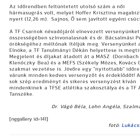
Az időrendben feltüntetett utolsó szám a női
hármasugrás volt, melyet Hoffer Krisztina magabi
nyert (12,26 m). Sajnos, Ő sem javított egyéni csúc
A TF Csarnok névadójáról elnevezett versenyünket
összességében színvonalasnak és dr. Bácsalmási P
örökségéhez méltónak ítéljük meg. Versenyünket 
Elnöke, a TF Tanulmányi Dékán helyettese is megti
Megjelent és díjakat átadott át a MASZ (Dornbach I
Klenóczky Bea) és a MEFS (Székely Mózes, Kovács 
szakmai vezetése is. Jövőre egy "nyitottabb" időr
várunk minden kedves versenyzőt és érdeklődőt! A
sok szép eredményt és sikeres versenyzést kíván
mindenkinek a TFSE atlétika szakosztálya és a TF 
Tanszéke.
Dr. Vágó Béla, Lohn Angéla, Szalm
[nggallery id=141]
fotó:
Lukács