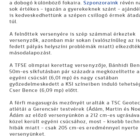
a dobogó különböző fokaira.
Szponzoraink
révén n
sok értékes - igazán a gyerekeknek szánt - ajánd
is kedveskedhettünk a szépen csillogó érmek átad
túl.
A felnőttek versenyére is szép számmal érkeztek
versenyzők, azonban már sokan (valószínűleg az i
fedett pályás helyszíni problémák miatt) elkezdté
másodalapozást.
A TFSE olimpiai kerettag versenyzője, Bánhidi Be
50m-es síkfutásban pár századra megközelítette a
egyéni csúcsát (6,01 mp) és nagy csatában
győzedelmeskedett a KSI színeiben induló tehetsé
Cser Bence (6,09 mp) előtt.
A férfi magasugrás mezőnyét uralták a TSC Geote
atlétái a Gerencsér testvérek (Ádám, Martin és Noe
Ádám az előző versenyünkön a 212 cm-es ugrásáva
közel került egyéni csúcsához, most - kisebb techn
hibák miatt - csak 205 cm-es eredménnyel nyerte
versenyünket.