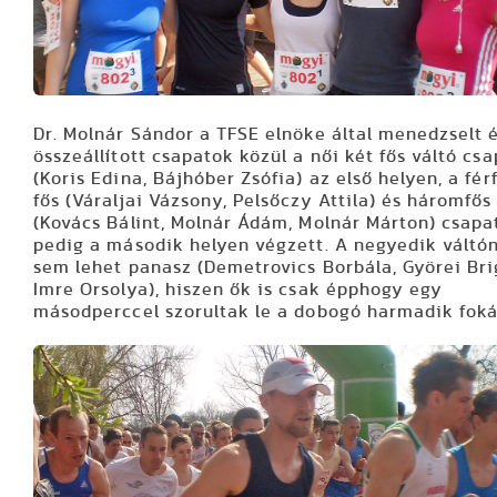
Dr. Molnár Sándor a TFSE elnöke által menedzselt 
összeállított csapatok közül a női két fős váltó cs
(Koris Edina, Bájhóber Zsófia) az első helyen, a férf
fős (Váraljai Vázsony, Pelsőczy Attila) és háromfős
(Kovács Bálint, Molnár Ádám, Molnár Márton) csap
pedig a második helyen végzett. A negyedik váltó
sem lehet panasz (Demetrovics Borbála, Györei Brig
Imre Orsolya), hiszen ők is csak épphogy egy
másodperccel szorultak le a dobogó harmadik foká