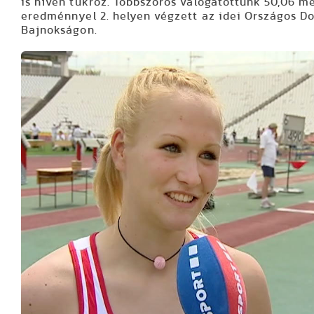
is híven tükröz. Többszörös válogatottunk 50,06 m
eredménnyel 2. helyen végzett az idei Országos D
Bajnokságon.