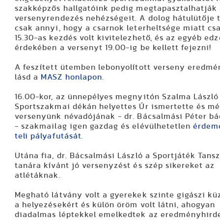
szakképzős hallgatóink pedig megtapasztalhatják
versenyrendezés nehézségeit. A dolog hátulütője 
csak annyi, hogy a csarnok leterheltsége miatt cs
15.30-as kezdés volt kivitelezhető, és az egyéb ed
érdekében a versenyt 19.00-ig be kellett fejezni!
A feszített ütemben lebonyolított verseny eredmé
lásd a
MASZ honlapon.
16.00-kor, az ünnepélyes megnyitón Szalma László
Sportszakmai dékán helyettes Úr ismertette és mé
versenyünk névadójának - dr. Bácsalmási Péter bá
- szakmailag igen gazdag és elévülhetetlen
érdem
teli pályafutását
.
Utána fia, dr. Bácsalmási László a Sportjáték Tans
tanára kívánt jó versenyzést és szép sikereket az
atlétáknak.
Megható látvány volt a gyerekek szinte gigászi k
a helyezésekért és külön öröm volt látni, ahogyan
diadalmas léptekkel emelkedtek az eredményhird