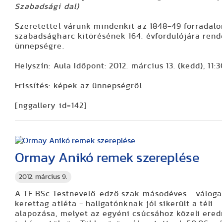
Szabadsági dal)
Szeretettel várunk mindenkit az 1848-49 forradal
szabadságharc kitörésének 164. évfordulójára rend
ünnepségre.
Helyszín: Aula Időpont: 2012. március 13. (kedd), 11:3
Frissítés: képek az ünnepségről
[nggallery id=142]
Ormay Anikó remek szereplése
2012. március 9.
A TF BSc Testnevelő-edző szak másodéves - váloga
kerettag atléta - hallgatónknak jól sikerült a téli
alapozása, melyet az egyéni csúcsához közeli er