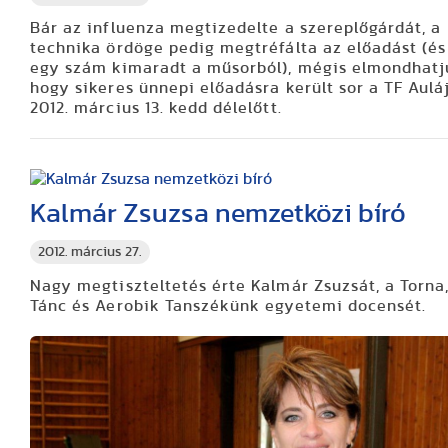
Bár az influenza megtizedelte a szereplőgárdát, a
technika ördöge pedig megtréfálta az előadást (és
egy szám kimaradt a műsorból), mégis elmondhatj
hogy sikeres ünnepi előadásra került sor a TF Aul
2012. március 13. kedd délelőtt.
Kalmár Zsuzsa nemzetközi bíró
2012. március 27.
Nagy megtiszteltetés érte Kalmár Zsuzsát, a Torna,
Tánc és Aerobik Tanszékünk egyetemi docensét.