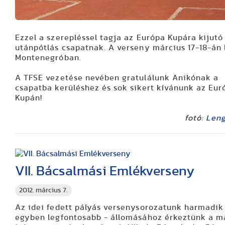
Ezzel a szerepléssel tagja az
Európa Kupára
kijutó
utánpótlás csapatnak. A verseny március 17-18-án 
Montenegróban.
A TFSE vezetése nevében gratulálunk Anikónak a
csapatba kerüléshez és sok sikert kívánunk az Eur
Kupán!
fotó:
Leng
VII. Bácsalmási Emlékverseny
2012. március 7.
Az idei fedett pályás versenysorozatunk harmadik
egyben legfontosabb - állomásához érkeztünk a m