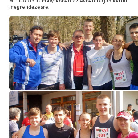
MEFOB Ob
-n mely ebben az évben Baján került
megrendezésre.