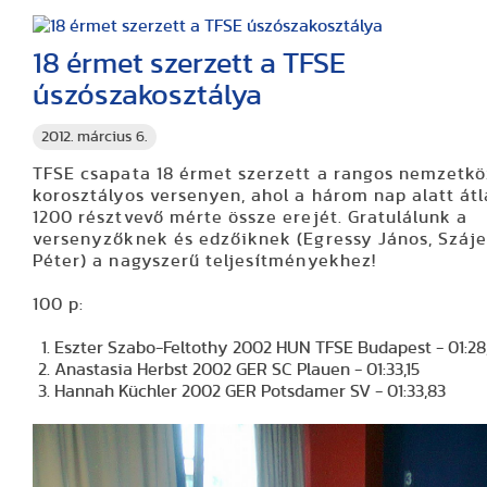
18 érmet szerzett a TFSE
úszószakosztálya
2012. március 6.
TFSE csapata 18 érmet szerzett a rangos nemzetkö
korosztályos versenyen, ahol a három nap alatt át
1200 résztvevő mérte össze erejét. Gratulálunk a
versenyzőknek és edzőiknek (Egressy János, Száje
Péter) a nagyszerű teljesítményekhez!
100 p:
Eszter Szabo-Feltothy 2002 HUN TFSE Budapest - 01:28
Anastasia Herbst 2002 GER SC Plauen - 01:33,15
Hannah Küchler 2002 GER Potsdamer SV - 01:33,83