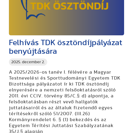
Felhívás TDK ösztöndíjpályázat
benyújtására
2025. december 2.
A 2025/2026-os tanév I. félévére a Magyar
Testnevelési és Sporttudományi Egyetem TDK
Bizottsága pályázatot ír ki TDK ösztöndíj
elnyerésére a nemzeti felsőoktatásról szóló
2011. évi CCIV. törvény 85/C.§ d) alpontja, a
felsőoktatásban részt vevő hallgatók
juttatásairól és az általuk fizetendő egyes
térítésekről szóló 51/2007. (III.26)
Kormányrendelet 6. § (1) bekezdés és az
Egyetem Térítési Juttatási Szabályzatának
35/J.§ alapján