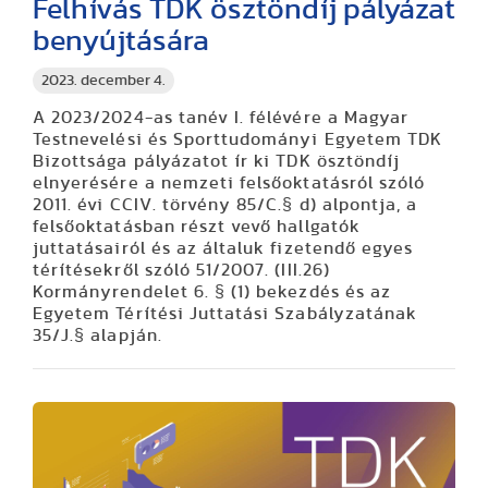
Felhívás TDK ösztöndíj pályázat
benyújtására
2023. december 4.
A
2023/2024-as tanév I. félévére
a Magyar
Testnevelési és Sporttudományi Egyetem TDK
Bizottsága pályázatot ír ki TDK ösztöndíj
elnyerésére a nemzeti felsőoktatásról szóló
2011. évi CCIV. törvény 85/C.§ d) alpontja, a
felsőoktatásban részt vevő hallgatók
juttatásairól és az általuk fizetendő egyes
térítésekről szóló 51/2007. (III.26)
Kormányrendelet 6. § (1) bekezdés és az
Egyetem Térítési Juttatási Szabályzatának
35/J.§ alapján.