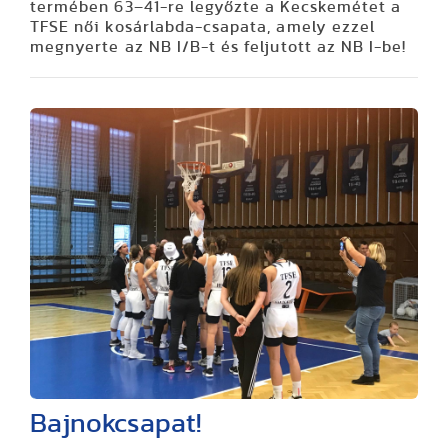
termében 63–41-re legyőzte a Kecskemétet a
TFSE női kosárlabda-csapata, amely ezzel
megnyerte az NB I/B-t és feljutott az NB I-be!
Bajnokcsapat!