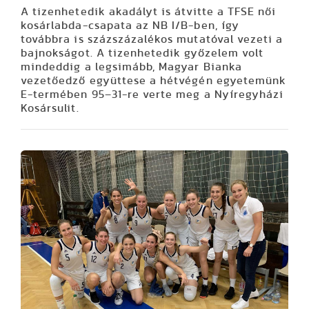
A tizenhetedik akadályt is átvitte a TFSE női
kosárlabda-csapata az NB I/B-ben, így
továbbra is százszázalékos mutatóval vezeti a
bajnokságot. A tizenhetedik győzelem volt
mindeddig a legsimább, Magyar Bianka
vezetőedző együttese a hétvégén egyetemünk
E-termében 95–31-re verte meg a Nyíregyházi
Kosársulit.