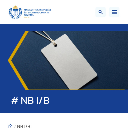
# NB I/B
/
NB I/B