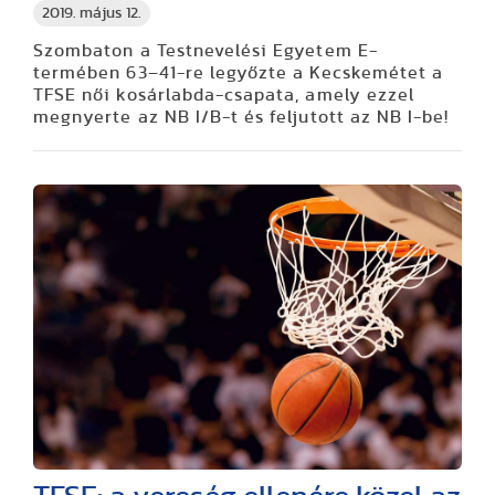
2019. május 12.
Szombaton a Testnevelési Egyetem E-
termében 63–41-re legyőzte a Kecskemétet a
TFSE női kosárlabda-csapata, amely ezzel
megnyerte az NB I/B-t és feljutott az NB I-be!