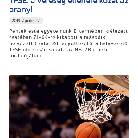
TFSE: a vereség ellenére közel az
arany!
2019. április 27.
Péntek este egyetemünk E-termében kiélezett
csatában 71–64-re kikapott a második
helyezett Csata DSE együttesétől a listavezető
TFSE női kosárcsapata az NB I/B e heti
fordulójában.