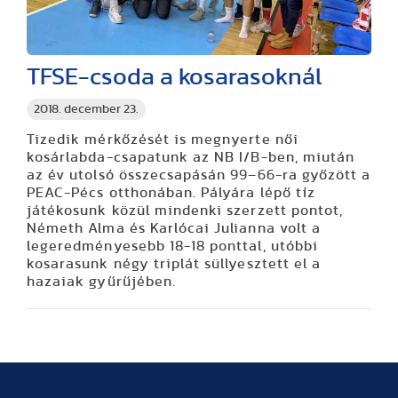
TFSE-csoda a kosarasoknál
2018. december 23.
Tizedik mérkőzését is megnyerte női
kosárlabda-csapatunk az NB I/B-ben, miután
az év utolsó összecsapásán 99–66-ra győzött a
PEAC-Pécs otthonában. Pályára lépő tíz
játékosunk közül mindenki szerzett pontot,
Németh Alma és Karlócai Julianna volt a
legeredményesebb 18-18 ponttal, utóbbi
kosarasunk négy triplát süllyesztett el a
hazaiak gyűrűjében.