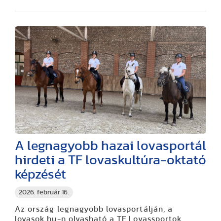
A legnagyobb hazai lovasportál
hirdeti a TF lovaskultúra-oktató
képzését
2026. február 16.
Az ország legnagyobb lovasportálján, a
lovasok.hu-n olvasható a TF Lovassportok