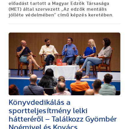
előadást tartott a Magyar Edzők Társasága
(MET) által szervezett „Az edzők mentális
jólléte védelmében” című képzés keretében.
Könyvdedikálás a
sportteljesítmény lelki
hátteréről – Találkozz Gyömbér
Noémivel és Kovács