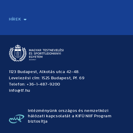
Sport-táplálkozástudományi Központ
Molekuláris Edzésélettani Kutató Központ
Doktori Iskola
Tudományos Iroda
Publikációk
TDK
Testnevelés, Sport, Tudomány
Habilitáció
Kutatásetika
OTDK
EKÖP
Nyári Egyetem
SPIRIT Olimpiai Tanulmányok Kutatási Központ
Kiváló Kutatási Infrastruktúra-hálózat
HÍREK
Hírek
Büszkeségeink
Hallgatói hírek
Tudományos hírek
TDK hírek
Pályázati hírek
TFSE hírek
Archívum
Eseménynaptár
1123 Budapest, Alkotás utca 42-48.
Levelezési cím: 1525 Budapest, Pf. 69
Telefon: +36-1-487-9200
info@tf.hu
Intézményünk országos és nemzetközi
hálózati kapcsolatát a KIFÜ NIIF Program
biztosítja