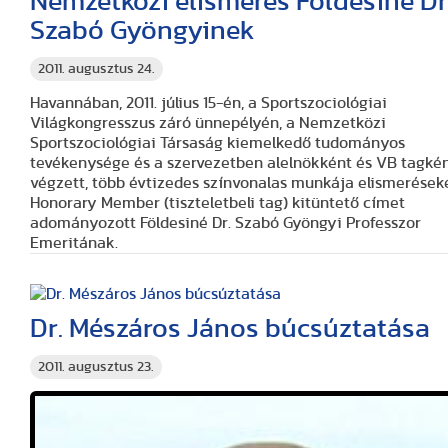
Nemzetközi elismerés Földesiné Dr
Szabó Gyöngyinek
2011. augusztus 24.
Havannában, 2011. július 15-én, a Sportszociológiai
Világkongresszus záró ünnepélyén, a Nemzetközi
Sportszociológiai Társaság kiemelkedő tudományos
tevékenysége és a szervezetben alelnökként és VB tagké
végzett, több évtizedes színvonalas munkája elismerések
Honorary Member (tiszteletbeli tag) kitüntető címet
adományozott Földesiné Dr. Szabó Gyöngyi Professzor
Emeritának.
Dr. Mészáros János búcsúztatása
2011. augusztus 23.