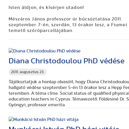
Isten áldjon, és kísérjen utadon!
Mészáros János professzor úr búcsúztatása 2011.
szeptember 7-én, szerdán, 13 órakor lesz, a Fiumei 
temető szóróparcellájában.
Diana Christodoulou PhD védése
2011. augusztus 23.
Tájékoztatjuk a honlap olvasóit, hogy
Diana Christodoulo
hallgató védése szeptember 5-én 13 órakor lesz a Hepp Fe
teremben. A téma címe:
Social status of qualified physica
education teachers in Cyprus.
Témavezető: Földesiné Dr. 
Gyöngyi, professor emerita.