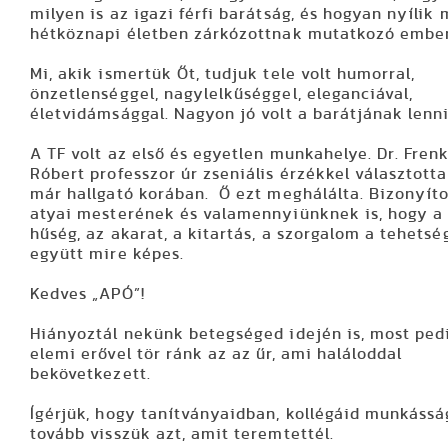
milyen is az igazi férfi barátság, és hogyan nyílik
hétköznapi életben zárkózottnak mutatkozó ember
Mi, akik ismertük Őt, tudjuk tele volt humorral,
önzetlenséggel, nagylelkűséggel, eleganciával,
életvidámsággal. Nagyon jó volt a barátjának lenni
A TF volt az első és egyetlen munkahelye. Dr. Frenk
Róbert professzor úr zseniális érzékkel választotta
már hallgató korában. Ő ezt meghálálta. Bizonyít
atyai mesterének és valamennyiünknek is, hogy a
hűség, az akarat, a kitartás, a szorgalom a tehetsé
együtt mire képes.
Kedves „APÓ”!
Hiányoztál nekünk betegséged idején is, most ped
elemi erővel tör ránk az az űr, ami haláloddal
bekövetkezett.
Ígérjük, hogy tanítványaidban, kollégáid munkáss
tovább visszük azt, amit teremtettél.