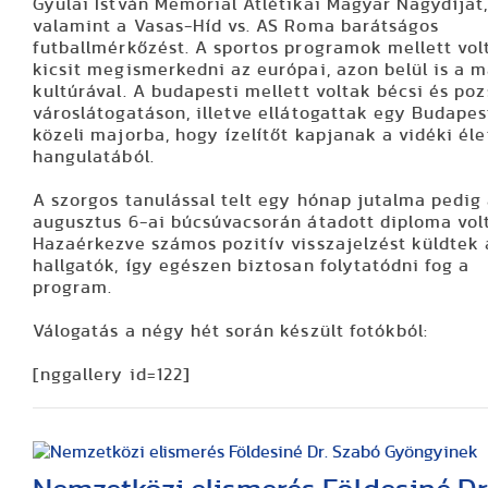
Gyulai István Memorial Atlétikai Magyar Nagydíjat
valamint a Vasas-Híd vs. AS Roma barátságos
futballmérkőzést. A sportos programok mellett vol
kicsit megismerkedni az európai, azon belül is a 
kultúrával. A budapesti mellett voltak bécsi és po
városlátogatáson, illetve ellátogattak egy Budape
közeli majorba, hogy ízelítőt kapjanak a vidéki éle
hangulatából.
A szorgos tanulással telt egy hónap jutalma pedig
augusztus 6-ai búcsúvacsorán átadott diploma volt
Hazaérkezve számos pozitív visszajelzést küldtek 
hallgatók, így egészen biztosan folytatódni fog a
program.
Válogatás a négy hét során készült fotókból:
[nggallery id=122]