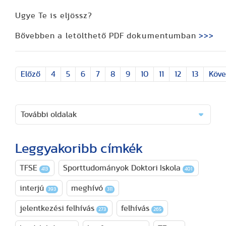
Ugye Te is eljössz?
Bővebben a letölthető PDF dokumentumban
>>>
Előző
4
5
6
7
8
9
10
11
12
13
Köve
További oldalak
Leggyakoribb címkék
TFSE
Sporttudományok Doktori Iskola
413
401
interjú
meghívó
393
311
jelentkezési felhívás
felhívás
273
265