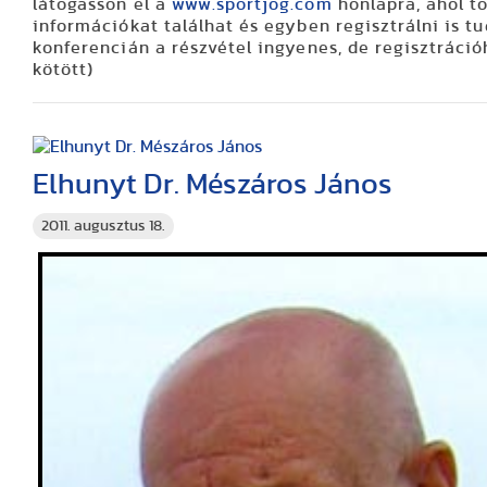
látogasson el a
www.sportjog.com
honlapra, ahol t
információkat találhat és egyben regisztrálni is tu
konferencián a részvétel ingyenes, de regisztráci
kötött)
Elhunyt Dr. Mészáros János
2011. augusztus 18.