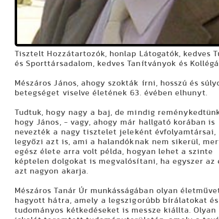
Tisztelt Hozzátartozók, honlap Látogatók, kedves 
és Sporttársadalom, kedves Tanítványok és Kollégá
Mészáros János, ahogy szokták írni, hosszú és súly
betegséget viselve életének 63. évében elhunyt.
Tudtuk, hogy nagy a baj, de mindig reménykedtünk
hogy János, - vagy, ahogy már hallgató korában is
nevezték a nagy tisztelet jeleként évfolyamtársai,
legyőzi azt is, ami a halandóknak nem sikerül, mer
egész élete arra volt példa, hogyan lehet a szinte
képtelen dolgokat is megvalósítani, ha egyszer az
azt nagyon akarja.
Mészáros Tanár Úr munkásságában olyan életműve
hagyott hátra, amely a legszigorúbb bírálatokat és
tudományos kétkedéseket is messze kiállta. Olyan