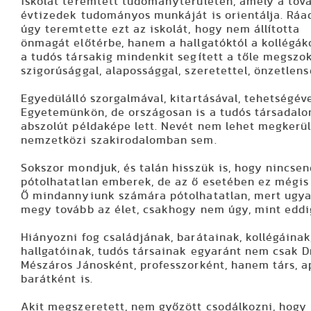
iskolát teremtett tudományterületén, amely a tov
évtizedek tudományos munkáját is orientálja. Ráa
úgy teremtette ezt az iskolát, hogy nem állította
önmagát előtérbe, hanem a hallgatóktól a kollégák
a tudós társakig mindenkit segített a tőle megszo
szigorúsággal, alapossággal, szeretettel, önzetlens
Egyedülálló szorgalmával, kitartásával, tehetségéve
Egyetemünkön, de országosan is a tudós társadal
abszolút példaképe lett. Nevét nem lehet megkerül
nemzetközi szakirodalomban sem.
Sokszor mondjuk, és talán hisszük is, hogy nincse
pótolhatatlan emberek, de az ő esetében ez mégis 
Ő mindannyiunk számára pótolhatatlan, mert ugy
megy tovább az élet, csakhogy nem úgy, mint eddi
Hiányozni fog családjának, barátainak, kollégáinak
hallgatóinak, tudós társainak egyaránt nem csak D
Mészáros Jánosként, professzorként, hanem társ, a
barátként is.
Akit megszeretett, nem győzött csodálkozni, hogy