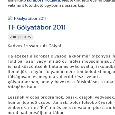
ismertető
korábbi híroldalra
. Megtekinthető egy válogatás
valamint letölthető egyben az összes kép.
TF Gólyatábor 2011
2011. július 25.
Kedves frissen sült Gólya!
Ha ezeket a sorokat olvasod, akkor már bizonyos, 
Föld pár ezer vagy millió év múlva megsemmisül. 
is had köszöntsünk hatalmas ovációval új iskoládb
Reméljük, a nyár folyamán nem tombolod ki maga
túlságosan, és még marad erőd részt venni a
gólyatáborban, amely bevezet a főiskolások szaba
Világába bele.
Lesznek vicces programok, pasik, csajok, vegyesek, 
humor, leendő csoporttársak, bölcs felsőbb évesek,
emberek, mint "Én", na és persze valami plusz, ami
majd had meséljen a tábor...