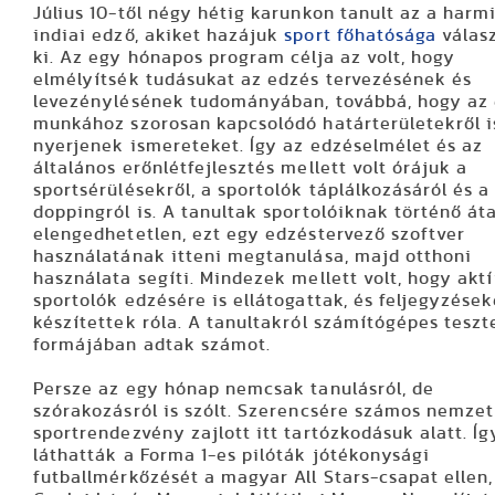
Július 10-től négy hétig karunkon tanult az a harm
indiai edző, akiket hazájuk
sport főhatósága
válasz
ki. Az egy hónapos program célja az volt, hogy
elmélyítsék tudásukat az edzés tervezésének és
levezénylésének tudományában, továbbá, hogy az
munkához szorosan kapcsolódó határterületekről i
nyerjenek ismereteket. Így az edzéselmélet és az
általános erőnlétfejlesztés mellett volt órájuk a
sportsérülésekről, a sportolók táplálkozásáról és a
doppingról is. A tanultak sportolóiknak történő át
elengedhetetlen, ezt egy edzéstervező szoftver
használatának itteni megtanulása, majd otthoni
használata segíti. Mindezek mellett volt, hogy akt
sportolók edzésére is ellátogattak, és feljegyzések
készítettek róla. A tanultakról számítógépes teszt
formájában adtak számot.
Persze az egy hónap nemcsak tanulásról, de
szórakozásról is szólt. Szerencsére számos nemzet
sportrendezvény zajlott itt tartózkodásuk alatt. Íg
láthatták a Forma 1-es pilóták jótékonysági
futballmérkőzését a magyar All Stars-csapat ellen,