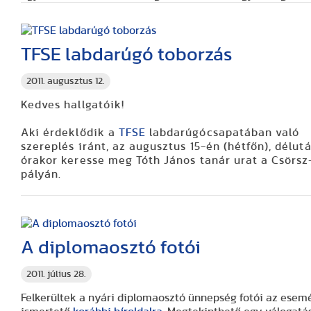
TFSE labdarúgó toborzás
2011. augusztus 12.
Kedves hallgatóik!
Aki érdeklődik a
TFSE
labdarúgócsapatában való
szereplés iránt, az augusztus 15-én (hétfőn), délut
órakor keresse meg Tóth János tanár urat a Csörsz
pályán.
A diplomaosztó fotói
2011. július 28.
Felkerültek a nyári diplomaosztó ünnepség fotói az esem