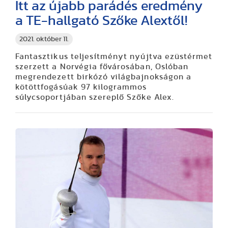
Itt az újabb parádés eredmény
a TE-hallgató Szőke Alextől!
2021. október 11.
Fantasztikus teljesítményt nyújtva ezüstérmet
szerzett a Norvégia fővárosában, Oslóban
megrendezett birkózó világbajnokságon a
kötöttfogásúak 97 kilogrammos
súlycsoportjában szereplő Szőke Alex.