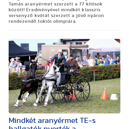
Tamás aranyérmet szerzett a 77 kilósok
között! Eredményével mindkét klasszis
versenyző kvótát szerzett a jövő nyáron
rendezendő tokiói olimpiára.
Mindkét aranyérmet TE-s
hallgatók nyerték a