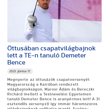
Öttusában csapatvilágbajnok
lett a TE-n tanuló Demeter
Bence
2021. június 17.
Megnyerte az öttusázók csapatversenyét
Magyarország a Kairóban rendezett
világbajnokságon, Marosi Ádám és Bereczki
Richárd mellett a Testnevelési Egyetemen
tanuló Demeter Bence is aranyérmes lett! A 31
esztendős versenyző így immár háromszoros
világbajnoknak vallhatja magát, Európa-