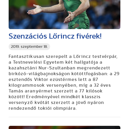
Szenzációs Lőrincz fivérek!
2019. szeptember 18.
Fantasztikusan szerepelt a Lőrincz testvérpár,
a Testnevelési Egyetem két hallgatója a
kazahsztáni Nur-Szultanban megrendezett
birkózó-világbajnokságon kötöttfogásban: a 29
esztendős Viktor ezüstérmes lett a 87
kilogrammosok versenyében, míg a 32 éves
Tamás aranyérmet szerzett a 77 kilósok
között! Eredményével mindkét klasszis
versenyző kvótát szerzett a jövő nyáron
rendezendő tokiói olimpiára.