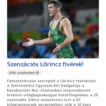
Szenzációs Lőrincz fivérek!
2019. szeptember 18.
Fantasztikusan szerepelt a Lőrincz testvérpár,
a Testnevelési Egyetem két hallgatója a
kazahsztáni Nur-Szultanban megrendezett
birkózó-világbajnokságon kötöttfogásban: a 29
esztendős Viktor ezüstérmes lett a 87
kilogrammosok versenyében, míg a 32 éves