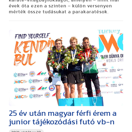
karate-világbajnokságot, amelyen – mint már
évek óta ezen a szinten – külön versenyen
mérték össze tudásukat a parakaratésok.
25 év után magyar férfi érem a
junior tájékozódási futó vb-n