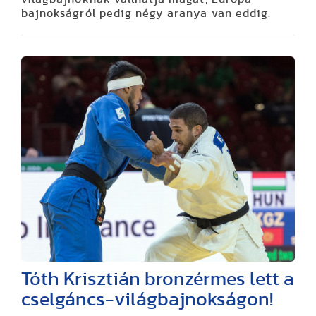
bajnokságról pedig négy aranya van eddig.
Tóth Krisztián bronzérmes lett a
cselgáncs-világbajnokságon!