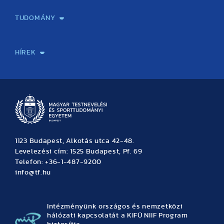
Képzéseink
Tanulmányi Hivatal
Felvételi és Adatszolgáltatási Osztály
Oktatási Igazgatóság
Oktatásfejlesztési Központ
Továbbképző Központ
Sportszaknyelvi Lektorátus
Intézetek és tanszékek
TUDOMÁNY
Sport-táplálkozástudományi Központ
Molekuláris Edzésélettani Kutató Központ
Doktori Iskola
Tudományos Iroda
Publikációk
TDK
Testnevelés, Sport, Tudomány
Habilitáció
Kutatásetika
OTDK
EKÖP
Nyári Egyetem
SPIRIT Olimpiai Tanulmányok Kutatási Központ
Kiváló Kutatási Infrastruktúra-hálózat
HÍREK
Hírek
Büszkeségeink
Hallgatói hírek
Tudományos hírek
TDK hírek
Pályázati hírek
TFSE hírek
Archívum
Eseménynaptár
1123 Budapest, Alkotás utca 42-48.
Levelezési cím: 1525 Budapest, Pf. 69
Telefon: +36-1-487-9200
info@tf.hu
Intézményünk országos és nemzetközi
hálózati kapcsolatát a KIFÜ NIIF Program