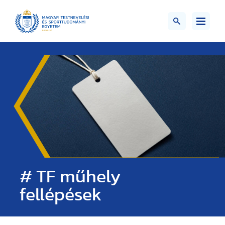
# TF műhely
fellépések