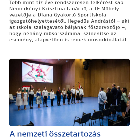
Több mint tíz éve rendszeresen felkérést kap
Nemerkényi Krisztina tanárnő, a TF Műhely
vezetője a Diana Gyakorló Sportiskola
igazgatóhelyettesétől, Hegedűs Andrástól – aki
az iskola szalagavató báljának főszervezője –,
hogy néhány műsorszámmal színesítse az
esemény, alapvetően is remek műsorkínálatát.
A nemzeti összetartozás