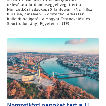
A 2023. november 29-én megtartott
oklevélátadó-ünnepséggel véget ért a
Nemzetközi Edzőképző Tanfolyam (NET) őszi
kurzusa, amelyen 16 országból érkeztek
külföldi hallgatók a Magyar Testnevelési és
Sporttudományi Egyetemre (TF).
Nemzetközi napokat tart a TF