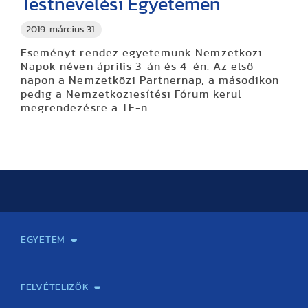
Testnevelési Egyetemen
2019. március 31.
Eseményt rendez egyetemünk Nemzetközi
Napok néven április 3-án és 4-én. Az első
napon a Nemzetközi Partnernap, a másodikon
pedig a Nemzetköziesítési Fórum kerül
megrendezésre a TE-n.
EGYETEM
Kapcsolat
Elektronikus ügyintézés
Rektori köszöntő
Bemutatkozás, történet
Közérdekű adatok
Szervezeti felépítés
Testnevelési Egyetemért Alapítvány
Vezetők
Szenátus
Dokumentumok
Minőségbiztosítás
Dr. Koltai Jenő Sportközpont
Díjak, kitüntetések
Az egyetem testületei
Nemzetközi kapcsolatok
Könyvtár és Levéltár
Állásajánlatok
Alumni és Karrier Iroda
Partnerek
Projektek
Arculat
Rendezvények
Healthy Campus
TF Gym
Sportmedicina Központ
TF Nyári Táborok
FELVÉTELIZŐK