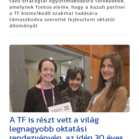
távú stratégiai együttműködésre törekednek,
amelynek fontos eleme, hogy a kazah partner
a TF kiemelkedő szakmai tudására
támaszkodva szeretné fejleszteni oktatói
állományát.
A TF is részt vett a világ
legnagyobb oktatási
rendezvényén, az idén 30 éves