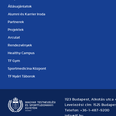
Állásajánlatok
Alumni és Karrier Iroda
Partnerek
Projektek
Arculat
Rendezvények
Healthy Campus
TF Gym
Sportmedicina Központ
TF Nyári Táborok
1123 Budapest, Alkotás utca 
Levelezési cím: 1525 Budapes
Telefon: +36-1-487-9200
info@tf.hu