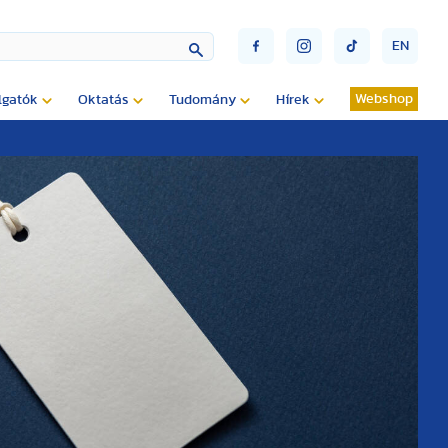
EN
Webshop
lgatók
Oktatás
Tudomány
Hírek