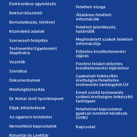
Elektronikus ügyintézés
Felvételi vizsga
Rektori köszöntő
Általános felvételi
információk
Bemutatkozás, történet
Felvételi jelentkezés,
Közérdekű adatok
határidők
Meghirdetett szakok felvételi
Szervezeti felépítés
információja
Testnevelési Egyetemért
Előzetes kreditelismerési
Alapítvány
eljárás
Vezetők
Fizetési felület előzetes
kreditelismerési eljáráshoz
Szenátus
Gyakorlati felkészítés
Dokumentumok
érettségire/felvételire
testnevelés tantárgyból ÚJ!
Minőségbiztosítás
Emelt szintű testnevelés
szóbeli érettségire felkészítő
Dr. Koltai Jenő Sportközpont
tanfolyam
Díjak, kitüntetések
Felvételivel kapcsolatos
gyakran ismételt kérdések.
Az egyetem testületei
(GYIK)
Nemzetközi kapcsolatok
Kapcsolat
Könyvtár és Levéltár