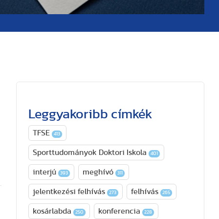
Leggyakoribb címkék
TFSE
413
Sporttudományok Doktori Iskola
401
interjú
meghívó
393
311
jelentkezési felhívás
felhívás
273
265
kosárlabda
konferencia
250
228