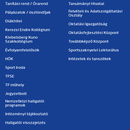
Tanítási rend / Órarend
Tanulmányi Hivatal
Felvételi és Adatszolgáltatási
Pályázatok / ösztöndíjak
Osztály
Diákhitel
Oktatási Igazgatóság
Kerezsi Endre Kollégium
Oktatásfejlesztési Központ
Klebelsberg Kuno
Szakkollégium
Továbbképző Központ
Évfolyamfelelősök
Sportszaknyelvi Lektorátus
HÖK
Intézetek és tanszékek
Sport Iroda
TFSE
TF műhely
Jegyzetbolt
Nemzetközi hallgatói
programok
Intézményi tájékoztató
Hallgatói visszajelzés