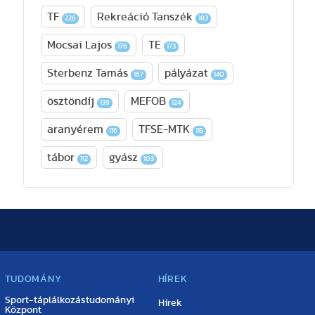
TF
Rekreáció Tanszék
226
183
Mocsai Lajos
TE
176
173
Sterbenz Tamás
pályázat
167
140
ösztöndíj
MEFOB
139
124
aranyérem
TFSE-MTK
116
115
tábor
gyász
112
103
TUDOMÁNY
HÍREK
Sport-táplálkozástudományi
Hírek
Központ