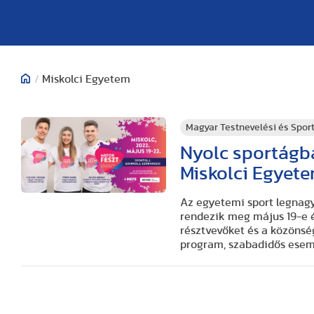
/
Miskolci Egyetem
Magyar Testnevelési és Spo
Nyolc sportágb
Miskolci Egyet
Az egyetemi sport legnagy
rendezik meg május 19-e és
résztvevőket és a közönség
program, szabadidős esemé