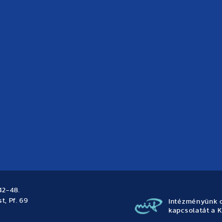
42-48.
t, Pf. 69
Intézményünk o
kapcsolatát a K