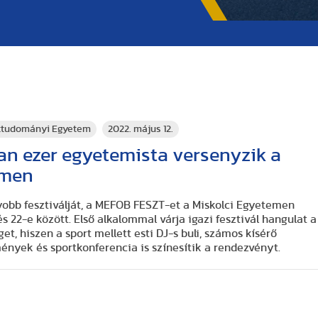
rttudományi Egyetem
2022. május 12.
an ezer egyetemista versenyzik a
emen
obb fesztiválját, a MEFOB FESZT-et a Miskolci Egyetemen
 22-e között. Első alkalommal várja igazi fesztivál hangulat a
et, hiszen a sport mellett esti DJ-s buli, számos kísérő
nyek és sportkonferencia is színesítik a rendezvényt.