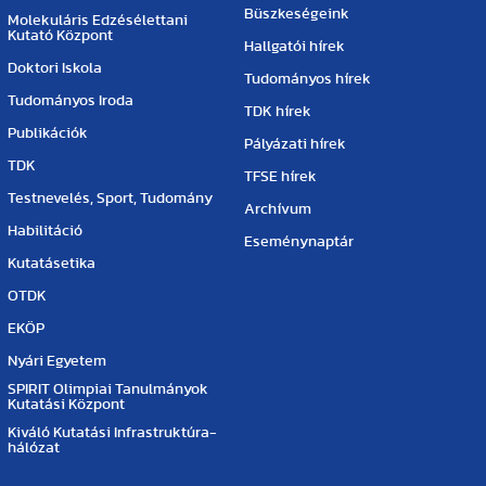
Büszkeségeink
Molekuláris Edzésélettani
Kutató Központ
Hallgatói hírek
Doktori Iskola
Tudományos hírek
Tudományos Iroda
TDK hírek
Publikációk
Pályázati hírek
TDK
TFSE hírek
Testnevelés, Sport, Tudomány
Archívum
Habilitáció
Eseménynaptár
Kutatásetika
OTDK
EKÖP
Nyári Egyetem
SPIRIT Olimpiai Tanulmányok
Kutatási Központ
Kiváló Kutatási Infrastruktúra-
hálózat