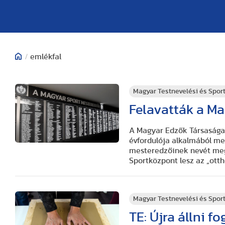
/
emlékfal
Magyar Testnevelési és Spo
Felavatták a Ma
A Magyar Edzők Társasága 
évfordulója alkalmából me
mesteredzőinek nevét megö
Sportközpont lesz az „otth
Magyar Testnevelési és Spo
TE: Újra állni f