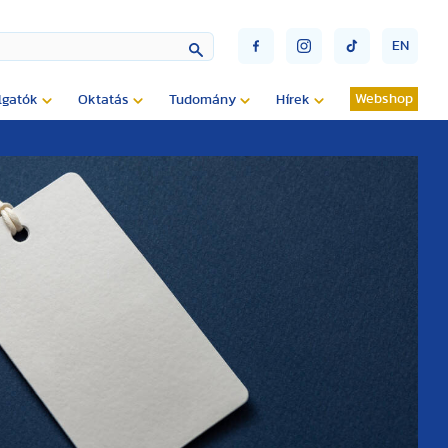
EN
Webshop
lgatók
Oktatás
Tudomány
Hírek