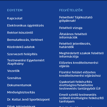
EGYETEM
FELVÉTELIZŐK
Felvettek! Tájékoztató
Kapcsolat
gólyáknak!
Elektronikus ügyintézés
Felvételi vizsga
Rektori köszöntő
Általános felvételi
információk
Bemutatkozás, történet
Felvételi jelentkezés,
Közérdekű adatok
határidők
Meghirdetett szakok felvételi
Szervezeti felépítés
információja
Testnevelési Egyetemért
Előzetes kreditelismerési
Alapítvány
eljárás
Vezetők
Fizetési felület előzetes
kreditelismerési eljáráshoz
Szenátus
Gyakorlati felkészítés
Dokumentumok
érettségire/felvételire
testnevelés tantárgyból ÚJ!
Minőségbiztosítás
Emelt szintű testnevelés
szóbeli érettségire felkészítő
Dr. Koltai Jenő Sportközpont
tanfolyam
Díjak, kitüntetések