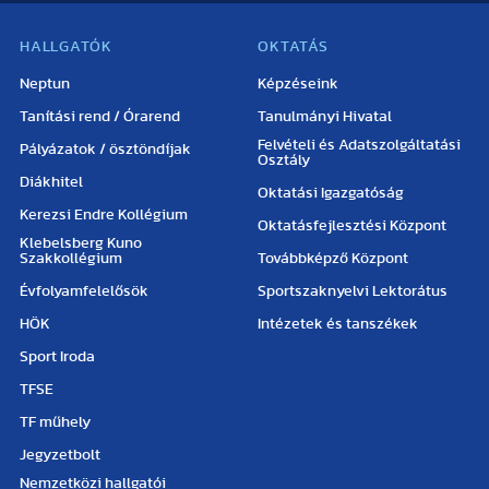
HALLGATÓK
OKTATÁS
Neptun
Képzéseink
Tanítási rend / Órarend
Tanulmányi Hivatal
Felvételi és Adatszolgáltatási
Pályázatok / ösztöndíjak
Osztály
Diákhitel
Oktatási Igazgatóság
Kerezsi Endre Kollégium
Oktatásfejlesztési Központ
Klebelsberg Kuno
Szakkollégium
Továbbképző Központ
Évfolyamfelelősök
Sportszaknyelvi Lektorátus
HÖK
Intézetek és tanszékek
Sport Iroda
TFSE
TF műhely
Jegyzetbolt
Nemzetközi hallgatói