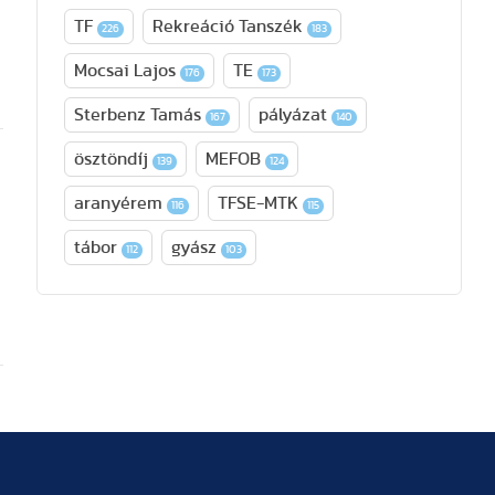
TF
Rekreáció Tanszék
226
183
Mocsai Lajos
TE
176
173
Sterbenz Tamás
pályázat
167
140
ösztöndíj
MEFOB
139
124
aranyérem
TFSE-MTK
116
115
tábor
gyász
112
103