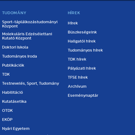
TUDOMÁNY
HÍREK
Sport-táplálkozástudományi
Hírek
Központ
Büszkeségeink
Molekuláris Edzésélettani
Kutató Központ
Hallgatói hírek
Doktori Iskola
Tudományos hírek
Tudományos Iroda
TDK hírek
Publikációk
Pályázati hírek
TDK
TFSE hírek
Testnevelés, Sport, Tudomány
Archívum
Habilitáció
Eseménynaptár
Kutatásetika
OTDK
EKÖP
Nyári Egyetem