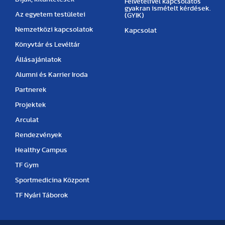
Felvételivel kapcsolatos
gyakran ismételt kérdések.
Az egyetem testületei
(GYIK)
Nemzetközi kapcsolatok
Kapcsolat
Könyvtár és Levéltár
Állásajánlatok
Alumni és Karrier Iroda
Partnerek
Projektek
Arculat
Rendezvények
Healthy Campus
TF Gym
Sportmedicina Központ
TF Nyári Táborok