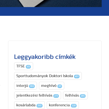
Leggyakoribb címkék
TFSE
413
Sporttudományok Doktori Iskola
401
interjú
meghívó
393
311
jelentkezési felhívás
felhívás
273
265
kosárlabda
konferencia
250
228