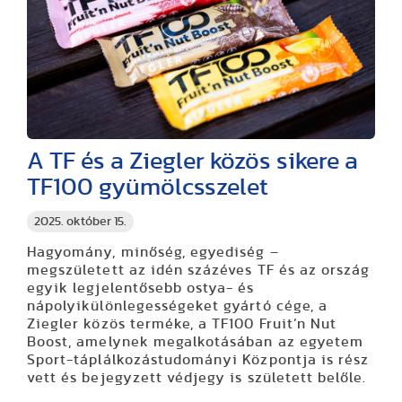
A TF és a Ziegler közös sikere a
TF100 gyümölcsszelet
2025. október 15.
Hagyomány, minőség, egyediség –
megszületett az idén százéves TF és az ország
egyik legjelentősebb ostya- és
nápolyikülönlegességeket gyártó cége, a
Ziegler közös terméke, a TF100 Fruit’n Nut
Boost, amelynek megalkotásában az egyetem
Sport-táplálkozástudományi Központja is rész
vett és bejegyzett védjegy is született belőle.