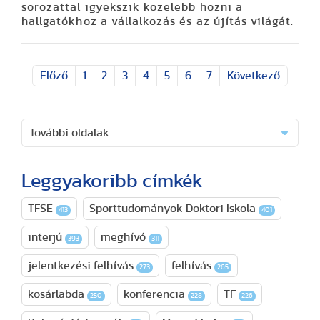
sorozattal igyekszik közelebb hozni a
hallgatókhoz a vállalkozás és az újítás világát.
Előző
1
2
3
4
5
6
7
Következő
További oldalak
Leggyakoribb címkék
TFSE
Sporttudományok Doktori Iskola
413
401
interjú
meghívó
393
311
jelentkezési felhívás
felhívás
273
265
kosárlabda
konferencia
TF
250
228
226