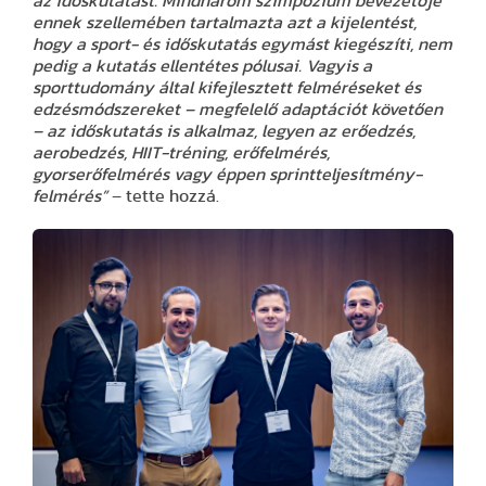
az időskutatást. Mindhárom szimpózium bevezetője
ennek szellemében tartalmazta azt a kijelentést,
hogy a sport- és időskutatás egymást kiegészíti, nem
pedig a kutatás ellentétes pólusai. Vagyis a
sporttudomány által kifejlesztett felméréseket és
edzésmódszereket – megfelelő adaptációt követően
– az időskutatás is alkalmaz, legyen az erőedzés,
aerobedzés, HIIT-tréning, erőfelmérés,
gyorserőfelmérés vagy éppen sprintteljesítmény-
felmérés”
– tette hozzá.