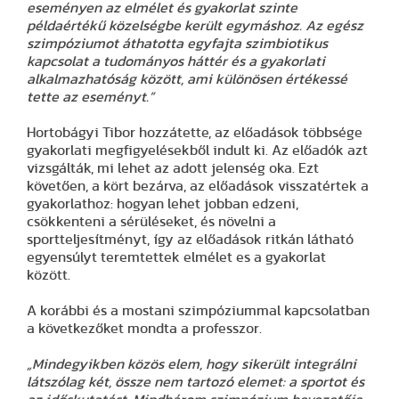
eseményen az elmélet és gyakorlat szinte
példaértékű közelségbe került egymáshoz. Az egész
szimpóziumot áthatotta egyfajta szimbiotikus
kapcsolat a tudományos háttér és a gyakorlati
alkalmazhatóság között, ami különösen értékessé
tette az eseményt.”
Hortobágyi Tibor hozzátette, az előadások többsége
gyakorlati megfigyelésekből indult ki. Az előadók azt
vizsgálták, mi lehet az adott jelenség oka. Ezt
követően, a kört bezárva, az előadások visszatértek a
gyakorlathoz: hogyan lehet jobban edzeni,
csökkenteni a sérüléseket, és növelni a
sportteljesítményt, így az előadások ritkán látható
egyensúlyt teremtettek elmélet es a gyakorlat
között.
A korábbi és a mostani szimpóziummal kapcsolatban
a következőket mondta a professzor.
„Mindegyikben közös elem, hogy sikerült integrálni
látszólag két, össze nem tartozó elemet: a sportot és