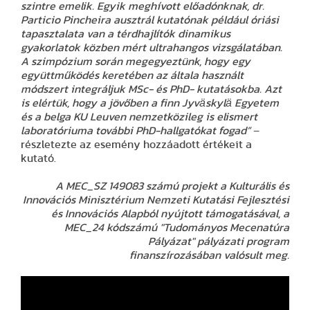
szintre emelik. Egyik meghívott előadónknak, dr.
Particio Pincheira ausztrál kutatónak például óriási
tapasztalata van a térdhajlítók dinamikus
gyakorlatok közben mért ultrahangos vizsgálatában.
A szimpózium során megegyeztünk, hogy egy
együttműködés keretében az általa használt
módszert integráljuk MSc- és PhD- kutatásokba. Azt
is elértük, hogy a jövőben a finn Jyväskylä Egyetem
és a belga KU Leuven nemzetközileg is elismert
laboratóriuma további PhD-hallgatókat fogad”
–
részletezte az esemény hozzáadott értékeit a
kutató.
A MEC_SZ 149083 számú projekt a Kulturális és
Innovációs Minisztérium Nemzeti Kutatási Fejlesztési
és Innovációs Alapból nyújtott támogatásával, a
MEC_24 kódszámú "Tudományos Mecenatúra
Pályázat" pályázati program
finanszírozásában valósult meg.