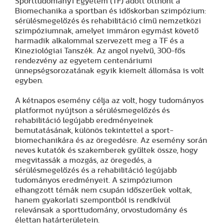
Sporttudományi Egyetem (TF) adott otthont a
Biomechanika a sportban és időskorban szimpózium:
sérülésmegelőzés és rehabilitáció című nemzetközi
szimpóziumnak, amelyet immáron egymást követő
harmadik alkalommal szervezett meg a TF és a
Kineziológiai Tanszék. Az angol nyelvű, 300-fős
rendezvény az egyetem centenáriumi
ünnepségsorozatának egyik kiemelt állomása is volt
egyben.
A kétnapos esemény célja az volt, hogy tudományos
platformot nyújtson a sérülésmegelőzés és
rehabilitáció legújabb eredményeinek
bemutatásának, különös tekintettel a sport-
biomechanikára és az öregedésre. Az esemény során
neves kutatók és szakemberek gyűltek össze, hogy
megvitassák a mozgás, az öregedés, a
sérülésmegelőzés és a rehabilitáció legújabb
tudományos eredményeit. A szimpóziumon
elhangzott témák nem csupán időszerűek voltak,
hanem gyakorlati szempontból is rendkívül
relevánsak a sporttudomány, orvostudomány és
élettan határterületein.