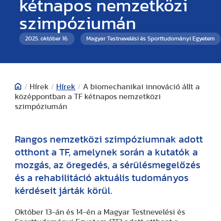
kétnapos nemzetközi
szimpóziumán
2025. október 16.
Magyar Testnevelési és Sporttudományi Egyetem
/
Hírek
/
Hírek
/
A biomechanikai innováció állt a
középpontban a TF kétnapos nemzetközi
szimpóziumán
Rangos nemzetközi szimpóziumnak adott
otthont a TF, amelynek során a kutatók a
mozgás, az öregedés, a sérülésmegelőzés
és a rehabilitáció aktuális tudományos
kérdéseit járták körül.
Október 13-án és 14-én a Magyar Testnevelési és