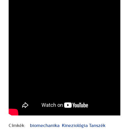
Címkék:
biomechanika
Kineziológia Tanszék