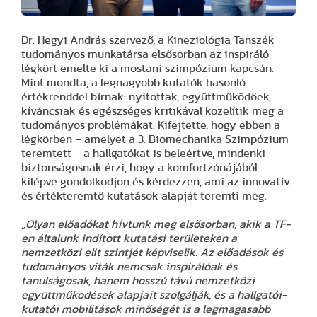
Dr. Hegyi András szervező, a Kineziológia Tanszék
tudományos munkatársa elsősorban az inspiráló
légkört emelte ki a mostani szimpózium kapcsán.
Mint mondta, a legnagyobb kutatók hasonló
értékrenddel bírnak: nyitottak, együttműködőek,
kíváncsiak és egészséges kritikával közelítik meg a
tudományos problémákat. Kifejtette, hogy ebben a
légkörben – amelyet a 3. Biomechanika Szimpózium
teremtett – a hallgatókat is beleértve, mindenki
biztonságosnak érzi, hogy a komfortzónájából
kilépve gondolkodjon és kérdezzen, ami az innovatív
és értékteremtő kutatások alapját teremti meg.
„Olyan előadókat hívtunk meg elsősorban, akik a TF-
en általunk indított kutatási területeken a
nemzetközi elit szintjét képviselik. Az előadások és
tudományos viták nemcsak inspirálóak és
tanulságosak, hanem hosszú távú nemzetközi
együttműködések alapjait szolgálják, és a hallgatói-
kutatói mobilitások minőségét is a legmagasabb