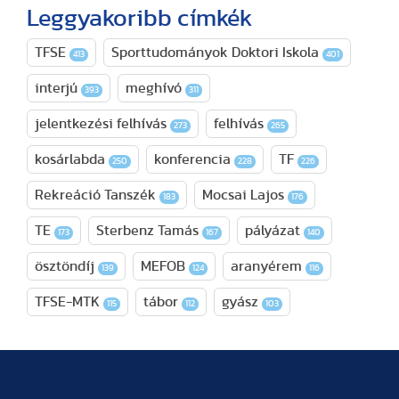
Leggyakoribb címkék
TFSE
Sporttudományok Doktori Iskola
413
401
interjú
meghívó
393
311
jelentkezési felhívás
felhívás
273
265
kosárlabda
konferencia
TF
250
228
226
Rekreáció Tanszék
Mocsai Lajos
183
176
TE
Sterbenz Tamás
pályázat
173
167
140
ösztöndíj
MEFOB
aranyérem
139
124
116
TFSE-MTK
tábor
gyász
115
112
103