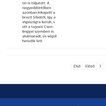
on is túljutott. A
negyeddöntőben
azonban kikapott a
brazil Silvától, így a
vigaszágra került, s
ott a tajvani Csen-
linggel szemben is
alulmaradt, és végül
hetedik lett.
Első
Előző
1