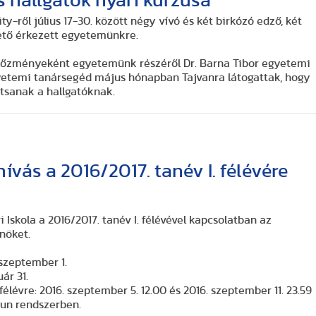
s hallgatók nyári kurzusa
y-ről július 17-30. között négy vívó és két birkózó edző, két
ető érkezett egyetemünkre.
előzményeként egyetemünk részéről Dr. Barna Tibor egyetemi
yetemi tanársegéd május hónapban Tajvanra látogattak, hogy
artsanak a hallgatóknak.
hívás a 2016/2017. tanév I. félévére
skola a 2016/2017. tanév I. félévével kapcsolatban az
nöket.
 szeptember 1.
uár 31.
félévre: 2016. szeptember 5. 12.00 és 2016. szeptember 11. 23.59
tun rendszerben.