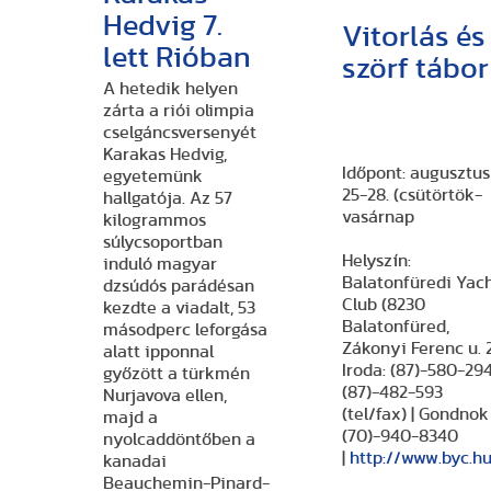
Hedvig 7.
Vitorlás és
lett Rióban
szörf tábor
A hetedik helyen
zárta a riói olimpia
cselgáncsversenyét
Karakas Hedvig,
Időpont:
augusztus
egyetemünk
25-28. (csütörtök-
hallgatója. Az 57
vasárnap
kilogrammos
súlycsoportban
Helyszín:
induló magyar
Balatonfüredi Yac
dzsúdós parádésan
Club
(8230
kezdte a viadalt, 53
Balatonfüred,
másodperc leforgása
Zákonyi Ferenc u. 2.
alatt ipponnal
Iroda: (87)-580-294
győzött a türkmén
(87)-482-593
Nurjavova ellen,
(tel/fax) | Gondnok
majd a
(70)-940-8340
nyolcaddöntőben a
|
http://www.byc.h
kanadai
Beauchemin-Pinard-