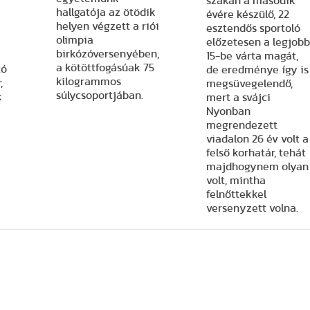
szakán a második
hallgatója az ötödik
évére készülő, 22
helyen végzett a riói
esztendős sportoló
olimpia
előzetesen a legjobb
birkózóversenyében,
15-be várta magát,
a kötöttfogásúak 75
tó
de eredménye így is
kilogrammos
,
megsüvegelendő,
súlycsoportjában.
k
mert a svájci
Nyonban
megrendezett
viadalon 26 év volt a
felső korhatár, tehát
majdhogynem olyan
volt, mintha
felnőttekkel
versenyzett volna.