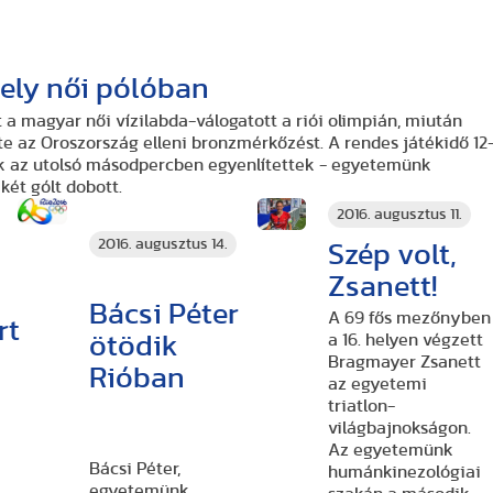
ely női pólóban
 a magyar női vízilabda-válogatott a riói olimpián, miután
te az Oroszország elleni bronzmérkőzést. A rendes játékidő 12
zok az utolsó másodpercben egyenlítettek - egyetemünk
 két gólt dobott.
2016. augusztus 11.
2016. augusztus 14.
Szép volt,
Zsanett!
Bácsi Péter
A 69 fős mezőnyben
rt
a 16. helyen végzett
ötödik
Bragmayer Zsanett
Rióban
az egyetemi
triatlon-
világbajnokságon.
Az egyetemünk
Bácsi Péter,
humánkinezológiai
egyetemünk