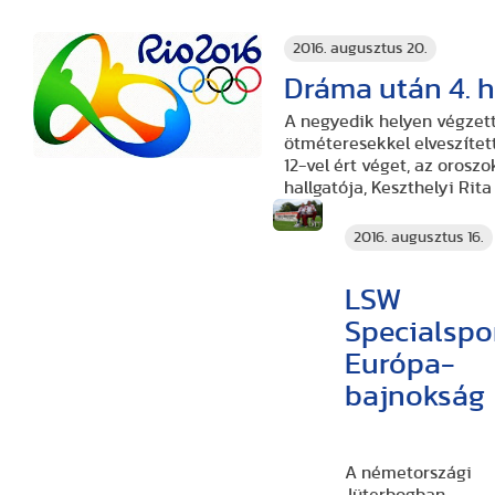
2016. augusztus 20.
Dráma után 4. h
A negyedik helyen végzett
ötméteresekkel elveszítet
12-vel ért véget, az oros
hallgatója, Keszthelyi Rita
2016. augusztus 16.
LSW
Specialspo
Európa-
bajnokság
A németországi
Jüterbogban