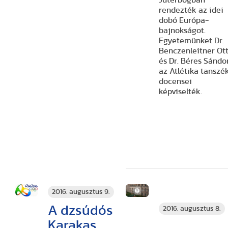
rendezték az idei
dobó Európa-
bajnokságot.
Egyetemünket Dr.
Benczenleitner Ot
és Dr. Béres Sándor
az Atlétika tanszé
docensei
képviselték.
2016. augusztus 9.
A dzsúdós
2016. augusztus 8.
Karakas