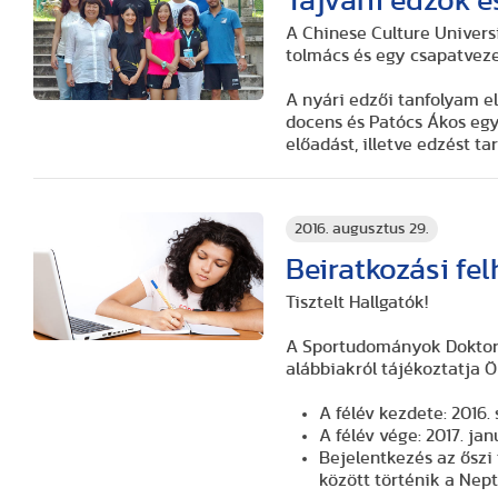
Tajvani edzők é
A Chinese Culture Universit
tolmács és egy csapatvez
A nyári edzői tanfolyam 
docens és Patócs Ákos eg
előadást, illetve edzést t
2016. augusztus 29.
Beiratkozási fel
Tisztelt Hallgatók!
A Sportudományok Doktori I
alábbiakról tájékoztatja Ö
A félév kezdete: 2016.
A félév vége: 2017. jan
Bejelentkezés az őszi 
között történik a Nep