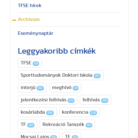
TFSE hírek
Archívum
Eseménynaptár
Leggyakoribb címkék
TFSE
413
Sporttudományok Doktori Iskola
401
interjú
meghívó
392
311
jelentkezési felhívás
felhívás
272
265
kosárlabda
konferencia
250
228
TF
Rekreáció Tanszék
226
183
Mocsai Lajos
TE
176
173