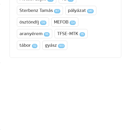
Sterbenz Tamás
pályázat
167
140
ösztöndíj
MEFOB
139
124
aranyérem
TFSE-MTK
116
115
tábor
gyász
112
103
8