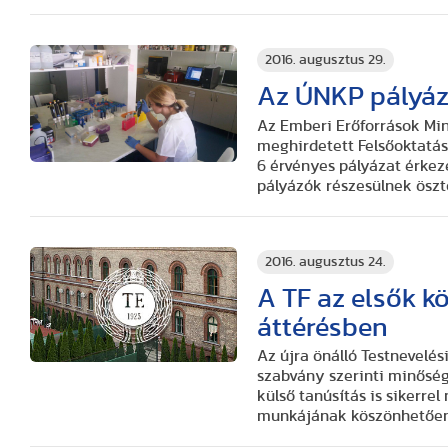
2016. augusztus 29.
Az ÚNKP pályá
Az Emberi Erőforrások Min
meghirdetett Felsőoktatási
6 érvényes pályázat érkeze
pályázók részesülnek öszt
2016. augusztus 24.
A TF az elsők k
áttérésben
Az újra önálló Testnevelé
szabvány szerinti minőség
külső tanúsítás is sikerre
munkájának köszönhetően