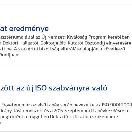
zat eredménye
isztériuma által az Új Nemzeti Kiválóság Program keretében
 Doktori Hallgatói, Doktorjelölti Kutatói Ösztöndíj elnyerésére
tt be. A szakértői bizottság elbírálása alapján a következő
öndíjban:
özött az új ISO szabványra való
si Egyetem már az első tanév során bevezette az ISO 9001:200
irányítási rendszert és a 2015. szeptemberi tanévkezdésre a
l megtörtént a független Dekra Certification szakemberei
.