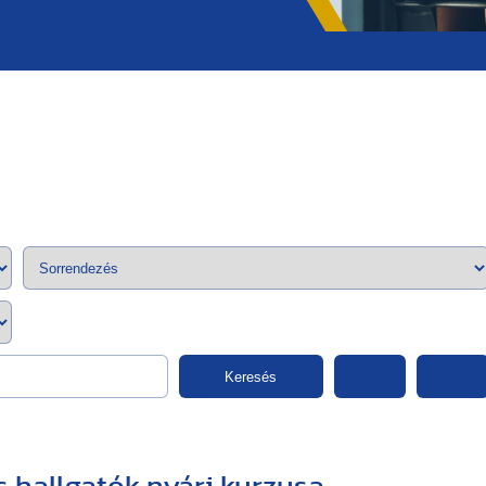
;>
Keresés