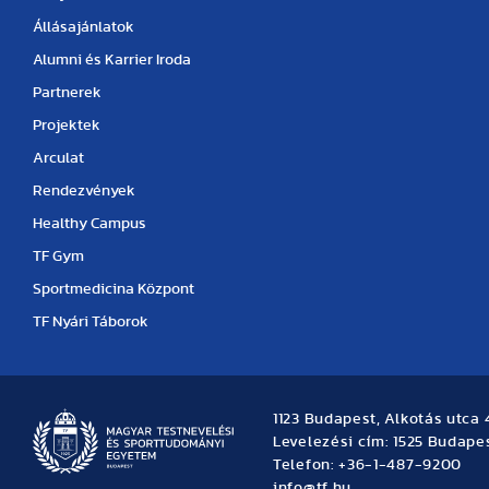
Állásajánlatok
Alumni és Karrier Iroda
Partnerek
Projektek
Arculat
Rendezvények
Healthy Campus
TF Gym
Sportmedicina Központ
TF Nyári Táborok
1123 Budapest, Alkotás utca 
Levelezési cím: 1525 Budapes
Telefon: +36-1-487-9200
info@tf.hu