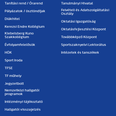
Tanítási rend / Órarend
Tanulmányi Hivatal
Felvételi és Adatszolgáltatási
Pályázatok / ösztöndíjak
Osztály
Diákhitel
Oktatási Igazgatóság
Kerezsi Endre Kollégium
Oktatásfejlesztési Központ
Klebelsberg Kuno
Szakkollégium
Továbbképző Központ
Évfolyamfelelősök
Sportszaknyelvi Lektorátus
HÖK
Intézetek és tanszékek
Sport Iroda
TFSE
TF műhely
Jegyzetbolt
Nemzetközi hallgatói
programok
Intézményi tájékoztató
Hallgatói visszajelzés