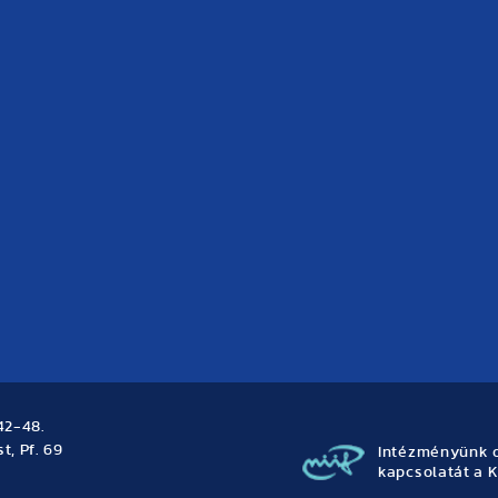
42-48.
t, Pf. 69
Intézményünk o
kapcsolatát a K