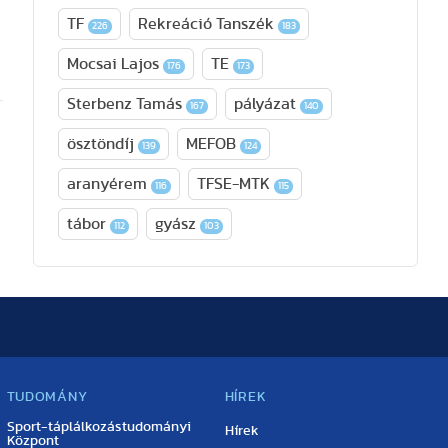
TF
Rekreáció Tanszék
226
183
Mocsai Lajos
TE
176
173
Sterbenz Tamás
pályázat
167
140
ösztöndíj
MEFOB
139
124
aranyérem
TFSE-MTK
116
115
tábor
gyász
112
103
TUDOMÁNY
HÍREK
Sport-táplálkozástudományi
Hírek
Központ