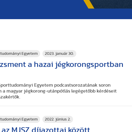
rttudományi Egyetem
2023. január 30.
sment a hazai jégkorongsportban
 Sporttudományi Egyetem podcastsorozatának soron
n a magyar jégkorong-utánpótlás legégetőbb kérdéseit
szakértők.
rttudományi Egyetem
2022. június 2.
 az MJSZ díjazottai között