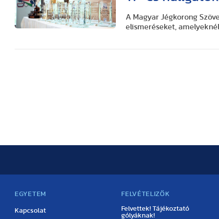
A Magyar Jégkorong Szöve
elismeréseket, amelyeknél 
EGYETEM
FELVÉTELIZŐK
Felvettek! Tájékoztató
Kapcsolat
gólyáknak!