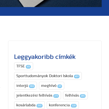
Leggyakoribb címkék
TFSE
413
Sporttudományok Doktori Iskola
401
interjú
meghívó
393
311
jelentkezési felhívás
felhívás
273
265
kosárlabda
konferencia
250
228