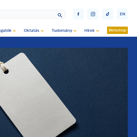
EN
Webshop
lgatók
Oktatás
Tudomány
Hírek