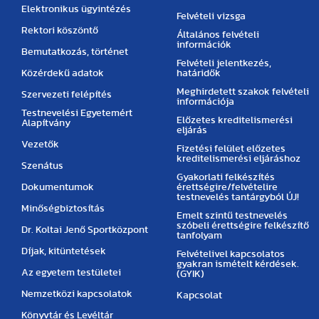
Elektronikus ügyintézés
Felvételi vizsga
Rektori köszöntő
Általános felvételi
információk
Bemutatkozás, történet
Felvételi jelentkezés,
Közérdekű adatok
határidők
Meghirdetett szakok felvételi
Szervezeti felépítés
információja
Testnevelési Egyetemért
Előzetes kreditelismerési
Alapítvány
eljárás
Vezetők
Fizetési felület előzetes
kreditelismerési eljáráshoz
Szenátus
Gyakorlati felkészítés
Dokumentumok
érettségire/felvételire
testnevelés tantárgyból ÚJ!
Minőségbiztosítás
Emelt szintű testnevelés
szóbeli érettségire felkészítő
Dr. Koltai Jenő Sportközpont
tanfolyam
Díjak, kitüntetések
Felvételivel kapcsolatos
gyakran ismételt kérdések.
Az egyetem testületei
(GYIK)
Nemzetközi kapcsolatok
Kapcsolat
Könyvtár és Levéltár