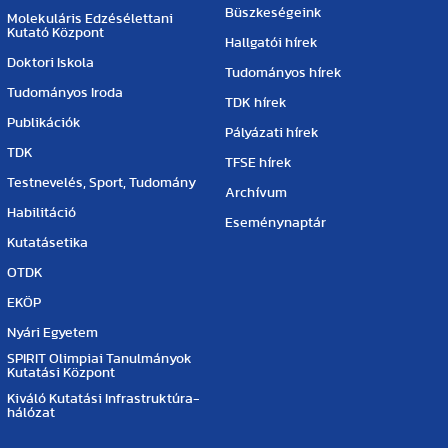
Büszkeségeink
Molekuláris Edzésélettani
Kutató Központ
Hallgatói hírek
Doktori Iskola
Tudományos hírek
Tudományos Iroda
TDK hírek
Publikációk
Pályázati hírek
TDK
TFSE hírek
Testnevelés, Sport, Tudomány
Archívum
Habilitáció
Eseménynaptár
Kutatásetika
OTDK
EKÖP
Nyári Egyetem
SPIRIT Olimpiai Tanulmányok
Kutatási Központ
Kiváló Kutatási Infrastruktúra-
hálózat