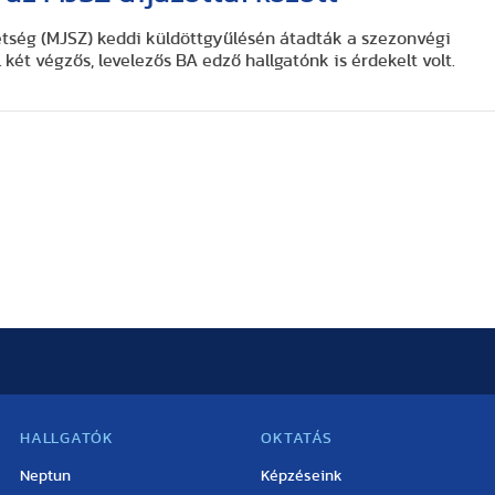
tség (MJSZ) keddi küldöttgyűlésén átadták a szezonvégi
két végzős, levelezős BA edző hallgatónk is érdekelt volt.
HALLGATÓK
OKTATÁS
Neptun
Képzéseink