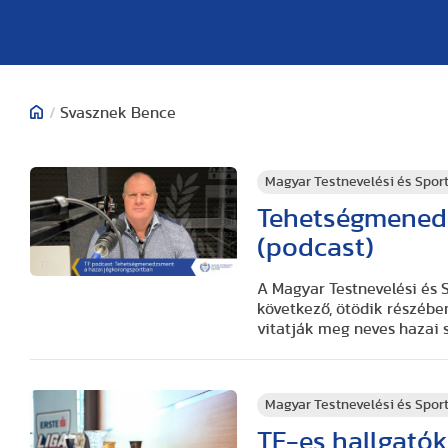
/
Svasznek Bence
Magyar Testnevelési és Spo
Tehetségmenedz
(podcast)
A Magyar Testnevelési és
következő, ötödik részébe
vitatják meg neves hazai 
Magyar Testnevelési és Spo
TF-es hallgatók