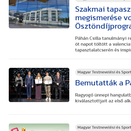
Szakmai tapaszt
megismerése vol
Ösztöndíjprog
Páhán Csilla tanulmányi 
öt napot töltött a valenci
tapasztalatcserén és inspi
Magyar Testnevelési és Spo
Bemutatták a P
Ragyogó ünnepi hangulatb
kiválasztottjait az első 
Magyar Testnevelési és Spo