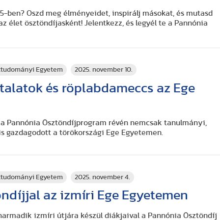
5-ben? Oszd meg élményeidet, inspirálj másokat, és mutasd
z élet ösztöndíjasként! Jelentkezz, és legyél te a Pannónia
rttudományi Egyetem
2025. november 10.
talatok és röplabdameccs az Ege
a a Pannónia Ösztöndíjprogram révén nemcsak tanulmányi,
s gazdagodott a törökországi Ege Egyetemen.
rttudományi Egyetem
2025. november 4.
ndíjjal az izmíri Ege Egyetemen
armadik izmíri útjára készül diákjaival a Pannónia Ösztöndíj