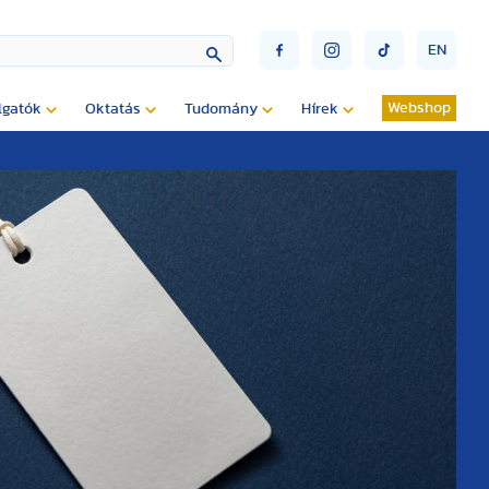
EN
Webshop
lgatók
Oktatás
Tudomány
Hírek