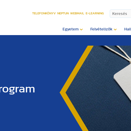
TELEFONKÖNYV
NEPTUN
WEBMAIL
E-LEARNING
Egyetem
Felvételizők
Hal
program