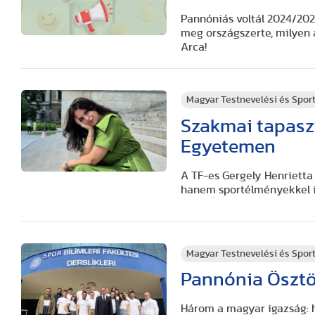
Pannóniás voltál 2024/202
meg országszerte, milyen a
Arca!
Magyar Testnevelési és Spo
Szakmai tapasz
Egyetemen
A TF-es Gergely Henriett
hanem sportélményekkel i
Magyar Testnevelési és Spo
Pannónia Ösztö
Három a magyar igazság: h