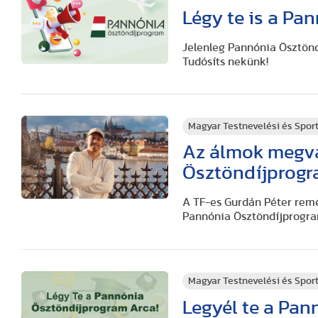
Légy te is a Pa
Jelenleg Pannónia Ösztönd
Tudósíts nekünk!
Magyar Testnevelési és Spo
Az álmok megva
Ösztöndíjprog
A TF-es Gurdán Péter remé
Pannónia Ösztöndíjprogr
Magyar Testnevelési és Spo
Legyél te a Pan