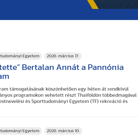
rttudományi Egyetem
2026. március 17.
ítette” Bertalan Annát a Pannónia
ram
ram támogatásának köszönhetően egy héten át rendkívül
nyos programokon vehetett részt Thaiföldön többedmagával
estnevelési és Sporttudományi Egyetem (TF) rekreáció és
.
rttudományi Egyetem
2026. március 10.