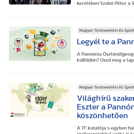
keretében Szabó Péter, a
Magyar Testnevelési és Spo
Legyél te a Pan
A Pannónia Ösztöndíjprogr
külföldön? Oszd meg a tapa
Magyar Testnevelési és Spo
Világhírű szake
Eszter a Pannó
köszönhetően
A TF kutatója s egyben hal