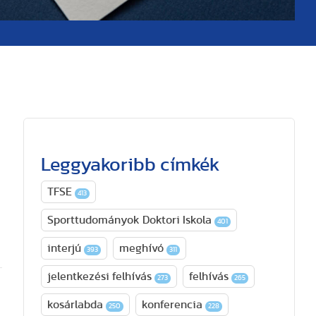
Leggyakoribb címkék
TFSE
413
Sporttudományok Doktori Iskola
401
interjú
meghívó
393
311
jelentkezési felhívás
felhívás
273
265
kosárlabda
konferencia
250
228