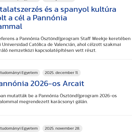
alatszerzés és a spanyol kultúra
t a cél a Pannónia
rammal
referens a Pannónia Ösztöndíjprogram Staff Weekje keretében
ai Universidad Católica de Valencián, ahol célzott szakmai
ráló nemzetközi kapcsolatépítésen vett részt.
rttudományi Egyetem
2025. december 11.
annónia 2026-os Arcait
an mutatták be a Pannónia Ösztöndíjprogram 2026-os
alkalommal megrendezett karácsonyi gálán.
rttudományi Egyetem
2025. november 28.