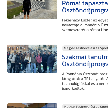
Római tapaszta
Ösztöndíjprog
Fekésházy Eszter, az egye
hallgatója a Pannónia Ös
szemeszterét a római Unive
Magyar Testnevelési és Spo
Szakmai tanulm
Ösztöndíjprog
A Pannónia Ösztöndíjprog
látogattak a TF hallgatói
technológiákkal és a nemz
ismerkedtek.
Magyar Testnevelési és Spo