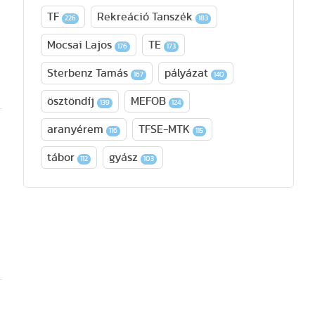
TF
Rekreáció Tanszék
226
183
Mocsai Lajos
TE
176
173
Sterbenz Tamás
pályázat
167
140
ösztöndíj
MEFOB
139
124
aranyérem
TFSE-MTK
116
115
tábor
gyász
112
103