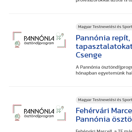
professzorokkal azóta is ta
Magyar Testnevelési és Spo
Pannónia repít,
tapasztalatokat
Csenge
A Pannónia ösztöndíjprogr
hónapban egyetemünk hall
Magyar Testnevelési és Spo
Fehérvári Marce
Pannónia öszt
Fehérvári Marcell, a TF m