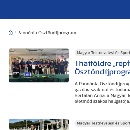
/
Pannónia Ösztöndíjprogram
Magyar Testnevelési és Spo
Thaiföldre „rep
Ösztöndíjprog
A Pannónia Ösztöndíjprog
gazdag szakmai és tudomá
Bertalan Anna, a Magyar T
életmód szakos hallgatója
Magyar Testnevelési és Spo