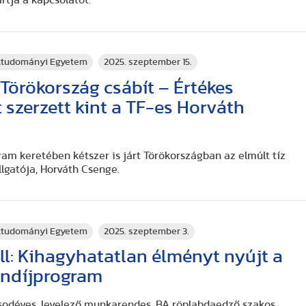
rtja a kapcsolatot.
rttudományi Egyetem
2025. szeptember 15.
 Törökország csábít – Értékes
 szerzett kint a TF-es Horváth
am keretében kétszer is járt Törökországban az elmúlt tíz
gatója, Horváth Csenge.
rttudományi Egyetem
2025. szeptember 3.
ll: Kihagyhatatlan élményt nyújt a
öndíjprogram
ásodéves, levelező munkarendes, BA röplabdaedző szakos