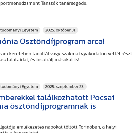
 Sportmenedzsment Tanszék tanársegéde.
rttudományi Egyetem
2025. október 31.
nónia Ösztöndíjprogram arca!
am keretében tanultál vagy szakmai gyakorlaton vettél részt
sztalataidat, és inspirálj másokat is!
rttudományi Egyetem
2025. szeptember 23.
mberekkel találkozhatott Pocsai
nia ösztöndíjprogramnak is
lgatója emlékezetes napokat töltött Torinóban, a helyi