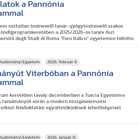
latok a Pannónia
rammal
tem osztatlan testnevelő tanár–gyógytestnevelő szakos
ztöndíjprogramkeretében a 2025/2026-os tanév őszi
rsità degli Studi di Roma “Foro Italico” egyetemen töltötte.
rttudományi Egyetem
2026. február 9.
ányút Viterbóban a Pannónia
rammal
ram keretében tavaly decemberben a Tuscia Egyetemre
. A tanulmányút során a modern mozgáselemzési
etközi felsőoktatási együttműködések lehetőségeivel
rttudományi Egyetem
2026. január 12.