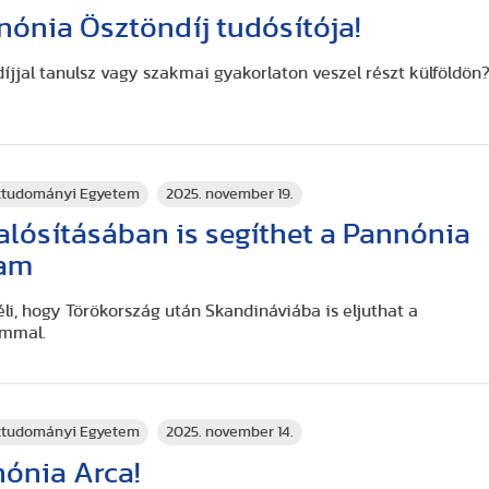
nnónia Ösztöndíj tudósítója!
íjjal tanulsz vagy szakmai gyakorlaton veszel részt külföldön
rttudományi Egyetem
2025. november 19.
lósításában is segíthet a Pannónia
ram
li, hogy Törökország után Skandináviába is eljuthat a
ammal.
rttudományi Egyetem
2025. november 14.
nónia Arca!