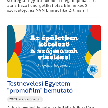
stratégiai együttműködési megállapodást írt
alá a hazai energetikai piac kiemelkedő
szereplője, az MVM Energetika Zrt. és a TF.
Testnevelési Egyetem
"promófilm" bemutató
2020. szeptember 16.
A Testnevelési Egyetem digitális fejlesztése