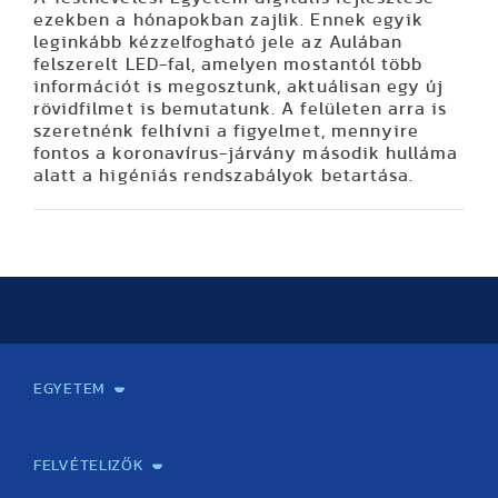
ezekben a hónapokban zajlik. Ennek egyik
leginkább kézzelfogható jele az Aulában
felszerelt LED-fal, amelyen mostantól több
információt is megosztunk, aktuálisan egy új
rövidfilmet is bemutatunk. A felületen arra is
szeretnénk felhívni a figyelmet, mennyire
fontos a koronavírus-járvány második hulláma
alatt a higéniás rendszabályok betartása.
EGYETEM
Kapcsolat
Elektronikus ügyintézés
Rektori köszöntő
Bemutatkozás, történet
Közérdekű adatok
Szervezeti felépítés
Testnevelési Egyetemért Alapítvány
Vezetők
Szenátus
Dokumentumok
Minőségbiztosítás
Dr. Koltai Jenő Sportközpont
Díjak, kitüntetések
Az egyetem testületei
Nemzetközi kapcsolatok
Könyvtár és Levéltár
Állásajánlatok
Alumni és Karrier Iroda
Partnerek
Projektek
Arculat
Rendezvények
Healthy Campus
TF Gym
Sportmedicina Központ
TF Nyári Táborok
FELVÉTELIZŐK